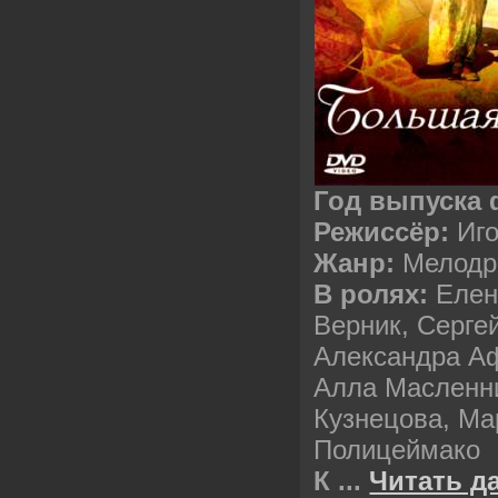
Год выпуска
Режиссёр:
Иго
Жанр:
Мелодр
В ролях:
Елен
Верник, Серге
Александра А
Алла Масленни
Кузнецова, Ма
Полицеймако
К
...
Читать д