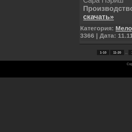
Сара Пэриш
Производств
скачать»
Категория:
Мел
3366 | Дата:
11.1
1-10
11-20
...
Cop