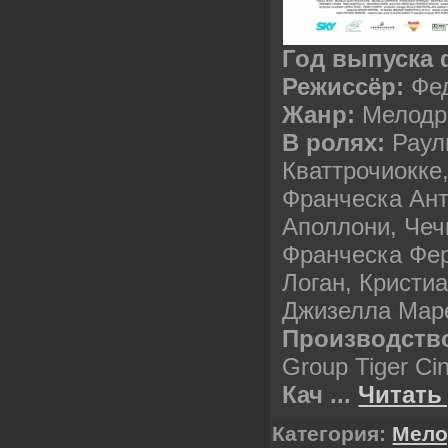
Год выпуска
Режиссёр:
Фед
Жанр:
Мелодр
В ролях:
Раул
Кваттрочиокке
Франческа Ант
Аполлони, Чеч
Франческа Фе
Логан, Кристи
Джизелла Мар
Производств
Group Tiger Ci
Кач
...
Читать
Категория:
Мел