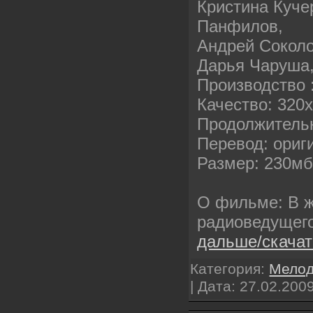
Кристина Куче
Панфилов,
Андрей Соколо
Дарья Чаруша
Производство 
Качество: 320
Продолжительн
Перевод: ориг
Размер: 230м
О фильме: В ж
радиоведущег
дальше/скача
Категория:
Мело
| Дата:
27.02.200