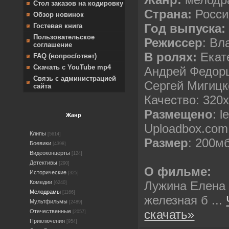
Стол заказов на кодировку
Страна:
Росси
Обзор новинок
Год выпуска
Гостевая книга
Пользовательское
Режиссер
: В
соглашение
В ролях:
Екат
FAQ (вопрос/ответ)
Скачать с YouTube mp4
Андрей Федор
Связь с администрацией
Сергей Мигицк
сайта
Качество: 320
Размещено
: l
Жанр
Uploadbox.com
Клипы
[5614]
Размер
: 200м
Боевики
[4398]
Видеоконцерты
[124]
Детективы
[290]
О фильме:
Исторические
[325]
Лужина Елена 
Комедии
[6240]
Мелодрамы
[1166]
железная б
...
Мультфильмы
[2489]
скачать»
Отечественные
[2057]
Приключения
[954]