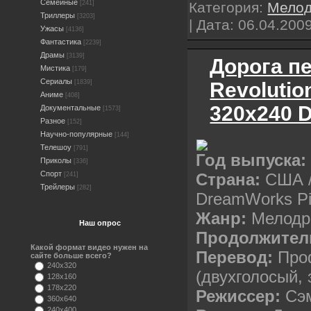
Семейные
Категория:
Мело
[241]
Триллеры
[3203]
| Дата:
06.04.200
Ужасы
[4136]
Фантастика
[2239]
Драмы
[3139]
Дорога пе
Мистика
[179]
Сериалы
Revolutio
[1839]
Аниме
[408]
320x240 
Документальные
[1573]
Разное
[152]
Научно-популярные
[144]
Телешоу
[791]
Год выпуска
Приколы
[336]
Спорт
Страна:
США /
[241]
Трейлеры
[282]
DreamWorks Pic
Жанр:
Мелодр
Наш опрос
Продолжител
Какой формат видео нужен на
Перевод:
Про
сайте больше всего?
240x320
(двухголосый,
128x160
178x220
Режиссер:
Сэ
360x640
240x400