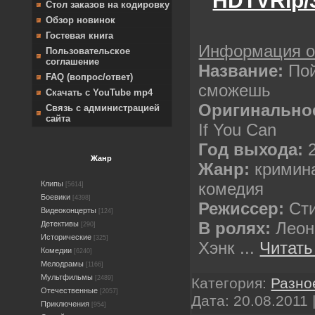
HDTVRip/
Стол заказов на кодировку
Обзор новинок
Гостевая книга
Информация 
Пользовательское
соглашение
Название:
По
FAQ (вопрос/ответ)
сможешь
Скачать с YouTube mp4
Оригинальное
Связь с администрацией
сайта
If You Can
Год выхода:
Жанр
Жанр:
кримин
комедия
Клипы
[5614]
Боевики
[4398]
Режисcер:
Cти
Видеоконцерты
[124]
В ролях:
Леон
Детективы
[290]
Исторические
[325]
Хэнк
...
Читать
Комедии
[6240]
Мелодрамы
[1166]
Мультфильмы
[2489]
Категория:
Разно
Отечественные
[2057]
Дата:
20.08.2011
Приключения
[954]