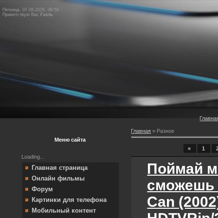
Пятница, 07.08.2026, 09:59
Приветствую Вас
Гость
Главна
Главная
»
Разное
Меню сайта
«
1
Loading...
Поймай м
Главная страница
Онлайн фильмы
сможешь /
Форум
Can (2002
Картинки для телефона
Мобильный контент