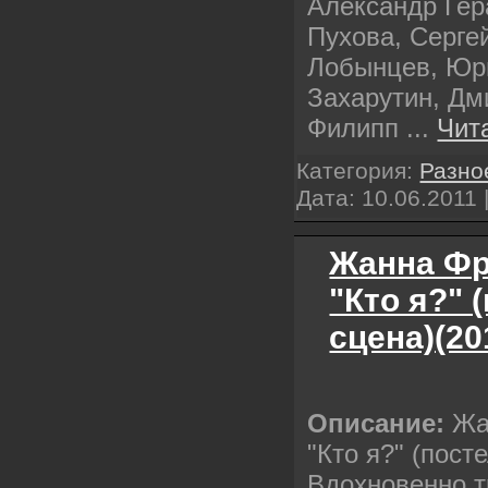
Александр Гера
Пухова, Серге
Лобынцев, Юри
Захарутин, Дм
Филипп
...
Чит
Категория:
Разно
Дата:
10.06.2011
Жанна Фр
"Кто я?" 
сцена)(20
Описание:
Жа
"Кто я?" (пост
Вдохновенно т