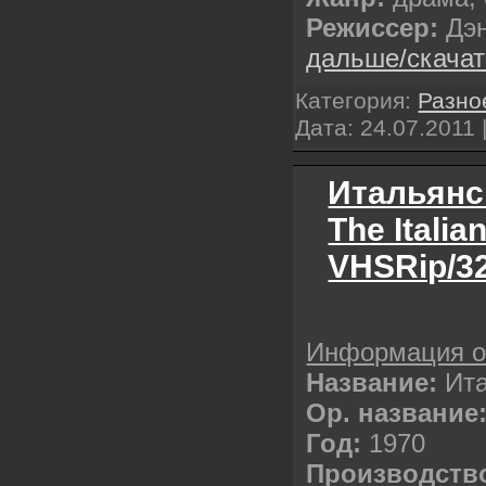
Режиссер:
Дэ
дальше/скача
Категория:
Разно
Дата:
24.07.2011
Итальянс
The Italia
VHSRip/3
Информация 
Название:
Ит
Ор. название
Год:
1970
Производств