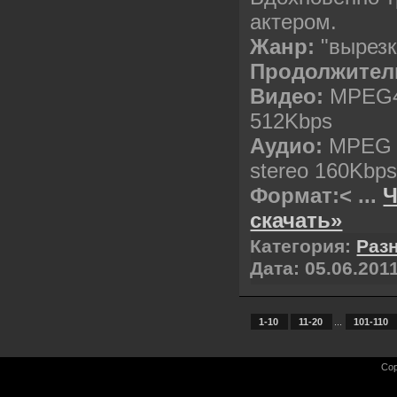
актером.
Жанр:
"вырез
Продолжител
Видео:
MPEG4 
512Kbps
Аудио:
MPEG A
stereo 160Kbp
Формат:<
...
Ч
скачать»
Категория:
Раз
Дата:
05.06.201
1-10
11-20
...
101-110
Cop