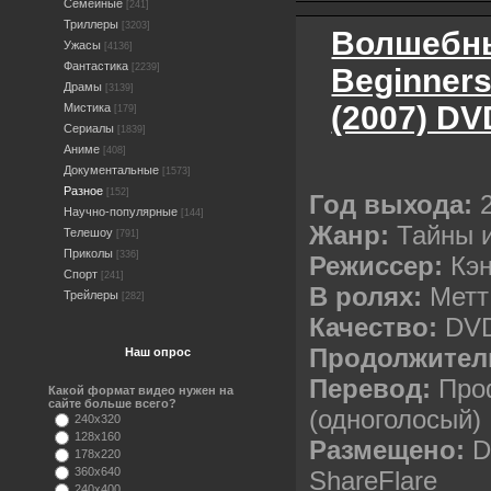
Семейные
[241]
Триллеры
[3203]
Волшебны
Ужасы
[4136]
Фантастика
[2239]
Beginners
Драмы
[3139]
(2007) DV
Мистика
[179]
Сериалы
[1839]
Аниме
[408]
Документальные
[1573]
Разное
[152]
Год выхода:
2
Научно-популярные
[144]
Жанр:
Тайны и
Телешоу
[791]
Приколы
[336]
Режиссер:
Кэн
Спорт
[241]
В ролях:
Метт
Трейлеры
[282]
Качество:
DVD
Продолжител
Наш опрос
Перевод:
Про
Какой формат видео нужен на
сайте больше всего?
(одноголосый)
240x320
128x160
Размещено:
De
178x220
360x640
ShareFlare
240x400