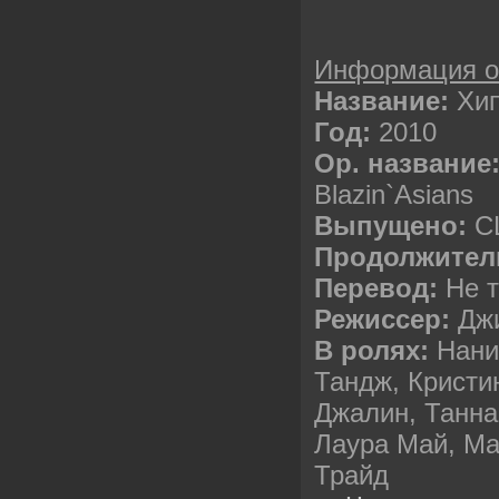
Информация 
Название:
Хип
Год:
2010
Ор. название
Blazin`Asians
Выпущено:
С
Продолжител
Перевод:
Не т
Режиссер:
Джи
В ролях:
Нани
Тандж, Кристи
Джалин, Танна
Лаура Май, Ма
Трайд