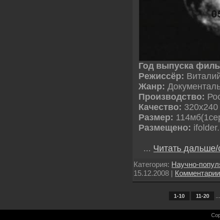
Год выпуска фил
Режиссёр:
Виталий
Жанр:
Документал
Производство:
Рос
Качество:
320х240
Размер:
114мб(1се
Размещено:
ifolder
...
Читать дальше/
Категория:
Научно-попу
15.12.2008
|
Комментари
1-10
11-20
...
Cop