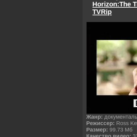
Horizon:The T
TVRip
Жанр:
документал
Режиссер:
Ross K
Размер:
99.73 Мб
Качество видео:
3