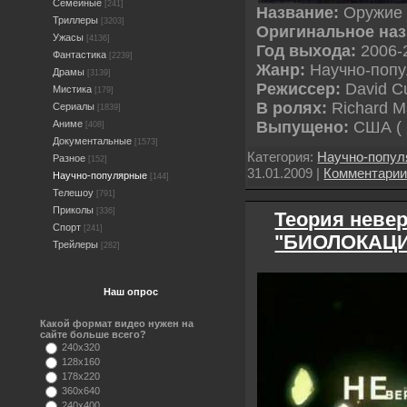
Семейные
[241]
Название:
Оружие
Триллеры
[3203]
Оригинальное наз
Ужасы
[4136]
Год выхода:
2006-
Фантастика
[2239]
Жанр:
Научно-поп
Драмы
[3139]
Режиссер:
David 
Мистика
[179]
В ролях:
Richard 
Сериалы
[1839]
Выпущено:
США (
Аниме
[408]
Документальные
[1573]
Категория:
Научно-попу
Разное
[152]
31.01.2009
|
Комментари
Научно-популярные
[144]
Телешоу
[791]
Приколы
[336]
Теория невер
Спорт
[241]
"БИОЛОКАЦИЯ
Трейлеры
[282]
Наш опрос
Какой формат видео нужен на
сайте больше всего?
240x320
128x160
178x220
360x640
240x400