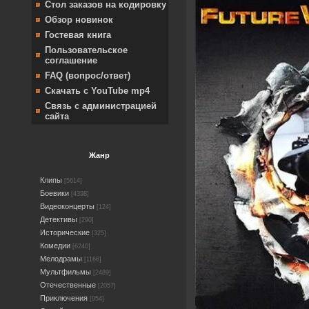
Стол заказов на кодировку
Обзор новинок
Гостевая книга
Пользовательское
соглашение
FAQ (вопрос/ответ)
Скачать с YouTube mp4
Связь с администрацией
сайта
Жанр
Клипы
[5614]
Боевики
[4398]
Видеоконцерты
[124]
Детективы
[290]
Исторические
[325]
Комедии
[6240]
Мелодрамы
[1166]
Мультфильмы
[2489]
Отечественные
[2057]
Приключения
[954]