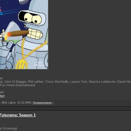
лы
gal, John Di Maggio, Phil LaMarr, Tress MacNeille, Lauren Tom, Maurice LaMarche, David H
 Fox Home Entertainment
мб
ть»
3811 | Дата:
15.12.2008
|
Комментарии
|
 Futurama: Season 1
tt Groening)