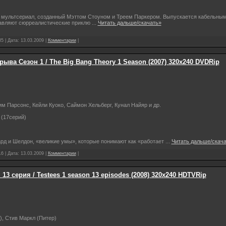
мультсериал, созданный Мэттом Стоуном и Треем Паркером. Выпускается кабельным
тавляют сюрреалистические приклю
...
Читать дальше/скачать»
5 | Дата:
13.03.2009
|
Комментарии
|
ыва Сезон 1 / The Big Bang Theory 1 Season (2007) 320x240 DVDRip
м Парсонс, Кейли Куоко, Саймон Хельберг, Кунал Найяр и др.
 (17серий)
рд и Шелдон, «великие умы», которые понимают как «работает
...
Читать дальше/скач
6 | Дата:
13.03.2009
|
Комментарии
|
3 серия / Testees 1 season 13 episodes (2008) 320х240 HDTVRip
, Стив Маркл (Питер)