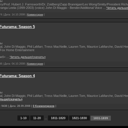
лы
. Fry/Prof. Hubert J. Farnsworth/Dr. Zoidberg/Zapp Brannigan/Leo Wong/Smitty/President Rich
uranga Leela (1999-2003) (voice) John Di Maggio - Bender/Additional Voice
...
Читать дальше
4 | Дата:
14.10.2008
|
Комментарии
|
 Futurama: Season 5
лы
gal, John Di Maggio, Phil LaMarr, Tress MacNeille, Lauren Tom, Maurice LaMarche, David H
 Fox Home Entertainment
мб<
...
Читать дальше/скачать»
8 | Дата:
04.10.2008
|
Комментарии
|
 Futurama: Season 4
лы
gal, John Di Maggio, Phil LaMarr, Tress MacNeille, Lauren Tom, Maurice LaMarche, David H
льше/скачать»
 9438 | Дата:
28.09.2008
|
0 Комментариев
|
1-10
11-20
...
1811-1820
1821-1830
1831-1839