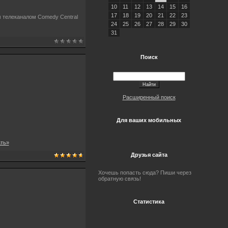
10
11
12
13
14
15
16
17
18
19
20
21
22
23
 телеканалом Comedy Central
24
25
26
27
28
29
30
31
Поиск
Расширенный поиск
Для ваших мобильных
ать»
Друзья сайта
Хочешь попасть сюда? Пиши через
обратную связь!
Статистика