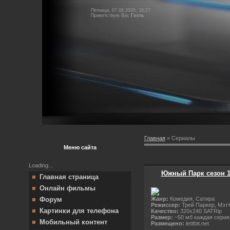
Пятница, 07.08.2026, 18:27
Приветствую Вас
Гость
Главная
»
Сериалы
Меню сайта
Loading...
Южный Парк сезон 13 
Главная страница
Онлайн фильмы
Жанр:
Комедия, Сатира
Форум
Режиссер:
Трей Паркер, Мэт
Картинки для телефона
Качество:
320x240 SATRip
Размер:
~50 мб каждая серия
Мобильный контент
Размещено:
letitbit.net