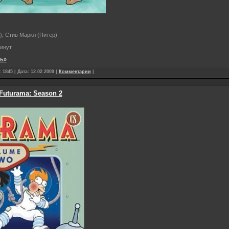
, Стив Маркл (Питер)
инут
ть»
 1845 | Дата:
12.02.2009
|
Комментарии
|
 Futurama: Season 2