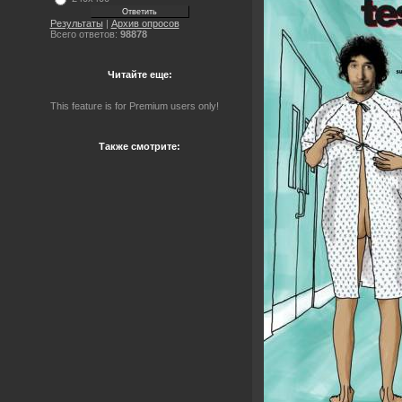
Результаты
|
Архив опросов
Всего ответов:
98878
Читайте еще:
This feature is for Premium users only!
Также смотрите: