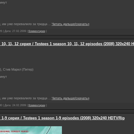
инут
и, им уже перевалило за тридца
...
Читать дальше/скачать»
6 | Дата:
27.02.2009
|
Комментарии
|
0, 11, 12 серия / Testees 1 season 10, 11, 12 episodes (2008) 320х240
, Стив Маркл (Питер)
инут
и, им уже перевалило за тридца
...
Читать дальше/скачать»
0 | Дата:
24.02.2009
|
Комментарии
|
-9 серия / Testees 1 season 1-9 episodes (2008) 320х240 HDTVRip