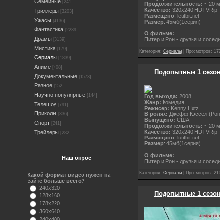
Семейные
[241]
Продолжительность:
~ 20 м
Качество:
320x240 HDTVRip
Триллеры
[3203]
Размещено
: letitbit.net
Ужасы
[4136]
Размер
: 45мб(1серия)
Фантастика
[2239]
О фильме:
Драмы
Питер и Рон - друзья и сосед
[3139]
Мистика
[179]
Категория:
Сериалы
| Просмотров: 172
Сериалы
[1839]
Аниме
[408]
Подопытные 1 сезон 1
Документальные
[1573]
Разное
[152]
Научно-популярные
[144]
Год выхода:
2008
Жанр:
Комедия
Телешоу
[791]
Режисер:
Kenny Hotz
Приколы
В ролях:
Джефф Кэссел (Рон)
[336]
Выпущено:
США
Спорт
[241]
Продолжительность:
~ 20 м
Качество:
320x240 HDTVRip
Трейлеры
[282]
Размещено
: letitbit.net
Размер
: 45мб(1серия)
О фильме:
Наш опрос
Питер и Рон - друзья и сосед
Категория:
Сериалы
| Просмотров: 213
Какой формат видео нужен на
сайте больше всего?
240x320
Подопытные 1 сезон 1
128x160
178x220
360x640
240x400