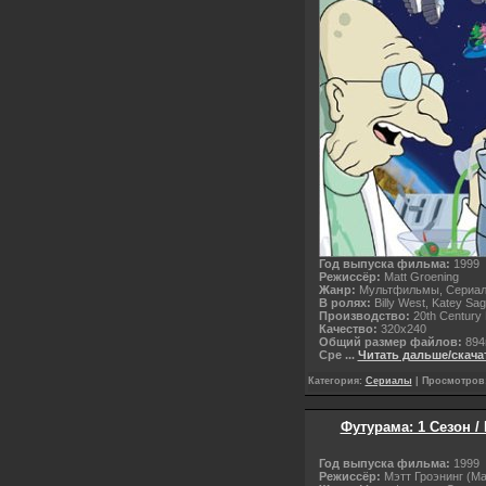
Год выпуска фильма:
1999
Режиссёр:
Matt Groening
Жанр:
Мультфильмы, Сериа
В ролях:
Billy West, Katey Sa
Производство:
20th Century
Качество:
320х240
Общий размер файлов:
894
Сре
...
Читать дальше/скача
Категория:
Сериалы
| Просмотров: 
Футурама: 1 Сезон /
Год выпуска фильма:
1999
Режиссёр:
Мэтт Гроэнинг (Ma