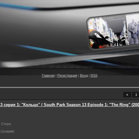
Главная
|
Регистрация
|
Вход
|
RSS
«
1
серия 1: "Кольцо" / South Park Season 13 Episode 1: "The Ring" (20
т Стоун
 (1серия)