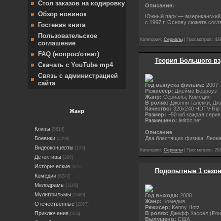
Стол заказов на кодировку
Описание:
Обзор новинок
Южный парк — американский 
с 1997 г. Основу сюжета сос
Гостевая книга
Пользовательское
Категория:
Сериалы
| Просмотров: 438
соглашение
FAQ (вопрос/ответ)
Теория Большого взр
Скачать с YouTube mp4
Связь с администрацией
сайта
Год выпуска фильма:
2007
Режиссёр:
Джеймс Берроуз
Жанр:
Сериалы, Комедия
В ролях:
Джонни Галекки, Джи
Качество:
320x240 HDTV-Rip
Жанр
Размер:
~50 мб каждая серия
Размещено:
letitbit.net
Клипы
[5614]
Описание
Два блестящих физика, Леона
Боевики
[4398]
Видеоконцерты
[124]
Категория:
Сериалы
| Просмотров: 291
Детективы
[290]
Исторические
[325]
Подопытные 1 сезон 1
Комедии
[6240]
Мелодрамы
[1166]
Мультфильмы
Год выхода:
2008
[2489]
Жанр:
Комедия
Отечественные
[2057]
Режисер:
Kenny Hotz
В ролях:
Джефф Кэссел (Рон)
Приключения
[954]
Выпущено:
США