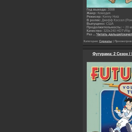
Год выхода:
2008
Жанр:
Комедия
Режисер:
Kenny Hotz
В ролях:
Джефф Кэссел (Рон)
Выпущено:
США
Продолжительность:
~ 20 м
Качество:
320x240 HDTVRip
Раз
...
Читать дальше/скача
Категория:
Сериалы
| Просмотров:
Футурама: 2 Сезон /