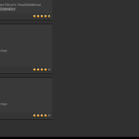
ard Nixon’s Head/Additional
/скачать»
erman
erman