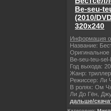
Бестселлер
Be-seu-teu
(2010/DV
320х240
Информация 
Название: Бес
Оригинальное н
Be-seu-teu-sel-
Год выхода: 2
Жанр: триллер
Режиссер: Ли 
В ролях: Ом Ч
Ли До Гён, Дж
дальше/скача
Категория:
Мист