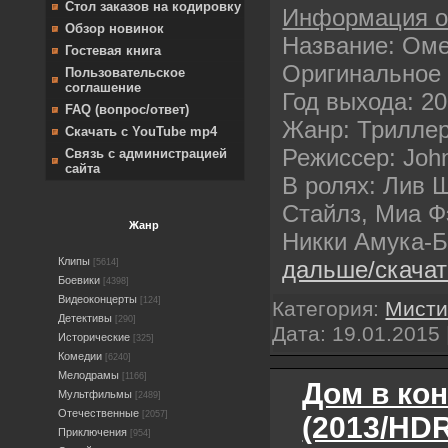
Стол заказов на кодировку
Информация 
Обзор новинок
Название: Оме
Гостевая книга
Оригинальное
Пользовательское
соглашение
Год выхода: 2
FAQ (вопрос/ответ)
Жанр: Триллер
Скачать с YouTube mp4
Режиссер: Joh
Связь с администрацией
сайта
В ролях: Лив 
Стайлз, Миа Ф
Жанр
Никки Амука-Б
Клипы
дальше/скача
[5614]
Боевики
[4398]
Видеоконцерты
[124]
Категория:
Мисти
Детективы
[290]
Дата:
19.01.2015
Исторические
[325]
Комедии
[6240]
Мелодрамы
[1166]
Дом в ко
Мультфильмы
[2489]
Отечественные
[2057]
(2013/HDR
Приключения
[954]