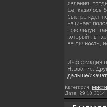
явления, срод
Ее, казалось 
быстро идет по
начинает подоз
преследует та
который пытае
ее личность, н
Информация 
Название: Дру
дальше/скача
Категория:
Мисти
Дата:
29.10.2014