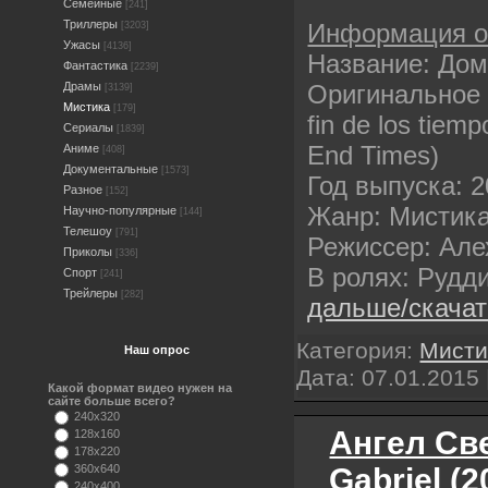
Семейные
[241]
Триллеры
Информация 
[3203]
Ужасы
[4136]
Название: Дом
Фантастика
[2239]
Оригинальное 
Драмы
[3139]
Мистика
[179]
fin de los tiem
Сериалы
[1839]
End Times)
Аниме
[408]
Документальные
[1573]
Год выпуска: 
Разное
[152]
Жанр: Мистика
Научно-популярные
[144]
Телешоу
[791]
Режиссер: Але
Приколы
[336]
В ролях: Рудд
Спорт
[241]
Трейлеры
[282]
дальше/скача
Категория:
Мисти
Наш опрос
Дата:
07.01.2015
Какой формат видео нужен на
сайте больше всего?
240x320
Ангел Све
128x160
178x220
Gabriel (
360x640
240x400