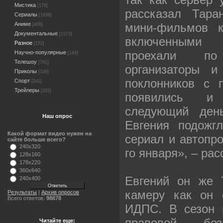
Мистика
[179]
рассказал Тара
Сериалы
[1839]
мини-фильмов 
Аниме
[408]
Документальные
[1573]
включенными 
Разное
[152]
проехали по
Научно-популярные
[144]
Телешоу
[791]
организаторы и
Приколы
[336]
поклонников с 
Спорт
[241]
Трейлеры
[282]
появились и 
следующий ден
Наш опрос
Евгения подожг
Какой формат видео нужен на
сериал и автопро
сайте больше всего?
240x320
го января», – рас
128x160
178x220
360x640
Евгений он же 
240x400
камеру как он 
Результаты
|
Архив опросов
Всего ответов:
98878
ИДПС. В сезон 
правовой бе
Читайте еще: