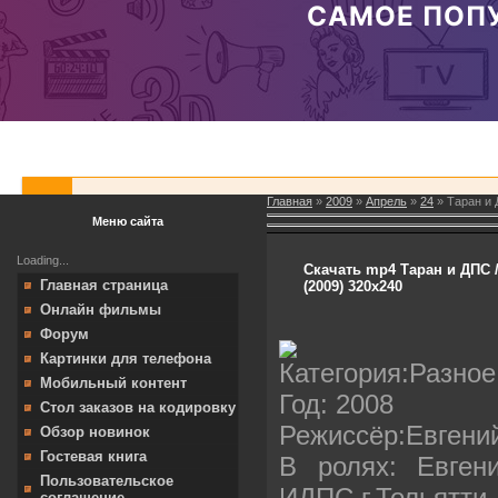
Главная
»
2009
»
Апрель
»
24
» Таран и 
Меню сайта
Loading...
Скачать mp4 Таран и ДПС /
Главная страница
(2009) 320x240
Онлайн фильмы
Форум
Картинки для телефона
Категория:Разное
Мобильный контент
Год: 2008
Стол заказов на кодировку
Режиссёр:Евгени
Обзор новинок
Гостевая книга
В ролях: Евген
Пользовательское
ИДПС г.Тольятти
соглашение