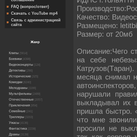
Производство:Рос
FAQ (вопрос/ответ)
Скачать с YouTube mp4
Качество: Видео
Связь с администрацией
Размещено: letitbi
сайта
Размер: от 20мб
Жанр
Описание:Чего ст
Клипы
[5614]
на себе небезы
Боевики
[4398]
Видеоконцерты
[124]
Катрузов(Таран).
Детективы
[290]
месяца снимал н
Исторические
[325]
Комедии
[6240]
автоинспекторов
Мелодрамы
[1166]
нарушали прави
Мультфильмы
[2489]
Отечественные
[2057]
выкладывал их в
Приключения
[954]
пришла быстро. 
Семейные
[241]
Триллеры
что мне звонили
[3203]
Ужасы
[4136]
просили не выкл
Фантастика
[2239]
Драмы
так как сервер 
[3139]