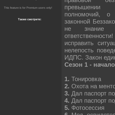
превышении
This feature is for Premium users only!
полномочий, о
Также смотрите:
законной Беззако
не знание 
ответственно
исправить ситу
нелепость повед
ИДПС. Закон един
Сезон 1 - начало
1.
Тонировка
2.
Охота на мент
3.
Дал паспорт п
4.
Дал паспорт по
5.
Фотосессия
6.
Мед. освидете