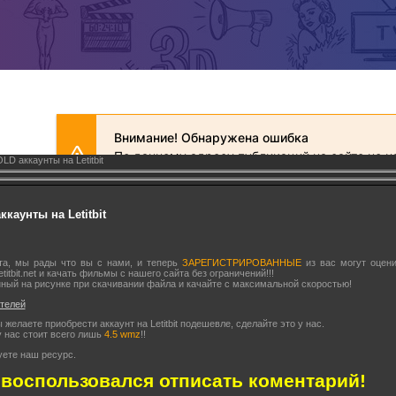
D аккаунты на Letitbit
каунты на Letitbit
йта, мы рады что вы с нами, и теперь
ЗАРЕГИСТРИРОВАННЫЕ
из вас могут оцени
titbit.net и качать фильмы с нашего сайта без ограничений!!!
нный на рисунке при скачивании файла и качайте с максимальной скоростью!
ателей
желаете приобрести аккаунт на Letitbit подешевле, сделайте это у нас.
 нас стоит всего лишь
4.5 wmz
!!
уете наш ресурс.
 воспользовался отписать коментарий!