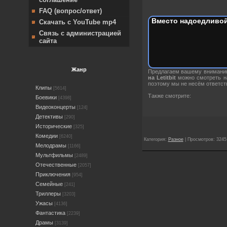
FAQ (вопрос/ответ)
Вместо надоедливой
Скачать с YouTube mp4
Связь с администрацией
сайта
Жанр
Предлагаем вашему вниман
на Letitbit
можно смотреть на
поэтому мы не несём ответст
Клипы
[5614]
Также смотрите:
Боевики
[4398]
Видеоконцерты
[124]
Детективы
[290]
Исторические
[325]
Комедии
[6240]
Категория:
Разное
| Просмотров: 3245
Мелодрамы
[1166]
Мультфильмы
[2489]
Отечественные
[2057]
Приключения
[954]
Семейные
[241]
Триллеры
[3203]
Ужасы
[4136]
Фантастика
[2239]
Драмы
[3139]