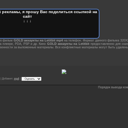
 рекламы, я прошу Вас поделиться ссылкой на
сайт
↓ ↓ ↓
ию фильм
GOLD аккаунты на Letitbit mp4
на телефон. Формат данного фильма 320X
 плеере, PDA, PSP и др. Кино
GOLD аккаунты на Letitbit
предоставленно для скач
венности за выложенные материалы. Все конфликтные материалы могут быть удалены
 | Добавил:
mp4
|
Порядок вывода ком