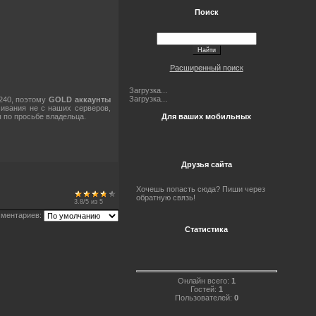
Поиск
Расширенный поиск
Загрузка...
Загрузка...
240, поэтому
GOLD аккаунты
ивания не с наших серверов,
 по просьбе владельца.
Для ваших мобильных
Друзья сайта
Хочешь попасть сюда? Пиши через
обратную связь!
3.8
/
5
из
5
ментариев:
Статистика
Онлайн всего:
1
Гостей:
1
Пользователей:
0