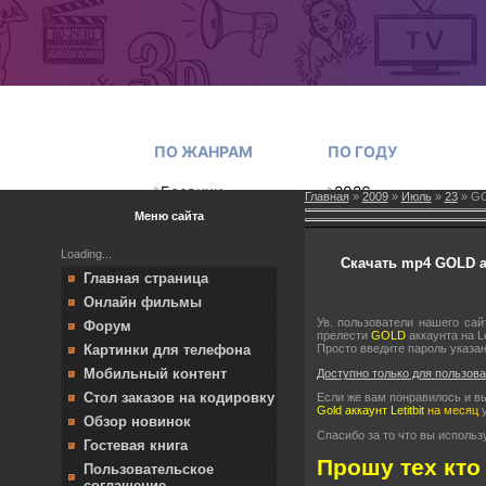
Главная
»
2009
»
Июль
»
23
» GOL
Меню сайта
Loading...
Скачать mp4 GOLD ак
Главная страница
Онлайн фильмы
Ув. пользователи нашего са
Форум
прелести
GOLD
аккаунта на Le
Просто введите пароль указа
Картинки для телефона
Мобильный контент
Доступно только для пользов
Стол заказов на кодировку
Если же вам понравилось и вы 
Gold аккаунт Letitbit
на месяц
у
Обзор новинок
Спасибо за то что вы использ
Гостевая книга
Прошу тех кто
Пользовательское
соглашение