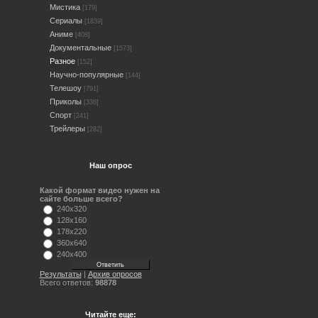
Мистика
[179]
Сериалы
[1839]
Аниме
[408]
Документальные
[1573]
Разное
[152]
Научно-популярные
[144]
Телешоу
[791]
Приколы
[336]
Спорт
[241]
Трейлеры
[282]
Наш опрос
Какой формат видео нужен на
сайте больше всего?
240x320
128x160
178x220
360x640
240x400
Результаты
|
Архив опросов
Всего ответов:
98878
Читайте еще: