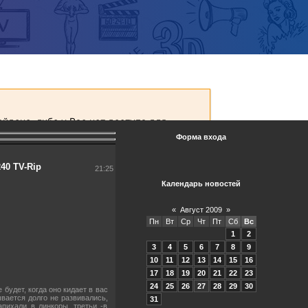
Форма входа
40 TV-Rip
21:25
Календарь новостей
«
Август 2009
»
Пн
Вт
Ср
Чт
Пт
Сб
Вс
1
2
3
4
5
6
7
8
9
10
11
12
13
14
15
16
17
18
19
20
21
22
23
24
25
26
27
28
29
30
будет, когда оно кидает в вас
ывается долго не развивались,
31
апихали в линкоры, третьи -в