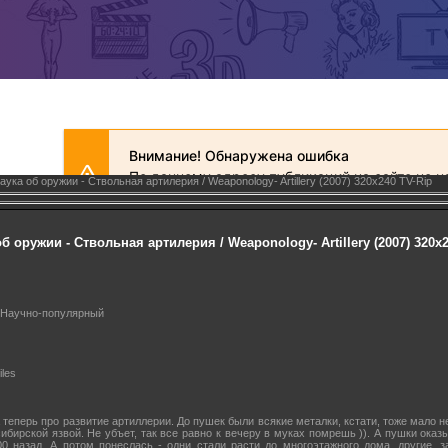
аука об оружии - Ствольная артилерия / Weaponology- Artillery (2007) 320x240 TV-Rip
 оружии - Ствольная артилерия / Weaponology- Artillery (2007) 320x2
 Научно-популярный
iles
 теперь про развитие артиллерии. До пушек были всякие металки, кстати, тоже мало не 
ибирской язвой. Не убъет, так все равно к вечеру в муках помрешь )). А пушки оказ
00 назад. А потом понеслась - одни стали расти до многоэтажного дома, другие, з