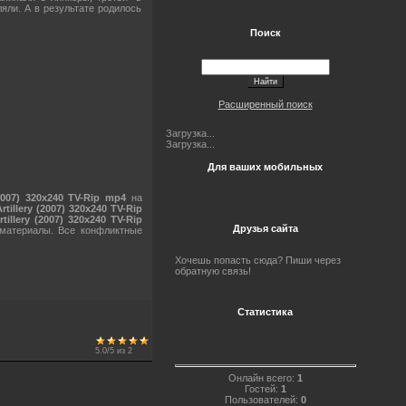
яли. А в результате родилось
Поиск
Расширенный поиск
Загрузка...
Загрузка...
Для ваших мобильных
2007) 320x240 TV-Rip mp4
на
illery (2007) 320x240 TV-Rip
llery (2007) 320x240 TV-Rip
Друзья сайта
 материалы. Все конфликтные
Хочешь попасть сюда? Пиши через
обратную связь!
Статистика
5.0
/
5
из
2
Онлайн всего:
1
Гостей:
1
Пользователей:
0