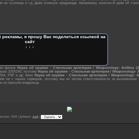
и на гусеницы и т.д. Даже атомную придумади. Американы, конечно.И даже ей стрел
 рекламы, я прошу Вас поделиться ссылкой на
сайт
↓ ↓ ↓
нию фильм
Наука об оружии - Ствольная артилерия / Weaponology- Artillery (
льма 320X240, поэтому
Наука об оружии - Ствольная артилерия / Weaponology- Art
PDA, PSP и др. Кино
Наука об оружии - Ствольная артилерия / Weaponology- Arti
ния не с наших серверов, поэтому мы не несём ответственности за выложенные
ы по просьбе владельца.
мотров: 2049 | Добавил:
mp4
|