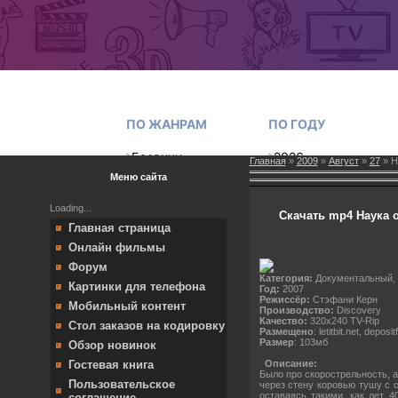
Главная
»
2009
»
Август
»
27
» Н
Меню сайта
Loading...
Скачать mp4 Наука об
Главная страница
Онлайн фильмы
Форум
Категория:
Документальный,
Картинки для телефона
Год:
2007
Режиссёр:
Стэфани Керн
Мобильный контент
Производство:
Discovery
Качество:
320x240 TV-Rip
Стол заказов на кодировку
Размещено
: letitbit.net, depositf
Размер
: 103мб
Обзор новинок
Описание:
Гостевая книга
Было про скорострельность, а
Пользовательское
через стену коровью тушу с с
оставаясь такими, как лет 4
соглашение