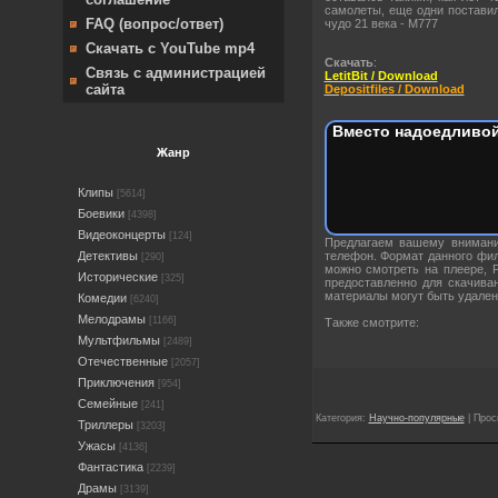
самолеты, еще одни поставил
FAQ (вопрос/ответ)
чудо 21 века - М777
Скачать с YouTube mp4
Скачать
:
Связь с администрацией
LetitBit / Download
сайта
Depositfiles / Download
Вместо надоедливой
Жанр
Клипы
[5614]
Боевики
[4398]
Видеоконцерты
[124]
Предлагаем вашему внима
Детективы
телефон. Формат данного фи
[290]
можно смотреть на плеере, 
Исторические
[325]
предоставленно для скачива
материалы могут быть удален
Комедии
[6240]
Мелодрамы
[1166]
Также смотрите:
Мультфильмы
[2489]
Отечественные
[2057]
Приключения
[954]
Семейные
[241]
Категория:
Научно-популярные
| Прос
Триллеры
[3203]
Ужасы
[4136]
Фантастика
[2239]
Драмы
[3139]