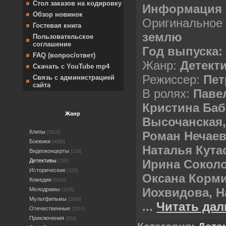
Стол заказов на кодировку
Информация 
Обзор новинок
Оригинальное 
Гостевая книга
землю
Пользовательское
соглашение
Год выпуска:
FAQ (вопрос/ответ)
Жанр:
Детект
Скачать с YouTube mp4
Режиссер:
Пет
Связь с администрацией
сайта
В ролях:
Павел
Кристина Баб
Жанр
Высочанская,
Клипы
Роман Нечаев
[5614]
Боевики
[4398]
Наталья Кута
Видеоконцерты
[124]
Ирина Соколо
Детективы
[290]
Исторические
[325]
Оксана Корм
Комедии
[6240]
Иохвидова, 
Мелодрамы
[1166]
Мультфильмы
[2489]
...
Читать дал
Отечественные
[2057]
Приключения
[954]