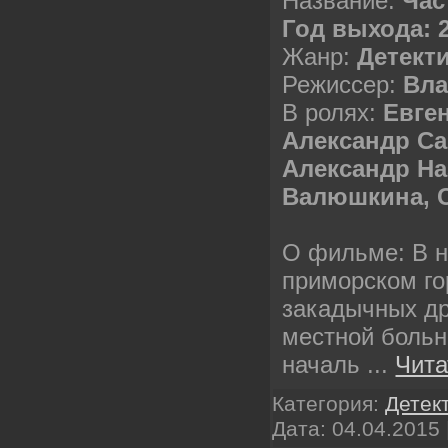
Название:
Час
Год выхода: 
Жанр:
Детект
Режиссер:
Вла
В ролях:
Евге
Александр С
Александр Наз
Валюшкина, 
О фильме: В 
приморском го
закадычных др
местной боль
началь
...
Чита
Категория:
Детек
Дата:
04.04.2015