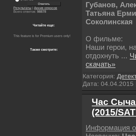
Губанов, Але
Результаты
|
Архив опросов
Татьяна Ерм
Всего ответов:
98878
Соколинская
Читайте еще:
This feature is for Premium users only!
О фильме:
Наши герои, н
Также смотрите:
отдохнуть
...
Ч
скачать»
Категория:
Детек
Дата:
04.04.2015
Час Сыча 
(2015/SAT
Информация 