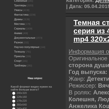
Категория:
Дете
Семейные
[241]
| Дата:
05.04.201
Триллеры
[3203]
Ужасы
[4136]
Фантастика
[2239]
Драмы
[3139]
Темная ст
Мистика
[179]
серия из 
Сериалы
[1839]
Аниме
[408]
mp4 320х
Документальные
[1573]
Разное
[152]
Научно-популярные
[144]
Информация 
Телешоу
[791]
Приколы
Оригинальное
[336]
Спорт
[241]
сторона душ
Трейлеры
[282]
Год выпуска:
Жанр:
Детект
Наш опрос
Режиссер:
Вяч
Какой формат видео нужен на
сайте больше всего?
В ролях:
Алек
240x320
128x160
Колешня, Лю
178x220
Анжелика Кош
360x640
240x400