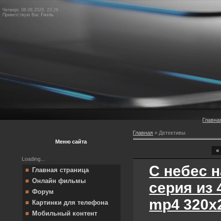
Четверг, 06.08.2026, 23:29
Приветствую Вас
Гость
Главна
Главная
»
Детективы
Меню сайта
«
Loading...
С небес н
Главная страница
Онлайн фильмы
серия из 
Форум
mp4 320х
Картинки для телефона
Мобильный контент