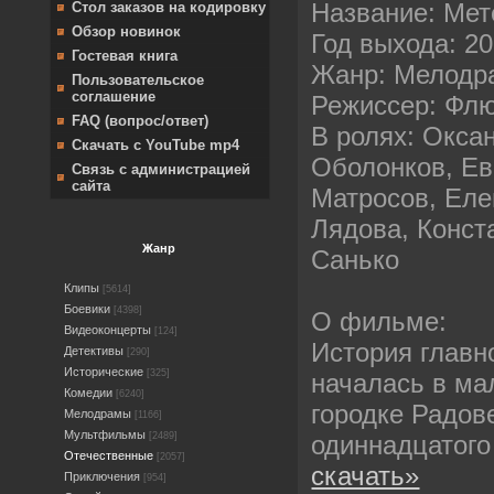
Название: Мет
Стол заказов на кодировку
Обзор новинок
Год выхода: 2
Гостевая книга
Жанр: Mелодр
Пользовательское
соглашение
Режиссер: Фл
FAQ (вопрос/ответ)
В ролях: Окса
Скачать с YouTube mp4
Оболонков, Ев
Связь с администрацией
сайта
Матросов, Еле
Лядова, Конст
Жанр
Санько
Клипы
[5614]
Боевики
[4398]
О фильме:
Видеоконцерты
[124]
История главн
Детективы
[290]
Исторические
[325]
началась в ма
Комедии
[6240]
городке Радов
Мелодрамы
[1166]
Мультфильмы
одиннадцатог
[2489]
Отечественные
[2057]
скачать»
Приключения
[954]