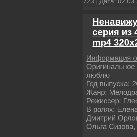
723 | Дата:
02.03
Ненавижу
серия из 
mp4 320х
Информация 
Оригинальное 
люблю
Год выпуска: 
Жанр: Мелодр
Режиссер: Гле
В ролях: Елен
Дмитрий Орло
Ольга Сизова,