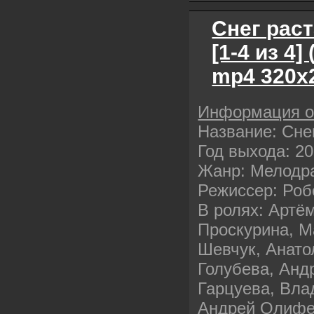
Снег раст
[1-4 из 4
mp4 320х
Информация 
Название: Сне
Год выхода: 2
Жанр: Мелодр
Режиссер: Роб
В ролях: Артё
Проскурина, М
Шевчук, Анато
Голубева, Анд
Гарцуева, Вл
Андрей Олифе