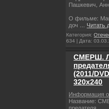
Пашкевич, Ан
О фильме: Ма
доч
...
Читать 
Категория:
Отече
634 | Дата:
03.03
СМЕРШ. Л
предателя
(2011/DV
320х240
Информация 
Название: СМ
предателя