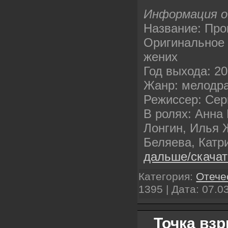
Информация о
Название: Пр
Оригинальное
жених
Год выхода: 2
Жанр: мелодр
Режиссер: Се
В ролях: Анна
Лонгин, Илья 
Беляева, Катр
дальше/скача
Категория:
Отече
1395 | Дата:
07.0
Точка взр