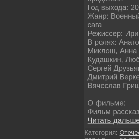
Год выхода: 20
Жанр: Военный
сага
Режиссер: Ири
В ролях: Анат
Миклош, Анна
Кудашкин, Лю
Сергей Друзья
Дмитрий Верке
Вячеслав Гри
О фильме:
Фильм расска
Читать дальше
Категория:
Отече