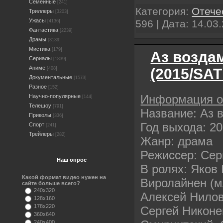
Семейные
[241]
Категория:
Отече
Триллеры
[3203]
Ужасы
596 | Дата:
14.03
[4136]
Фантастика
[2239]
Драмы
[3139]
Мистика
[179]
Аз воздам
Сериалы
[1839]
Аниме
(2015/SAT
[408]
Документальные
[1573]
Разное
[152]
Информация 
Научно-популярные
[144]
Телешоу
[791]
Название: Аз 
Приколы
[336]
Год выхода: 2
Спорт
[241]
Трейлеры
[282]
Жанр: драма
Режиссер: Сер
Наш опрос
В ролях: Яко
Какой формат видео нужен на
Виролайнен (м
сайте больше всего?
240x320
Алексей Нилов
128x160
178x220
Сергей Никоне
360x640
240x400