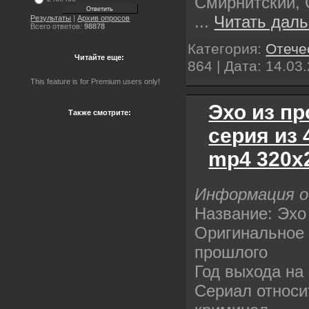
Смирнитский, 
...
Читать даль
Результаты
|
Архив опросов
Всего ответов:
98878
Категория:
Отече
Читайте еще:
864 | Дата:
14.03
This feature is for Premium users only!
Эхо из пр
Также смотрите:
серия из 
mp4 320х
Информация о
Название: Эхо
Оригинальное 
прошлого
Год выхода на 
Сериал относи