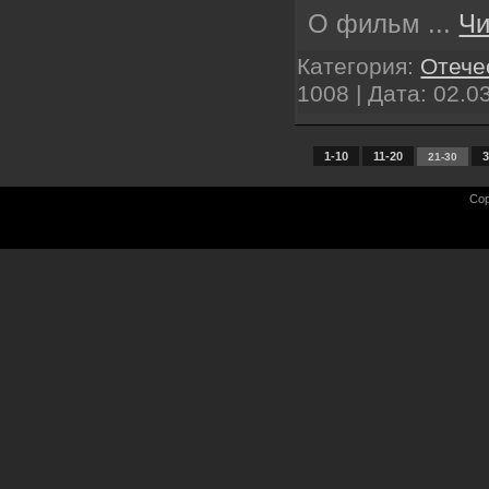
О фильм
...
Чи
Категория:
Отече
1008 | Дата:
02.0
1-10
11-20
3
21-30
Cop