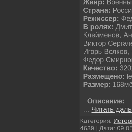
Жанр:
Военн
Страна:
Росс
Режиссер:
Фед
В ролях:
Дмит
Клейменов, Ан
Виктор Сергач
Игорь Волков,
Федор Смирно
Качество:
320
Размещено
: l
Размер
: 168м
Описание:
...
Читать даль
Категория:
Истор
4639 | Дата:
09.0