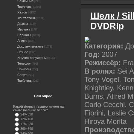
Семейные
[241]
Триллеры
[3203]
Ужасы
Шелк / Si
[4136]
Фантастика
[2239]
DVDRIp
Драмы
[3139]
Мистика
[179]
Сериалы
[1839]
Аниме
[408]
Категория:
Др
Документальные
[1573]
Год:
2007
Разное
[152]
Научно-популярные
[144]
Режиссёр:
Fra
Телешоу
[791]
В ролях:
Sei A
Приколы
[336]
Спорт
[241]
Tony Vogel, Toni
Трейлеры
[282]
Knightley, Ken
Burns, Alfred M
Наш опрос
Carlo Cecchi, 
Какой формат видео нужен на
сайте больше всего?
Fiorini, Leslie 
240x320
Hiroya Morita
128x160
178x220
Производств
360x640
240x400