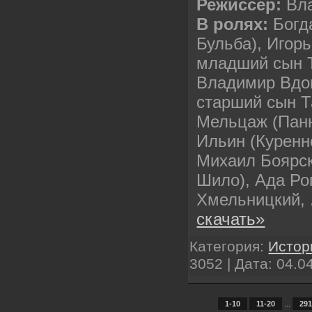
Режисcер:
Вл
В ролях:
Богд
Бульба), Игор
младший сын Т
Владимир Вдов
старший сын Т
Мельцаж (Пан
Ильин (Куренн
Михаил Боярск
Шило), Ада Ро
Хмельницкий,
скачать»
Категория:
Истор
3052 | Дата:
04.0
1-10
11-20
...
291