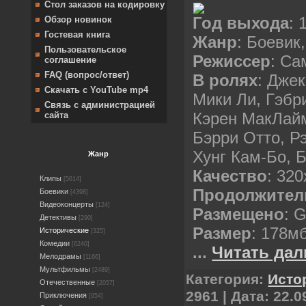
Стол заказов на кодировку
Год выхода
: 
Обзор новинок
Гостевая книга
Жанр
: Боевик
Пользовательское
Режиссер
: Са
соглашение
FAQ (вопрос/ответ)
В ролях
: Дже
Скачать с YouTube mp4
Мики Ли, Гэбр
Связь с администрацией
Кэрен МакЛайм
сайта
Бэрри Отто, Р
Хунг Кам-Бо, 
Жанр
Качество
: 32
Клипы
[5614]
Продолжител
Боевики
[4398]
Видеоконцерты
[124]
Размещено
: G
Детективы
[290]
Размер
: 178м
Исторические
[325]
Комедии
[6240]
...
Читать дал
Мелодрамы
[1166]
Мультфильмы
[2489]
Категория:
Исто
Отечественные
[2057]
2961 | Дата:
22.0
Приключения
[954]