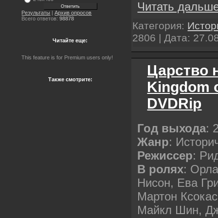
Читать дальше
Результаты
|
Архив опросов
Всего ответов:
98878
Категория:
Истор
2806 | Дата:
27.0
Читайте еще:
This feature is for Premium users only!
Царство н
Также смотрите:
Kingdom o
DVDRip
Год выхода
: 
Жанр
: Истори
Режиссер
: Ри
В ролях
: Орл
Нисон, Ева Гр
Мартон Ксокас
Майкл Шин, Д