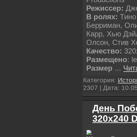
Режиссер:
Дже
В ролях:
Тино
Берриман, Ол
Карр, Хью Дэй
Олсон, Стив Х
Качество:
320
Размещено
: l
Размер
...
Чит
Категория:
Истор
2307 | Дата:
10.0
День Поб
320x240 