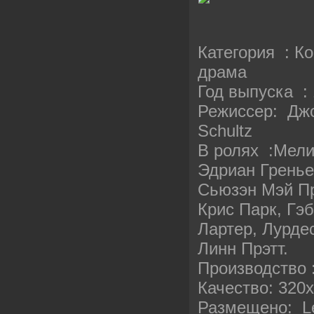
Категория : К
драма
Год выпуска :
Режисcер: Джо
Schultz
В ролях :Мели
Эдриан Гренье
Сьюзэн Мэй Пр
Крис Парк, Гэ
Лартер, Лурде
Линн Прэтт.
Производство
Качество: 32
Размещено: Let