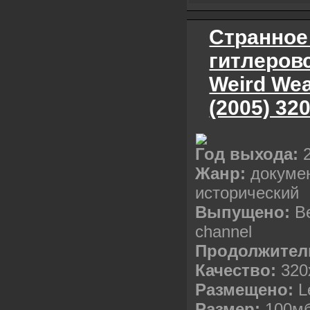
Cтранное
гитлеровс
Weird Wea
(2005) 32
Год выхода:
2
Жанр:
докуме
исторический
Выпущено:
В
channel
Продолжител
Качество:
320
Размещено:
Le
Р
азмер:
100м