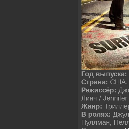
Год выпуска:
Страна:
США,
Режиссёр:
Дж
Линч / Jennife
Жанр:
Триллер
В ролях:
Джул
Пуллман, Пел