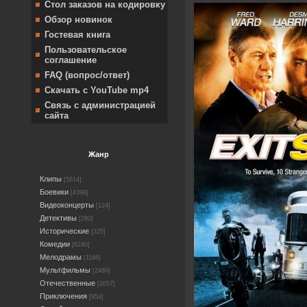
Стол заказов на кодировку
Обзор новинок
Гостевая книга
Пользовательское
соглашение
FAQ (вопрос/ответ)
Скачать с YouTube mp4
Связь с администрацией
сайта
Жанр
Клипы
[5614]
Боевики
[4398]
Видеоконцерты
[124]
Детективы
[290]
Исторические
[325]
Комедии
[6240]
Мелодрамы
[1166]
Мультфильмы
[2489]
Отечественные
[2057]
Приключения
[954]