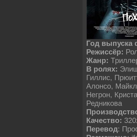
Год выпуска
Режиссёр:
Ро
Жанр:
Трилле
В ролях:
Элиш
Гиллис, Прюит
Алонсо, Майкл
Негрон, Крист
Редникова
Производств
Качество:
320
Перевод
: Пр