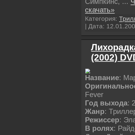
Симпкинс,
...
Ч
скачать»
Категория:
Трил
| Дата:
12.01.20
Лихорадка
(2002) DV
Название
: Ма
Оригинально
Fever
Год выхода
: 
Жанр
: Трилле
Режиссер
: Эл
В ролях
: Рай