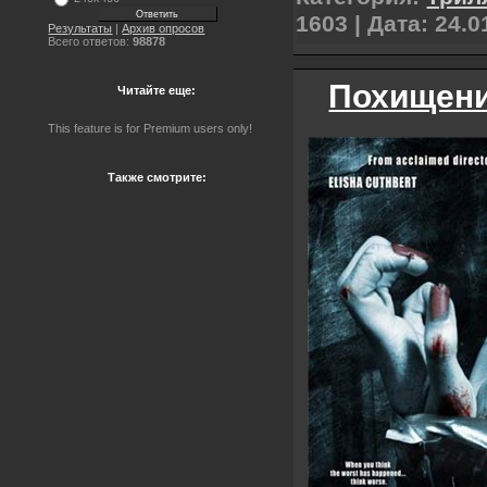
1603 | Дата:
24.0
Результаты
|
Архив опросов
Всего ответов:
98878
Похищение
Читайте еще:
This feature is for Premium users only!
Также смотрите: