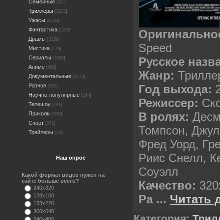
Семейные
[241]
Триллеры
[3203]
Ужасы
[4136]
Фантастика
Оригинально
[2239]
Драмы
[3139]
Speed
Мистика
[179]
Сериалы
Русское назв
[1839]
Аниме
[408]
Жанр:
Трилле
Документальные
[1573]
Год выхода:
Разное
[152]
Научно-популярные
[144]
Режиссер:
Ско
Телешоу
[791]
В ролях:
Десм
Приколы
[336]
Спорт
[241]
Томпсон, Джул
Трейлеры
[282]
Фред Уорд, Гр
Риис Снелл, К
Наш опрос
Соуэлл
Какой формат видео нужен на
сайте больше всего?
Качество:
320
240x320
Ра
...
Читать 
128x160
178x220
360x640
Категория:
Трил
240x400