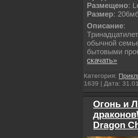
Размещено
: L
Размер
: 206м
Описание
:
Тринадцатилет
обычной семь
бытовыми пр
скачать»
Категория:
Прикл
1639 | Дата:
31.0
Огонь и 
драконов\
Dragon Ch