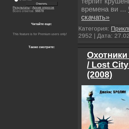
терпит крушен
времена ви
...
Результаты
|
Архив опросов
Всего ответов:
98878
скачать»
Читайте еще:
Категория:
Прикл
2952 | Дата:
27.0
This feature is for Premium users only!
Также смотрите:
Охотники
/ Lost Cit
(2008)