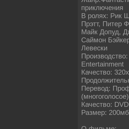
приключения
В ролях: Рик 
Прэтт, Питер 
Майк Допуд, Д
Саймон Бэйкер
Левески
Производство:
Entertainment
Качество: 320
Продолжительн
Перевод: Про
(многоголосое)
Качество: DVD
Размер: 200м
О фильме: