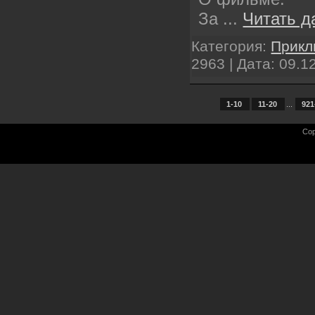
За
...
Читать д
Категория:
Прикл
2963 | Дата:
09.1
1-10
11-20
...
921
Cop