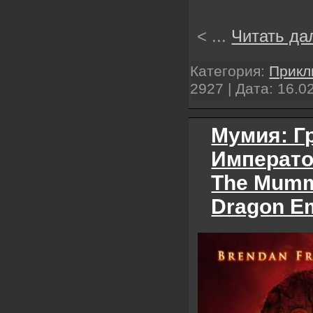
<
...
Читать да
Категория:
Прикл
2927 | Дата:
16.0
Мумия: Г
Императо
The Mumm
Dragon E