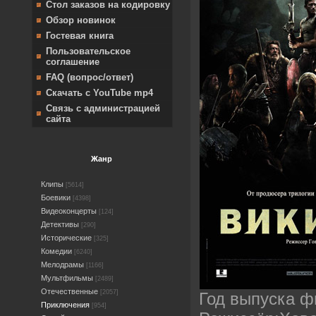
Стол заказов на кодировку
Обзор новинок
Гостевая книга
Пользовательское
соглашение
FAQ (вопрос/ответ)
Скачать с YouTube mp4
Связь с администрацией
сайта
Жанр
Клипы
[5614]
Боевики
[4398]
Видеоконцерты
[124]
Детективы
[290]
Исторические
[325]
Комедии
[6240]
Мелодрамы
[1166]
Мультфильмы
[2489]
Отечественные
[2057]
Год выпуска 
Приключения
[954]