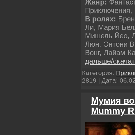
Жанр:
Фантаст
Приключения,
В ролях:
Брен
Ли, Мария Бел
Мишель Йео, 
Люн, Энтони В
Вонг, Лайам К
дальше/скача
Категория:
Прикл
2819 | Дата:
06.0
Мумия во
Mummy Re