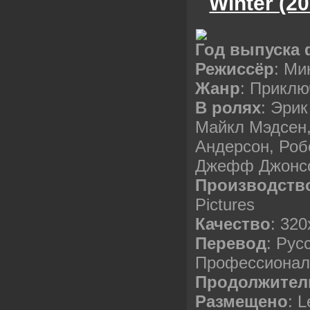
Winter (2
Год выпуска
Режиссёр
: Ми
Жанр
: Приклю
В ролях
: Эрик
Майкл Мэдсен,
Андерсон, Роб
Джефф Джонсо
Производств
Pictures
Качество
: 32
Перевод
: Рус
Профессионал
Продолжител
Размещено
: L