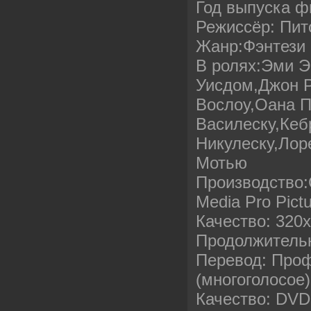
Год выпуска ф
Режиссёр: Пи
Жанр:Фэнтези
В ролях:Эми Э
Уисдом,Джон 
Вослоу,Оана П
Василеску,Кеб
Никулеску,Лор
Мотью
Производство
Media Pro Pict
Качество: 320
Продолжительн
Перевод: Про
(многоголосое)
Качество: DVD