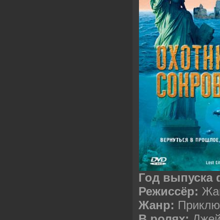
Год выпуска
Режиссёр:
Жан
Жанр:
Приклю
В ролях:
Джей