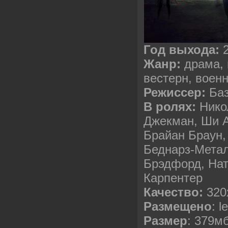
Год выхода:
Жанр:
драма, 
вестерн, воен
Режиссер:
Баз
В ролях:
Нико
Джекман, Ши А
Брайан Браун,
Беднарз-Мета
Брэдфорд, Нат
Карпентер
Качество:
320
Размещено
: l
Размер
: 379м