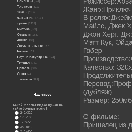
Режиссёр:Хов
Семейные
[241]
Триллеры
Жанр:Приключ
[3203]
Ужасы
[4136]
В ролях:Джейм
Фантастика
[2239]
Драмы
Майлс, Джек Х
[3139]
Мистика
[179]
Джон Хёрт, Джо
Сериалы
[1839]
Мэтт Кук, Эйд
Аниме
[408]
Документальные
[1573]
Гобер
Разное
[152]
Производство
Научно-популярные
[144]
Телешоу
[791]
Качество: 320
Приколы
[336]
Продолжительн
Спорт
[241]
Трейлеры
[282]
Перевод:Проф
(дубляж)
Наш опрос
Размер: 250м
Какой формат видео нужен на
сайте больше всего?
240x320
О фильме:
128x160
178x220
Пришелец из д
360x640
240x400