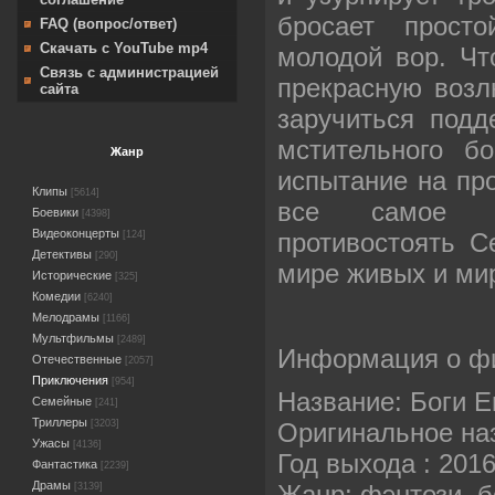
бросает просто
FAQ (вопрос/ответ)
Скачать с YouTube mp4
молодой вор. Чт
Связь с администрацией
прекрасную возл
сайта
заручиться подд
мстительного б
Жанр
испытание на про
Клипы
[5614]
все самое д
Боевики
[4398]
Видеоконцерты
противостоять С
[124]
Детективы
[290]
мире живых и ми
Исторические
[325]
Комедии
[6240]
Мелодрамы
[1166]
Мультфильмы
[2489]
Информация о ф
Отечественные
[2057]
Приключения
[954]
Название: Боги Е
Семейные
[241]
Триллеры
Оригинальное наз
[3203]
Ужасы
[4136]
Год выхода : 201
Фантастика
[2239]
Драмы
Жанр: фэнтези, б
[3139]