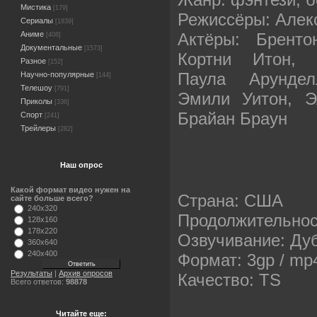
Мистика
[179]
Режиссёры: Алек
Сериалы
[1839]
Актёры: Бренто
Аниме
[408]
Документальные
[1573]
Кортни Итон, Н
Разное
[152]
Паула Арундел
Научно-популярные
[144]
Телешоу
[791]
Эмили Уитон, Э
Приколы
[336]
Брайан Браун
Спорт
[241]
Трейлеры
[282]
Наш опрос
Какой формат видео нужен на
Страна: США
сайте больше всего?
240x320
Продолжительност
128x160
178x220
Озвучивание: Ду
360x640
240x400
Формат: 3gp / mp
Результаты
|
Архив опросов
Качество: TS
Всего ответов:
98878
Читайте еще: