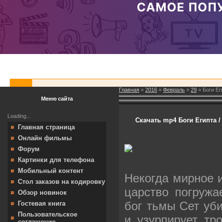
Главная
»
2016
»
Февраль
»
29
» Боги Ег
Меню сайта
Loading...
Скачать mp4 Боги Египта / 
Главная страница
Онлайн фильмы
Форум
Картинки для телефона
Мобильный контент
Некогда мирное 
Стол заказов на кодировку
царство погружа
Обзор новинок
бог тьмы Сет уби
Гостевая книга
Пользовательское
и узурпирует тр
соглашение