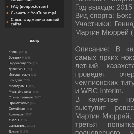
Год выхода: 2015
FAQ (вопрос/ответ)
Скачать с YouTube mp4
Вид спорта: Бокс
Связь с администрацией
Участники: Генна
сайта
Мартин Мюррей (
Жанр
Описание: В кн
Клипы
[5614]
самых ярких нок
Боевики
[4398]
Видеоконцерты
летний казахст
[124]
Детективы
[290]
проведёт оче
Исторические
[325]
чемпионских тит
Комедии
[6240]
Мелодрамы
[1166]
и WBC Interim.
Мультфильмы
[2489]
В качестве п
Отечественные
[2057]
Приключения
[954]
выступит рове
Семейные
[241]
Мартин Мюррей, д
Триллеры
[3203]
Ужасы
[4136]
третья попытк
Фантастика
[2239]
полновесного 
Драмы
[3139]