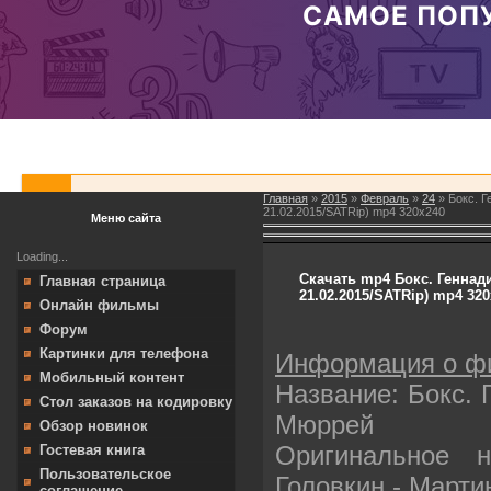
Главная
»
2015
»
Февраль
»
24
» Бокс. Г
21.02.2015/SATRip) mp4 320х240
Меню сайта
Loading...
Скачать mp4 Бокс. Геннад
Главная страница
21.02.2015/SATRip) mp4 32
Онлайн фильмы
Форум
Картинки для телефона
Информация о ф
Мобильный контент
Название: Бокс. 
Стол заказов на кодировку
Мюррей
Обзор новинок
Оригинальное н
Гостевая книга
Пользовательское
Головкин - Март
соглашение