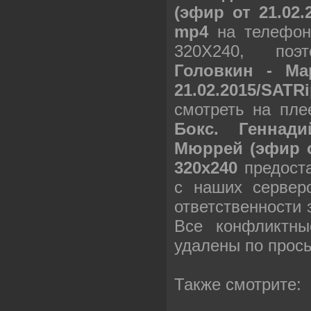
(эфир от 21.02.
mp4
на телефон
320X240, по
Головкин - М
21.02.2015/SAT
смотреть на пле
Бокс. Геннад
Мюррей (эфир о
320х240
предоста
с наших сервер
ответственности
Все конфликтны
удалены по прос
Также смотрите: