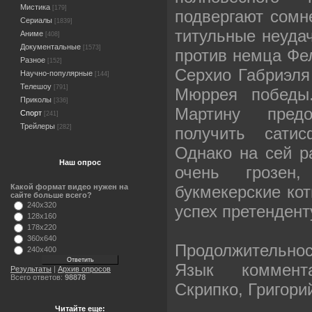
Мистика
[179]
подвергают сомн
Сериалы
[1839]
титульные неудач
Аниме
[408]
Документальные
[1573]
против немца Фе
Разное
[152]
Серхио Габриэля
Научно-популярные
[144]
Телешоу
[791]
Мюррея победы.
Приколы
[336]
Мартину предо
Спорт
[241]
Трейлеры
[282]
получить сати
Однако на сей р
Наш опрос
очень грозен
букмекерские кот
Какой формат видео нужен на
сайте больше всего?
240x320
успех претендент
128x160
178x220
360x640
Продолжительност
240x400
Язык коммент
Результаты
|
Архив опросов
Всего ответов:
98878
Скрипко, Григори
Читайте еще: