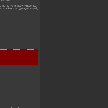
то встретил в лесу Мышонка -
руффалёнка, и однажды зимой,
на телефон. Формат данного