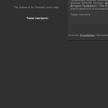
фильма 320X240, поэтому
До
Дочурка Груффало / The Gru
This feature is for Premium users only!
ответственности за выложенн
Также смотрите:
Также смотрите:
Категория:
Мультфильмы
| Просмотров