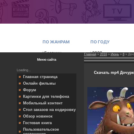
Главная
»
2016
»
Июнь
»
8
» Дочу
Меню сайта
Loading...
Скачать mp4 Дочурка
Главная страница
Онлайн фильмы
Форум
Картинки для телефона
Мобильный контент
Стол заказов на кодировку
Обзор новинок
Гостевая книга
Пользовательское
соглашение