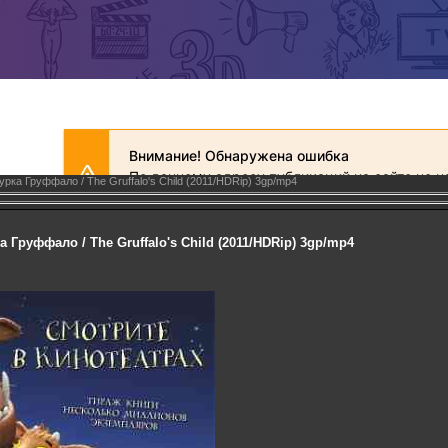
рка Груффало / The Gruffalo's Child (2011/HDRip) 3gp/mp4
 Груффало / The Gruffalo's Child (2011/HDRip) 3gp/mp4