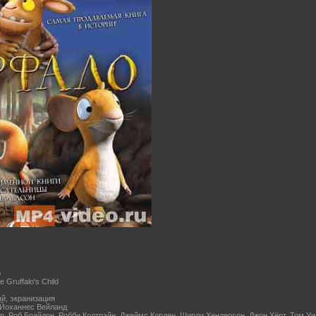
о
e Gruffalo's Child
й, экранизация
 Йоханнес Вейланд
р, Роб Брайдон, Робби Колтрэйн, Джеймс Корден, Ширли Хендерсон, Джон Хёрт, Том У