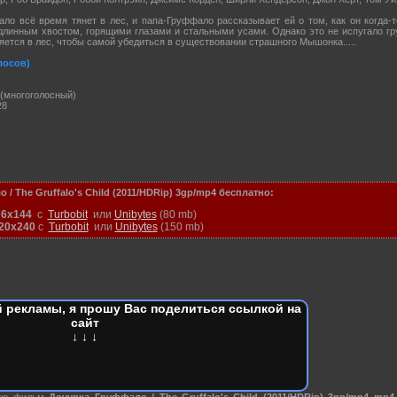
о всё время тянет в лес, и папа-Груффало рассказывает ей о том, как он когда-
длинным хвостом, горящими глазами и стальными усами. Однако это не испугало г
ляется в лес, чтобы самой убедиться в существовании страшного Мышонка.....
лосов)
(многоголосный)
28
 The Gruffalo's Child (2011/HDRip) 3gp/mp4
бесплатно:
76x144
с
Turbobit
или
Unibytes
(80 mb)
20x240
с
Turbobit
или
Unibytes
(150 mb)
 рекламы, я прошу Вас поделиться ссылкой на
сайт
↓ ↓ ↓
нию фильм
Дочурка Груффало / The Gruffalo's Child (2011/HDRip) 3gp/mp4 mp4