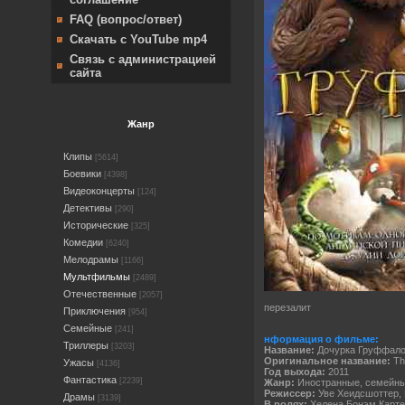
FAQ (вопрос/ответ)
Скачать с YouTube mp4
Связь с администрацией
сайта
Жанр
Клипы
[5614]
Боевики
[4398]
Видеоконцерты
[124]
Детективы
[290]
Исторические
[325]
Комедии
[6240]
Мелодрамы
[1166]
Мультфильмы
[2489]
Отечественные
[2057]
перезалит
Приключения
[954]
Семейные
[241]
нформация о фильме:
Триллеры
[3203]
Название:
Дочурка Груффал
Оригинальное название:
Th
Ужасы
[4136]
Год выхода:
2011
Фантастика
[2239]
Жанр:
Иностранные, семейны
Режиссер:
Уве Хеидсшоттер,
Драмы
[3139]
В ролях:
Хелена Бонэм Карте