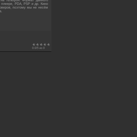
плеере, PDA, PSP и др. Кино
рверов, поэтому мы не несём
а.
0.0
/
5
из
0