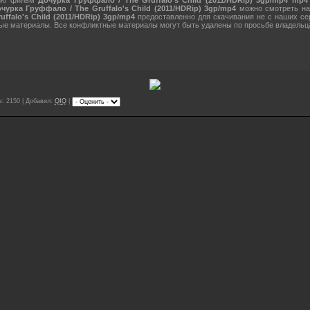
чурка Груффало / The Gruffalo's Child (2011/HDRip) 3gp/mp4
можно смотреть на 
ffalo's Child (2011/HDRip) 3gp/mp4
предоставленно для скачивания не с наших се
ые материалы. Все конфликтные материалы могут быть удалены по просьбе владельц
: 2150 | Добавил:
QIQ
|