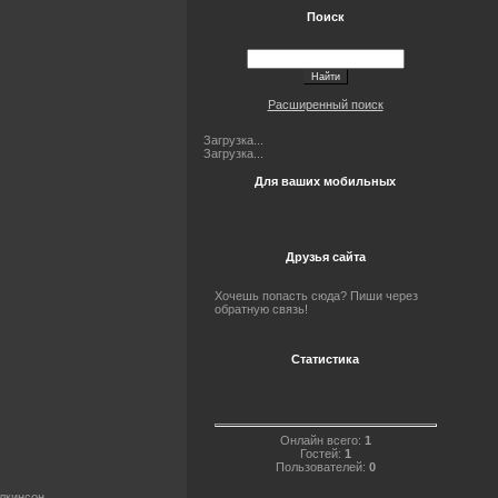
Поиск
Расширенный поиск
Загрузка...
Загрузка...
Для ваших мобильных
Друзья сайта
Хочешь попасть сюда? Пиши через
обратную связь!
Статистика
Онлайн всего:
1
Гостей:
1
Пользователей:
0
илкинсон