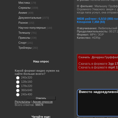
Мистика
[179]
О фильме:
Малышку Груффал
Сериалы
[1839]
Огромного Ужасного зверя с 
когда папа уснул, она отправ
Аниме
[408]
Документальные
[1573]
IMDB рейтинг: 6,5/10 (855 го
Kinopoisk 7,358 (83)
Разное
[152]
Научно-популярные
Озвучивание:
Любительский 
[144]
Продолжительность:
00:27:
Телешоу
[791]
Формат:
MP4 / 3GP
Качество:
HDRip
Приколы
[336]
Спорт
[241]
Трейлеры
[282]
Скачать
Дочурка Груффало /
Наш опрос
Скачать в формате
3gp 1
Скачать в формате
mp4 3
Какой формат видео нужен на
сайте больше всего?
240x320
128x160
178x220
360x640
Вместо надоедливой
240x400
Результаты
|
Архив опросов
Всего ответов:
98878
Читайте еще:
Предлагаем вашему внима