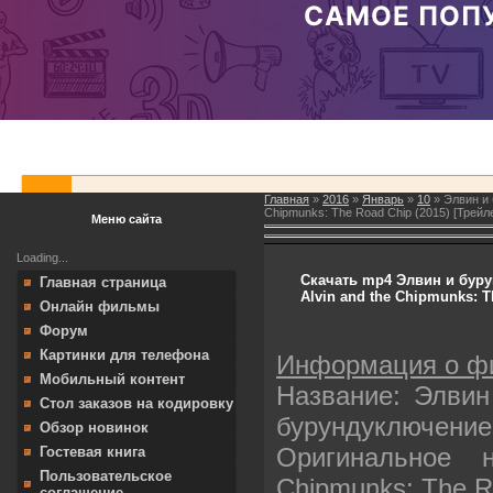
Главная
»
2016
»
Январь
»
10
» Элвин и 
Chipmunks: The Road Chip (2015) [Трейл
Меню сайта
Loading...
Скачать mp4 Элвин и буру
Главная страница
Alvin and the Chipmunks: T
Онлайн фильмы
Форум
Картинки для телефона
Информация о ф
Мобильный контент
Название: Элвин
Стол заказов на кодировку
бурундуключение
Обзор новинок
Оригинальное н
Гостевая книга
Пользовательское
Chipmunks: The R
соглашение