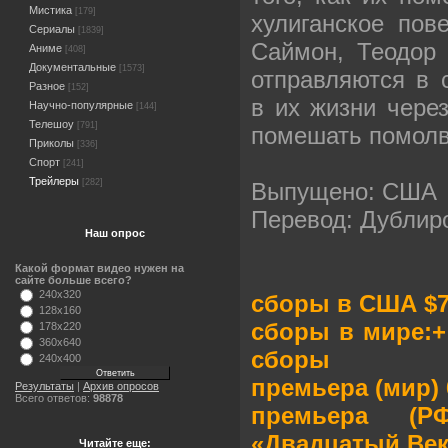
Мистика
[179]
хулиганское пов
Сериалы
[1839]
Саймон, Теодор
Аниме
[408]
Документальные
[1573]
отправляются в 
Разное
[152]
в их жизни через
Научно-популярные
[144]
Телешоу
[791]
помешать помолв
Приколы
[336]
Спорт
[241]
Трейлеры
[282]
Выпущено: США
Перевод: Дублир
Наш опрос
Какой формат видео нужен на
сайте больше всего?
240x320
сборы в США $7
128x160
сборы в мире:+ 
178x220
360x640
сборы
240x400
премьера (мир) 6
Результаты
|
Архив опросов
Всего ответов:
98878
премьера (Р
«Двадцатый Век
Читайте еще: