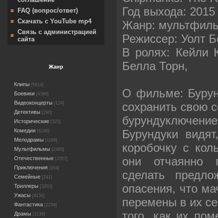
Год выхода: 2015
FAQ (вопрос/ответ)
Скачать с YouTube mp4
Жанр: мультфиль
Связь с администрацией
Режиссер: Уолт Б
сайта
В ролях: Кейли К
Белла Торн,
Жанр
Клипы
[5614]
О фильме: Бурун
Боевики
[4398]
Видеоконцерты
сохранить свою с
[124]
Детективы
[290]
бурундуключени
Исторические
[325]
Бурундуки видят
Комедии
[6240]
Мелодрамы
[1166]
коробочку с кол
Мультфильмы
[2489]
они отчаянно 
Отечественные
[2057]
Приключения
[954]
сделать предло
Семейные
[241]
опасения, что ма
Триллеры
[3203]
Ужасы
[4136]
перемены в их с
Фантастика
[2239]
того, как их по
Драмы
[3139]