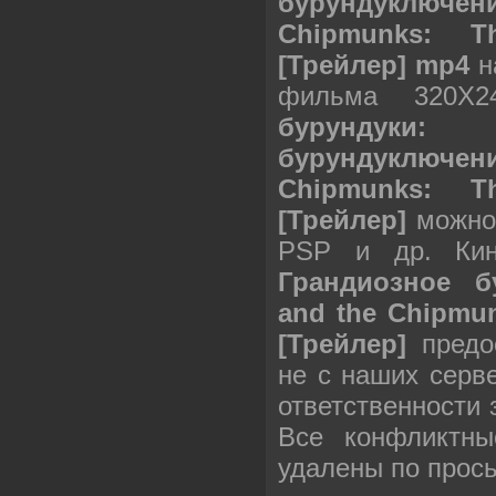
бурундуключе
Chipmunks: T
[Трейлер] mp4
н
фильма 320X
бурундук
бурундуключе
Chipmunks: T
[Трейлер]
можно 
PSP и др. К
Грандиозное б
and the Chipmun
[Трейлер]
предос
не с наших серв
ответственности
Все конфликтны
удалены по прос