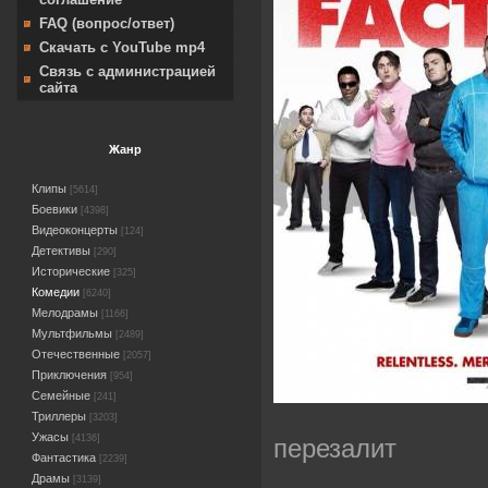
FAQ (вопрос/ответ)
Скачать с YouTube mp4
Связь с администрацией
сайта
Жанр
Клипы
[5614]
Боевики
[4398]
Видеоконцерты
[124]
Детективы
[290]
Исторические
[325]
Комедии
[6240]
Мелодрамы
[1166]
Мультфильмы
[2489]
Отечественные
[2057]
Приключения
[954]
Семейные
[241]
Триллеры
[3203]
Ужасы
[4136]
перезалит
Фантастика
[2239]
Драмы
[3139]