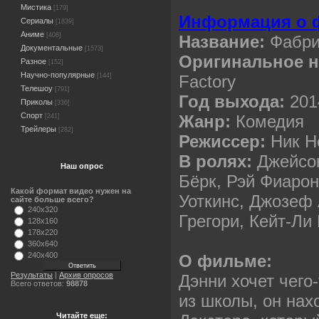
Мистика
[179]
Информация о 
Сериалы
[1839]
Аниме
[408]
Название:
Фабри
Документальные
[1573]
Оригинальное н
Разное
[152]
Научно-популярные
Factory
[144]
Телешоу
[791]
Год выхода:
201
Приколы
[336]
Спорт
Жанр:
Комедия
[241]
Трейлеры
[282]
Режиссер:
Ник Н
В ролях:
Джейсон
Наш опрос
Бёрк, Рэй Фиарон
Какой формат видео нужен на
Уоткинс, Джозеф 
сайте больше всего?
240x320
Грегори, Кейт-Ли
128x160
178x220
360x640
240x400
О фильме:
Результаты
|
Архив опросов
Дэнни хочет чего
Всего ответов:
98878
из школы, он нах
Читайте еще: