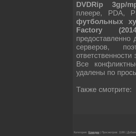
DVDRip 3gp/m
плеере, PDA, 
футбольных ху
Factory (20
предоставленно 
серверов, п
ответственности
Все конфликтны
удалены по прос
Также смотрите:
Категория:
Комедии
| Просмотров: 1186 | Добав