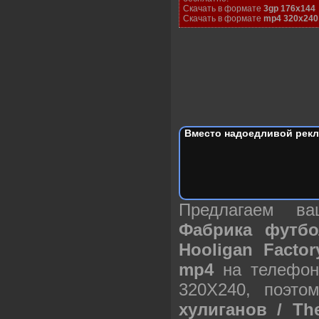
Скачать в формате
3gp 176x144
Скачать в формате
mp4 320x240
Вместо надоедливой рекл
Предлагаем в
Фабрика футбо
Hooligan Facto
mp4
на телефон
320X240, поэт
хулиганов / The