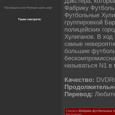
Дэкстера, которы
Фабрику Футболь
This feature is for Premium users only!
Футбольные Хули
Также смотрите:
группировкой Бар
полицейских горо
Хулиганов. В ход
самые невероятн
большие футболь
бескомпромиссна
называться N1 в
Качество:
DVDRi
Продолжительн
Перевод:
Любите
Скачать
Фабрика футбольных хул
бесплатно: