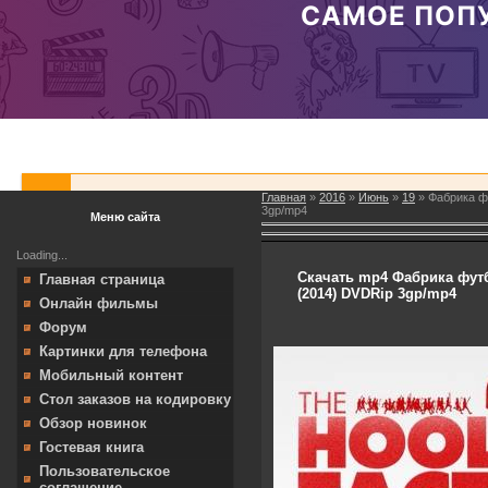
Главная
»
2016
»
Июнь
»
19
» Фабрика фу
3gp/mp4
Меню сайта
Loading...
Скачать mp4 Фабрика футб
Главная страница
(2014) DVDRip 3gp/mp4
Онлайн фильмы
Форум
Картинки для телефона
Мобильный контент
Стол заказов на кодировку
Обзор новинок
Гостевая книга
Пользовательское
соглашение