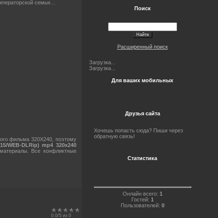
 императорской семьи…
Поиск
Расширенный поиск
Загрузка...
Загрузка...
Для ваших мобильных
Друзья сайта
Хочешь попасть сюда? Пиши через
обратную связь!
ого фильма 320X240, поэтому
015/WEB-DLRip) mp4 320х240
 материалы. Все конфликтные
Статистика
Онлайн всего:
1
Гостей:
1
Пользователей:
0
0.0
/
5
из
0