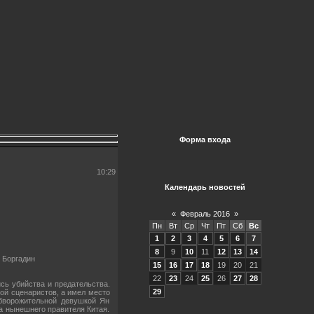
Форма входа
10:29
Календарь новостей
«
Февраль 2016
»
Пн
Вт
Ср
Чт
Пт
Сб
Вс
1
2
3
4
5
6
7
8
9
10
11
12
13
14
 Боргадин
15
16
17
18
19
20
21
22
23
24
25
26
27
28
сь убийства и предательства.
29
ой сценаристов, а имел место
обворожительной девушкой Ян
а нынешнего правителя Китая.