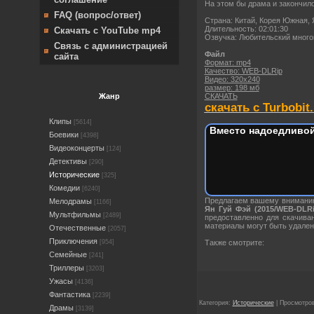
На этом бы драма и закончило
FAQ (вопрос/ответ)
Страна: Китай, Корея Южная,
Длительность: 02:01:30
Скачать с YouTube mp4
Озвучка: Любительский много
Связь с администрацией
Файл
сайта
Формат: mp4
Качество: WEB-DLRip
Видео: 320х240
размер: 198 мб
СКАЧАТЬ
Жанр
скачать с Turbobit.
Клипы
[5614]
Вместо надоедливой
Боевики
[4398]
Видеоконцерты
[124]
Детективы
[290]
Исторические
[325]
Комедии
[6240]
Предлагаем вашему вниман
Мелодрамы
[1166]
Ян Гуй Фэй (2015/WEB-DLRi
Мультфильмы
[2489]
предоставленно для скачива
материалы могут быть удален
Отечественные
[2057]
Приключения
Также смотрите:
[954]
Семейные
[241]
Триллеры
[3203]
Ужасы
[4136]
Фантастика
[2239]
Категория:
Исторические
| Просмотров
Драмы
[3139]