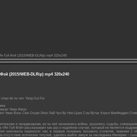
Ян Гуй Фэй (2015/WEB-DLRip) mp4 320х240
Фэй (2015/WEB-DLRip) mp4 320х240
hao de nv ren: Yang Gui Fei
ама
чжуан Чжан Имоу
Чен Чжан Вэнь Сюн Огури Леон Лай Чун Ву Нин Цзин Сэм Вутас Кэрол МакФедден Стив
ительная и неординарная, из-за неё начинались войны, рушились судьбы, совершали
а «Ян Гуй Фэй» рассказывает как раз о подобном случае, который не является выдумк
тия киноленты переносят нас в первую половину восьмого столетия, знакомя с 
на отсутствие всяческих титулов, удалось выйти замуж за наследника Империи – сын