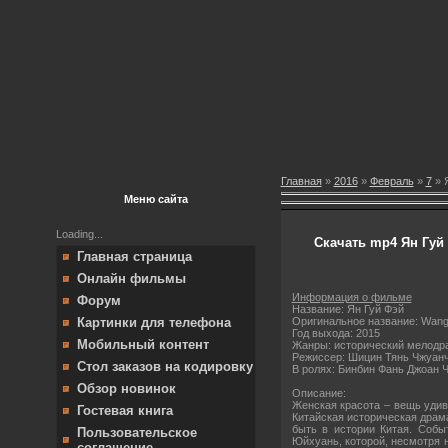
Главная
»
2016
»
Февраль
»
7
» 
Меню сайта
Loading...
Скачать mp4 Ян Гуй 
Главная страница
Онлайн фильмы
Информация о фильме
Форум
Название: Ян Гуй Фэй
Оригинальное название: Wang c
Картинки для телефона
Год выхода: 2015
Мобильный контент
Жанры: исторический мелодр
Режиссер: Шицин Тянь Чжуан
Стол заказов на кодировку
В ролях: Бинбин Фань Джоан 
Обзор новинок
Описание:
Женская красота – вещь удив
Гостевая книга
Китайская историческая драм
быть в истории Китая. Собы
Пользовательское
Юйхуань, которой, несмотря 
соглашение