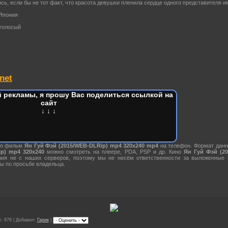
сь, если бы не тот факт, что красота девушки пленила сердце одного представителя
 Япония
голосый
net
 рекламы, я прошу Вас поделиться ссылкой на
сайт
↓ ↓ ↓
ию фильм
Ян Гуй Фэй (2015/WEB-DLRip) mp4 320х240 mp4
на телефон. Формат данн
p) mp4 320х240
можно смотреть на плеере, PDA, PSP и др. Кино
Ян Гуй Фэй (2
ния не с наших серверов, поэтому мы не несём ответственности за выложенные
ы по просьбе владельца.
: 876 | Добавил:
Гарик
|