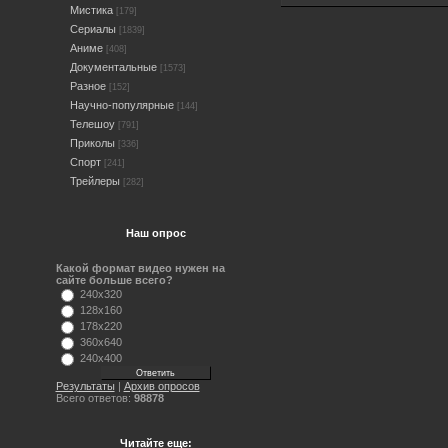
Мистика
[179]
Сериалы
[1839]
Аниме
[408]
Документальные
[1573]
Разное
[152]
Научно-популярные
[144]
Телешоу
[791]
Приколы
[336]
Спорт
[241]
Трейлеры
[282]
Наш опрос
Какой формат видео нужен на
сайте больше всего?
240x320
128x160
178x220
360x640
240x400
Результаты
|
Архив опросов
Всего ответов:
98878
Читайте еще: