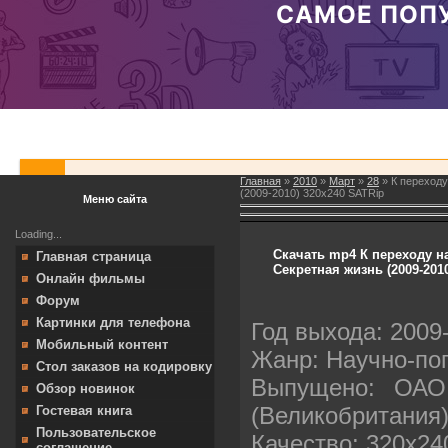
Главная
»
2010
»
Март
»
28
» К переходу
(2009-2010) 320x240 SATRip
Меню сайта
Loading...
Скачать mp4 К переходу н
Главная страница
Секретная жизнь (2009-201
Онлайн фильмы
Форум
Картинки для телефона
Год выхода: 2009
Мобильный контент
Жанр: Научно-п
Стол заказов на кодировку
Выпущено: ОАО
Обзор новинок
(Великобритания
Гостевая книга
Пользовательское
Качество: 320x24
соглашение