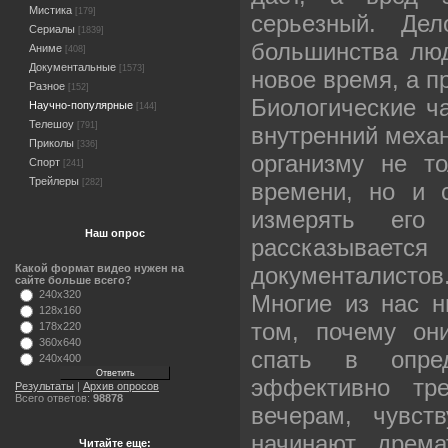
Мистика
[179]
серьeзный. Де
Сериалы
[1839]
большинства люд
Аниме
[408]
Документальные
[1573]
новое время, а п
Разное
[152]
Биологические ч
Научно-популярные
[144]
Телешоу
[791]
внутренний меха
Приколы
[336]
организму не то
Спорт
[241]
Трейлеры
[282]
времени, но и 
измерять его
Наш опрос
рассказываетс
документалистов
Какой формат видео нужен на
сайте больше всего?
240x320
Многие из нас н
128x160
том, почему он
178x220
360x640
спать в опре
240x400
эффективно тр
Результаты
|
Архив опросов
Всего ответов:
98878
вечерам, чувст
начинают дрем
Читайте еще: