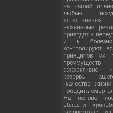
на нашей плане
любые "иск
естественных 
вызванные реал
приводят к переу
и к болезни.
контролируют в
принципов их 
преимуществ
эффективно ис
резервы нашег
"качество жизн
победить смерте
На основе пос
области хроно
разработали ид