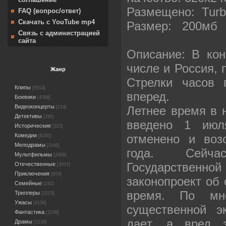
Размещено: Turbo
FAQ (вопрос/ответ)
Скачать с YouTube mp4
Размер: 200мб
Связь с администрацией
сайта
Описание: В кон
числе и Россия, 
Жанр
Стрелки часов 
Клипы
[5614]
вперед.
Боевики
[4398]
Видеоконцерты
Летнее время в 
[124]
Детективы
[290]
введено 1 июл
Исторические
[325]
отменено и воз
Комедии
[6240]
Мелодрамы
[1166]
года. Сейч
Мультфильмы
[2489]
Государств
Отечественные
[2057]
Приключения
[954]
законопроект об 
Семейные
[241]
время. По мне
Триллеры
[3203]
Ужасы
[4136]
существенной э
Фантастика
[2239]
даeт, а вред 
Драмы
[3139]