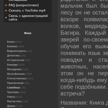
мальчик был бы
FAQ (вопрос/ответ)
Скачать с YouTube mp4
лесу он не остал
Связь с администрацией
вскоре появил
сайта
волков, медвед
Багира. Каждый
Жанр
зверей по-свое
Клипы
[5614]
обучая его выж
Боевики
[4398]
Видеоконцерты
понимать язык зв
[124]
Детективы
[290]
повадки и ст
Исторические
[325]
животных, насе
Комедии
[6240]
Мелодрамы
[1166]
этом он не пер
Мультфильмы
[2489]
когда-нибудь ему
Отечественные
[2057]
Приключения
[954]
себе подобными. 
Семейные
[241]
встреча?
Триллеры
[3203]
Ужасы
[4136]
Названия: Книга
Фантастика
[2239]
Драмы
[3139]