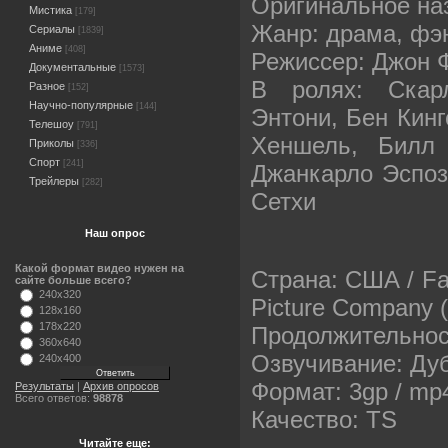
Оригинальное наз
Мистика
[179]
Жанр: драма, фэ
Сериалы
[1839]
Аниме
[408]
Режиссер: Джон 
Документальные
[1573]
В ролях: Скар
Разное
[152]
Научно-популярные
[144]
Энтони, Бен Кинг
Телешоу
[791]
Хеншель, Билл 
Приколы
[336]
Спорт
[241]
Джанкарло Эспоз
Трейлеры
[282]
Сетхи
Наш опрос
Какой формат видео нужен на
Страна: США / Fai
сайте больше всего?
240x320
Picture Company (
128x160
178x220
Продолжительност
360x640
Озвучивание: Ду
240x400
Формат: 3gp / mp
Результаты
|
Архив опросов
Всего ответов:
98878
Качество: TS
Читайте еще: