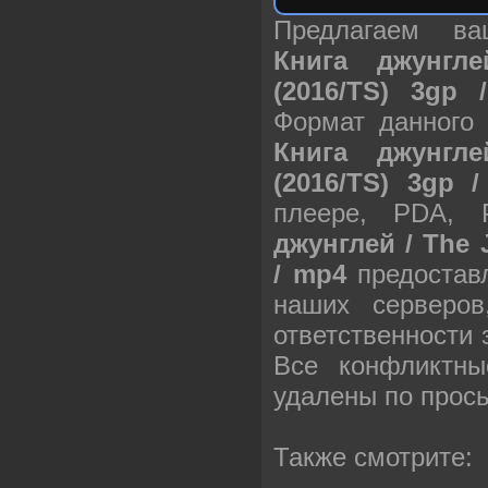
Предлагаем в
Книга джунгл
(2016/TS) 3gp
Формат данного
Книга джунгл
(2016/TS) 3gp 
плеере, PDA,
джунглей / The 
/ mp4
предоставл
наших серверо
ответственности
Все конфликтны
удалены по прос
Также смотрите: