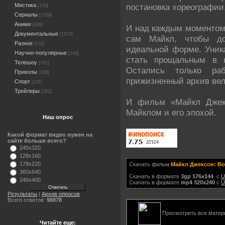
постановка хореографии
Мистика
[179]
Сериалы
[1839]
Аниме
[408]
И над каждым моментом
Документальные
[1573]
сам Майкл, чтобы до
Разное
[152]
идеальной форме. Уник
Научно-популярные
[144]
стать прощальным в к
Телешоу
[791]
Остались только ра
Приколы
[336]
прижизненный архив вел
Спорт
[241]
Трейлеры
[282]
И фильм «Майкл Джек
Майклом и его эпохой.
Наш опрос
Какой формат видео нужен на
сайте больше всего?
240x320
128x160
178x220
Скачать фильм
Майкл Джексон: Вот
360x640
Скачать в формате
3gp 176x144
с
U
240x400
Скачать в формате
mp4 320x240
с
U
Результаты
|
Архив опросов
Всего ответов:
98878
Просмотреть все матер
Читайте еще: