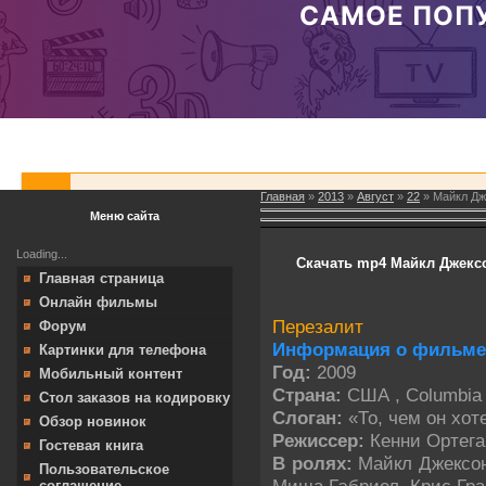
Главная
»
2013
»
Август
»
22
» Майкл Дже
Меню сайта
Loading...
Скачать mp4 Майкл Джексон:
Главная страница
Онлайн фильмы
Перезалит
Форум
Информация о фильме
Картинки для телефона
Год:
2009
Мобильный контент
Cтрана:
США
, Columbia
Стол заказов на кодировку
Слоган:
«То, чем он хот
Обзор новинок
Режиссер:
Кенни Ортега
Гостевая книга
В ролях:
Майкл Джексон,
Пользовательское
Миша Гэбриел, Крис Гра
соглашение