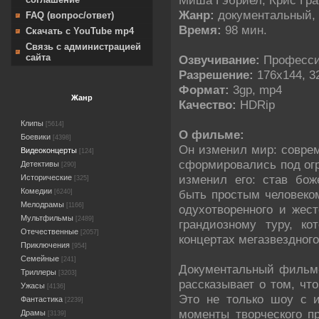
Жанр:
документальный,
FAQ (вопрос/ответ)
Время:
98 мин.
Скачать с YouTube mp4
Связь с администрацией
сайта
Озвучивание:
Професси
Разрешение:
176x144, 3
Формат:
3gp, mp4
Жанр
Качество:
HDRip
Клипы
[5614]
О фильме:
Боевики
[4398]
Он изменил мир: соврем
Видеоконцерты
[124]
сформировались под ог
Детективы
[290]
изменил его: став бо
Исторические
[325]
Комедии
быть простым человеко
[6240]
Мелодрамы
[1166]
одухотворенного и жест
Мультфильмы
[2489]
грандиозному туру, к
Отечественные
[2057]
концертах мегазвездного
Приключения
[954]
Семейные
[241]
Документальный фильм-
Триллеры
[3203]
рассказывает о том, чт
Ужасы
[4136]
Это не только шоу с и
Фантастика
[2239]
моменты творческого пр
Драмы
[3139]