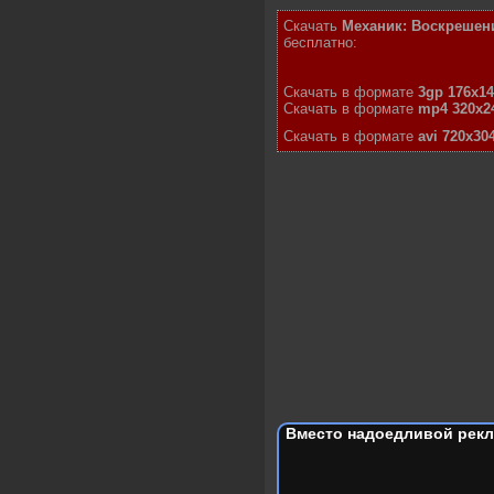
Скачать
Механик: Воскрешение
бесплатно:
Скачать в формате
3gp 176x1
Скачать в формате
mp4 320x2
Скачать в формате
avi
720x30
Вместо надоедливой рекл