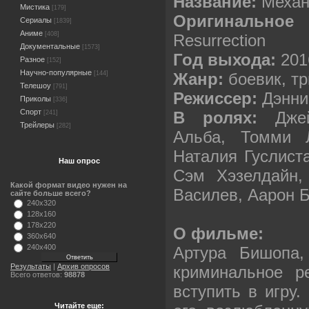
Название:
Механ
Мистика
[179]
Оригинальн
Сериалы
[1839]
Аниме
[408]
Resurrection
Документальные
[1573]
Год выхода:
201
Разное
[152]
Научно-популярные
Жанр:
боевик, т
[144]
Телешоу
[791]
Режиссер:
Дэнни
Приколы
[336]
Спорт
В ролях:
Дже
[241]
Трейлеры
[282]
Альба, Томми 
Наталия Гуслиста
Наш опрос
Сэм Хэзелдайн,
Какой формат видео нужен на
Василев, Аарон
сайте больше всего?
240x320
128x160
178x220
О фильме:
360x640
240x400
Артура Бишопа,
Результаты
|
Архив опросов
криминальное р
Всего ответов:
98878
вступить в игру.
Читайте еще: