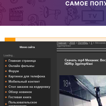
Главная
»
2016
»
Октябрь
»
1
» Механик:
3gp/mp4/avi
Меню сайта
Loading...
Скачать mp4 Механик: Воск
Главная страница
HDRip 3gp/mp4/avi
Онлайн фильмы
Форум
Картинки для телефона
Мобильный контент
Стол заказов на кодировку
Обзор новинок
Гостевая книга
Пользовательское
соглашение