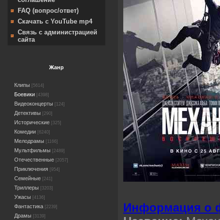
FAQ (вопрос/ответ)
Скачать с YouTube mp4
Связь с администрацией
сайта
Жанр
Клипы
[5614]
Боевики
[4398]
Видеоконцерты
[124]
Детективы
[290]
Исторические
[325]
Комедии
[6240]
Мелодрамы
[1166]
Мультфильмы
[2489]
Отечественные
[2057]
Приключения
[954]
Семейные
[241]
Триллеры
[3203]
Ужасы
[4136]
Информация о 
Фантастика
[2239]
Драмы
[3139]