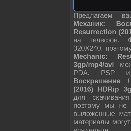
Предлагаем в
Механик: Вос
Resurrection (20
на телефон. 
320X240, поэтом
Mechanic: Res
3gp/mp4/avi
мож
PDA, PSP 
Воскрешение / 
(2016) HDRip 3g
для скачивани
поэтому мы не 
выложенные мат
материалы могут
владельца.