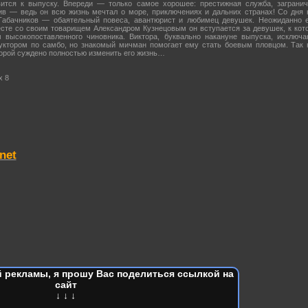
ится к выпуску. Впереди — только самое хорошее: престижная служба, заграни
ив — ведь он всю жизнь мечтал о море, приключениях и дальних странах! Со дня 
Табачников — обаятельный повеса, авантюрист и любимец девушек. Неожиданно е
есте со своим товарищем Александром Кузнецовым он вступается за девушек, к ко
 высокопоставленного чиновника. Виктора, буквально накануне выпуска, исключ
руктором по самбо, но знакомый мичман помогает ему стать боевым пловцом. Так 
торой суждено полностью изменить его жизнь…
x 8
net
 рекламы, я прошу Вас поделиться ссылкой на
сайт
↓ ↓ ↓