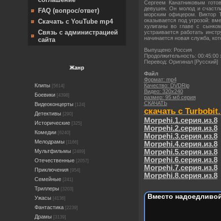
Сергеем Канатниковым готов
девушек. Он молод и счастл
FAQ (вопрос/ответ)
морским офицером. Виктор 
оказывается под угрозой: вм
Скачать с YouTube mp4
хулиганы во главе с сынком
Связь с администрацией
устраивается работать инст
начинается новая служба, ко
сайта
Выпущено: Россия
Продолжительность: 00:45:00 
Перевод: Оригинал [Pусский]
Жанр
Файл
Формат: mp4
Качество: DVDRip
Клипы
[5614]
Видео: 320х240
Боевики
[4398]
размер: 95 мб серия
СКАЧАТЬ
Видеоконцерты
[124]
скачать с Turbobit.
Детективы
[290]
Morpehi.1.серия.из.8
Исторические
[325]
Morpehi.2.серия.из.8
Комедии
[6240]
Morpehi.3.серия.из.8
Мелодрамы
[1166]
Morpehi.4.серия.из.8
Morpehi.5.серия.из.8
Мультфильмы
[2489]
Morpehi.6.серия.из.8
Отечественные
[2057]
Morpehi.7.серия.из.8
Приключения
[954]
Morpehi.8.серия.из.8
Семейные
[241]
Триллеры
[3203]
Вместо надоедливой
Ужасы
[4136]
Фантастика
[2239]
Драмы
[3139]