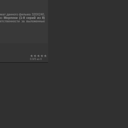
мат данного фильма 320X240,
ино
Морпехи (1-8 серий из 8)
етственности за выложенные
0.0
/
5
из
0