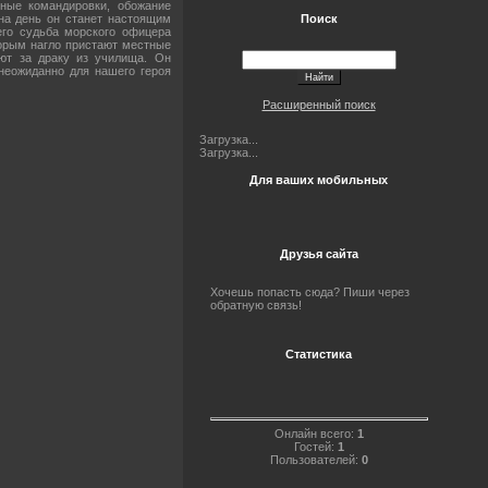
чные командировки, обожание
на день он станет настоящим
Поиск
го судьба морского офицера
торым нагло пристают местные
ают за драку из училища. Он
неожиданно для нашего героя
Расширенный поиск
Загрузка...
Загрузка...
Для ваших мобильных
Друзья сайта
Хочешь попасть сюда? Пиши через
обратную связь!
Статистика
Онлайн всего:
1
Гостей:
1
Пользователей:
0