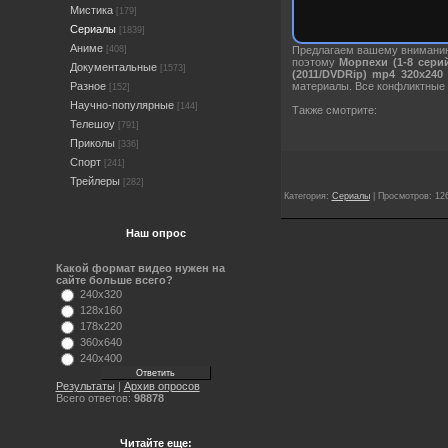
Мистика
[179]
Сериалы
[1839]
Аниме
Предлагаем вашему вниман
[408]
поэтому
Морпехи (1-8 серий
Документальные
[1573]
(2011/DVDRip) mp4 320х240
материалы. Все конфликтные 
Разное
[152]
Научно-популярные
[144]
Также смотрите:
Телешоу
[791]
Приколы
[336]
Спорт
[241]
Трейлеры
[282]
Категория:
Сериалы
| Просмотров: 12
Наш опрос
Какой формат видео нужен на
сайте больше всего?
240x320
128x160
178x220
360x640
240x400
Результаты
|
Архив опросов
Всего ответов:
98878
Читайте еще: