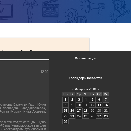
Форма входа
12:29
Календарь новостей
«
Февраль 2016
»
Пн
Вт
Ср
Чт
Пт
Сб
Вс
1
2
3
4
5
6
7
роумова, Валентин Гафт, Юлия
8
9
10
11
12
13
14
в, Леонардас Победоносцевас,
15
16
17
18
19
20
21
 Роман Курцын, Илья Андреев,
22
23
24
25
26
27
28
29
облести ходят легенды. Одно
975 год. Черноморское высшее
ми Александром Кузнецовым и