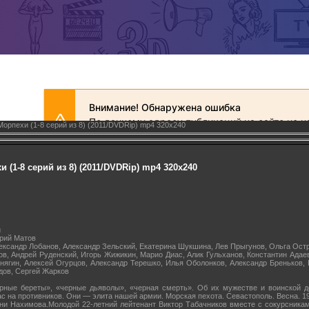
орпехи (1-8 серий из 8) (2011/DVDRip) mp4 320х240
 (1-8 серий из 8) (2011/DVDRip) mp4 320х240
й
рий Матов
лександр Лобанов, Александр Зельский, Екатерина Шукшина, Лев Прыгунов, Ольга Ост
в, Андрей Руденский, Игорь Жижикин, Марио Диас, Алик Гульханов, Константин Адае
нягин, Алексей Огурцов, Александр Терешко, Илья Оболонков, Александр Бреньков,
дов, Сергей Жарков
ные береты», «черные дьяволы», «черная смерть». Об их мужестве и воинской д
ас на противников. Они — элита нашей армии. Морская пехота. Севастополь. Весна. 1
ни Нахимова.Молодой 22-летний лейтенант Виктор Табачников вместе с сокурсника