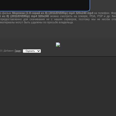
ию фильм
Морпехи (1-8 серий из 8) (2011/DVDRip) mp4 320х240 mp4
на телефон. Фор
 из 8) (2011/DVDRip) mp4 320х240
можно смотреть на плеере, PDA, PSP и др. К
предоставленно для скачивания не с наших серверов, поэтому мы не несём отв
материалы могут быть удалены по просьбе владельца.
63 | Добавил:
Гарик
|