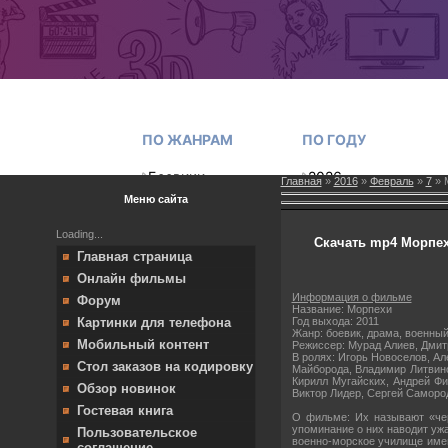
Главная
»
2016
»
Февраль
»
7
» М
Меню сайта
Loading...
Скачать mp4 Морпехи
Главная страница
Онлайн фильмы
Информация о фильме
Форум
Название: Морпехи
Год выхода: 2011
Картинки для телефона
Жанр: боевик, драма, военны
Мобильный контент
Режиссер: Мурад Алиев, Дмит
В ролях: Игорь Новоселов, А
Стол заказов на кодировку
Майборода, Владимир Литвино
Кирилл Мугайских, Андрей Фи
Обзор новинок
Виктор Лидер, Сергей Саморо
Гостевая книга
О фильме: Их называют «чер
упоминание о них наводит уж
Пользовательское
военно-морское училище име
соглашение