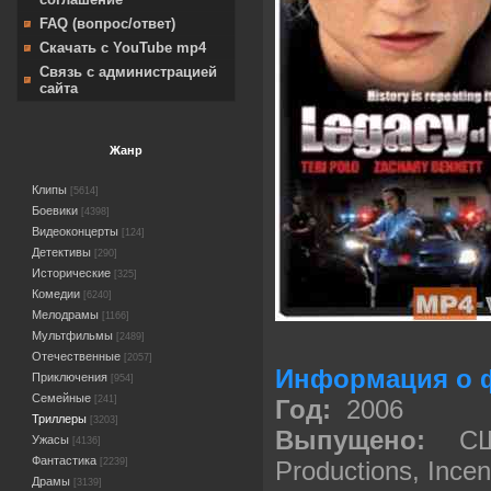
FAQ (вопрос/ответ)
Скачать с YouTube mp4
Связь с администрацией
сайта
Жанр
Клипы
[5614]
Боевики
[4398]
Видеоконцерты
[124]
Детективы
[290]
Исторические
[325]
Комедии
[6240]
Мелодрамы
[1166]
Мультфильмы
[2489]
Отечественные
[2057]
Информация о 
Приключения
[954]
Семейные
[241]
Год:
2006
Триллеры
[3203]
Выпущено:
США,
Ужасы
[4136]
Фантастика
Productions, Ince
[2239]
Драмы
[3139]