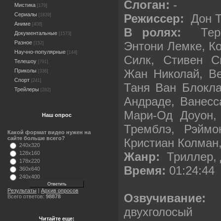
Слоган:
-
Мистика
[179]
Сериалы
Режиссер:
Дон Т
[1839]
Аниме
[408]
В ролях:
Тери 
Документальные
[1573]
Энтони Лемке, Ко
Разное
[152]
Научно-популярные
[144]
Силк, Стивен С
Телешоу
[791]
Жан Николай, Ве
Приколы
[336]
Спорт
[241]
Таня Ван Блокла
Трейлеры
[282]
Андраде, Ванесс
Мари-Од Доуон,
Наш опрос
Тремблэ, Рэймо
Какой формат видео нужен на
сайте больше всего?
Кристиан Колман
240x320
Жанр:
Триллер, 
128x160
178x220
Время:
01:24:44
360x640
240x400
Результаты
|
Архив опросов
Озвучивание:
П
Всего ответов:
98878
двухголосый
Читайте еще: