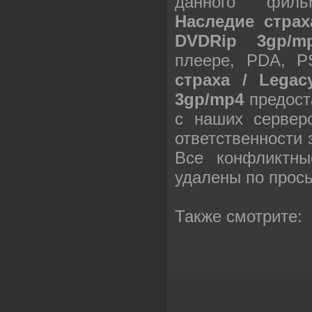
данного филь
Наследие страха
DVDRip 3gp/m
плеере, PDA, 
страха / Legac
3gp/mp4
предост
с наших сервер
ответственности
Все конфликтны
удалены по прос
Также смотрите: