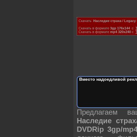
Скачать
Наследие страха / Legacy o
Скачать в формате
3gp 176x144
с
T
Скачать в формате
mp4 320x240
с
T
Вместо надоедливой рекл
Предлагаем в
Наследие страха
DVDRip 3gp/mp