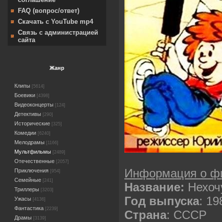
FAQ (вопрос/ответ)
Скачать с YouTube mp4
Связь с администрацией
сайта
Жанр
Клипы
[5614]
Боевики
[4398]
Видеоконцерты
[124]
Детективы
[290]
Исторические
[325]
Комедии
[6240]
Мелодрамы
[1166]
Мультфильмы
[2489]
Отечественные
[2057]
Информация о ф
Приключения
[954]
Семейные
[241]
Название:
Нехоч
Триллеры
[3203]
Год выпуска
: 19
Ужасы
[4136]
Фантастика
[2239]
Страна
: СССР
Драмы
[3139]