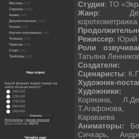
Студия
: ТО «Экр
Мистика
[179]
Сериалы
[1839]
Жанр
: Детс
Аниме
[408]
короткометражка
Документальные
[1573]
Разное
[152]
Продолжительн
Научно-популярные
[144]
Режиссер
: Юрий
Телешоу
[791]
Приколы
[336]
Роли озвучива
Спорт
[241]
Татьяна Леннико
Трейлеры
[282]
Создатели:
Сценаристы
: К.
Наш опрос
Художник-пост
Какой формат видео нужен на
сайте больше всего?
Художники:
И.Ж
240x320
128x160
Корякина, Л.Д
178x220
Т.Агафонова, 
360x640
240x400
Караваева
Результаты
|
Архив опросов
Аниматоры:
Бо
Всего ответов:
98878
Сичкарь, Андр
Читайте еще: