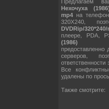
Предлагаем в
Нехочуха (1986
mp4
на телефон
320X240, по
DVDRip/320*240/
плеере, PDA, 
(1986) DVDR
предоставленно 
серверов, п
ответственности
Все конфликтны
удалены по прос
Также смотрите: