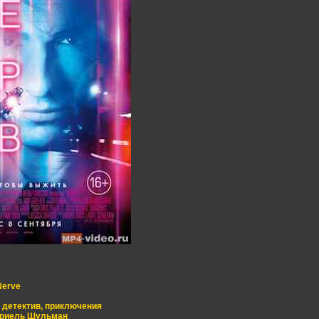
Nerve
 детектив, приключения
Эриель Шульман