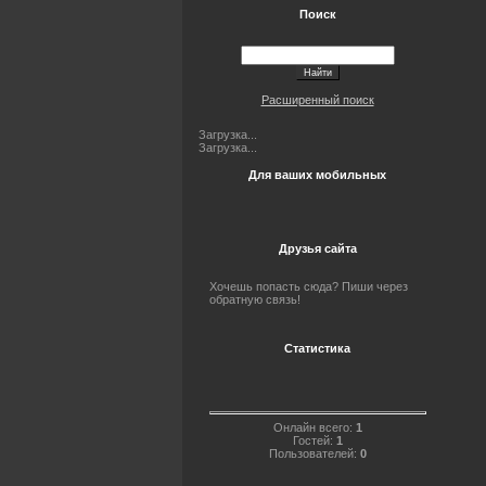
Поиск
Расширенный поиск
Загрузка...
Загрузка...
Для ваших мобильных
Друзья сайта
Хочешь попасть сюда? Пиши через
обратную связь!
Статистика
Онлайн всего:
1
Гостей:
1
Пользователей:
0