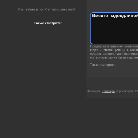
This feature is for Premium users only!
Вместо надоедливой
Также смотрите:
Предлагаем вашему внима
Нерв / Nerve (2016) CAMRi
предоставленно для скачива
материалы могут быть удален
Также смотрите:
Категория:
Триллеры
| Просмотров: 13