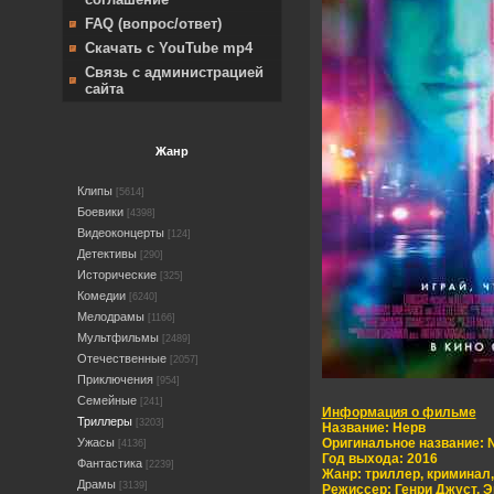
FAQ (вопрос/ответ)
Скачать с YouTube mp4
Связь с администрацией
сайта
Жанр
Клипы
[5614]
Боевики
[4398]
Видеоконцерты
[124]
Детективы
[290]
Исторические
[325]
Комедии
[6240]
Мелодрамы
[1166]
Мультфильмы
[2489]
Отечественные
[2057]
Приключения
[954]
Семейные
[241]
Информация о фильме
Триллеры
[3203]
Название:
Нерв
Ужасы
Оригинальное название:
[4136]
Год выхода:
2016
Фантастика
[2239]
Жанр:
триллер, криминал,
Драмы
[3139]
Режиссер:
Генри Джуст, 