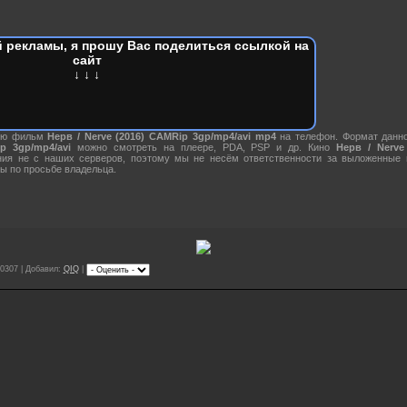
 рекламы, я прошу Вас поделиться ссылкой на
сайт
↓ ↓ ↓
нию фильм
Нерв / Nerve (2016) CAMRip 3gp/mp4/avi mp4
на телефон. Формат данн
p 3gp/mp4/avi
можно смотреть на плеере, PDA, PSP и др. Кино
Нерв / Nerve
ния не с наших серверов, поэтому мы не несём ответственности за выложенные
ы по просьбе владельца.
0307 | Добавил:
QIQ
|