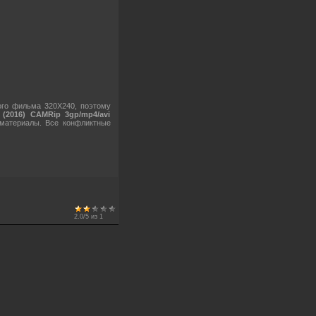
ого фильма 320X240, поэтому
 (2016) CAMRip 3gp/mp4/avi
 материалы. Все конфликтные
2.0
/
5
из
1