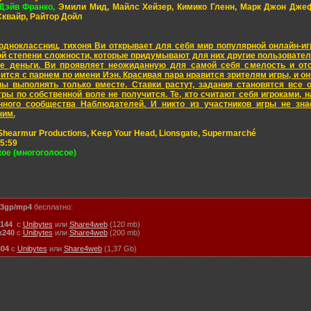
Дэйв Франко,
Эмили Мид, Майлс Хейзер, Кимико Гленн, Марк Джон Дже
Сквайр, Райтор Дойл
дноклассниц, тихоня Ви открывает для себя мир популярной онлайн-иг
й степени сложности, которые придумывают для них другие пользователи
е деньги. Ви проявляет неожиданную для самой себя смелость и отс
ится с парнем по имени Иэн. Красивая пара нравится зрителям игры, и о
ы выполнять только вместе. Ставки растут, задания становятся все о
гры по собственной воле не получится. Те, кто считают себя игроками,
нного сообщества Наблюдателей. И никто из участников игры не знае
ним.
 Shearmur Productions, Keep Your Head, Lionsgate, Supermarché
5:59
ое (многоголосое)
3gp/mp4
бесплатно:
144
с
Unibytes
или
Share4web
(120 mb)
x240
с
Unibytes
или
Share4web
(200 mb)
304
с
Unibytes
или
Share4web
(1,37 Gb)