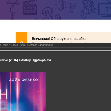
 Нерв / Nerve (2016) CAMRip 3gp/mp4/avi
Nerve (2016) CAMRip 3gp/mp4/avi