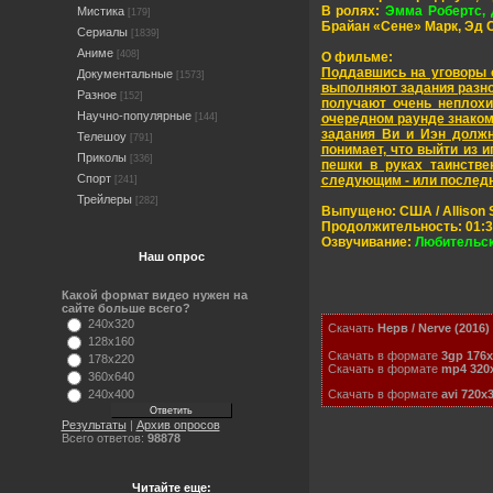
В ролях:
Эмма Робертс, 
Мистика
[179]
Брайан «Сене» Марк, Эд 
Сериалы
[1839]
Аниме
[408]
О фильме:
Поддавшись на уговоры о
Документальные
[1573]
выполняют задания разно
Разное
[152]
получают очень неплохи
Научно-популярные
[144]
очередном раунде знаком
задания Ви и Иэн должн
Телешоу
[791]
понимает, что выйти из и
Приколы
[336]
пешки в руках таинстве
Спорт
следующим - или послед
[241]
Трейлеры
[282]
Выпущено:
США / Allison
Продолжительность:
01:3
Озвучивание:
Любительск
Наш опрос
Какой формат видео нужен на
сайте больше всего?
240x320
Скачать
Нерв / Nerve
(2016)
128x160
Скачать в формате
3gp 176x
178x220
Скачать в формате
mp4 320
360x640
Скачать в формате
avi
720x
240x400
Результаты
|
Архив опросов
Всего ответов:
98878
Читайте еще: