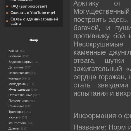
Арктику от к
FAQ (вопрос/ответ)
Могущественный 
Скачать с YouTube mp4
построить здесь,
Связь с администрацией
сайта
богачей, и пуш
противнику бой 
Жанр
Несокрушимые
каменные джунгл
Клипы
[5614]
Боевики
[4398]
отвага, шутк
Видеоконцерты
[124]
зажигательный 
Детективы
[290]
Исторические
[325]
сердца горожан, 
Комедии
[6240]
стать звёздам
Мелодрамы
[1166]
Мультфильмы
[2489]
испытания и вихр
Отечественные
[2057]
Приключения
[954]
Семейные
[241]
Триллеры
[3203]
Информация о ф
Ужасы
[4136]
Фантастика
[2239]
Название: Норм 
Драмы
[3139]