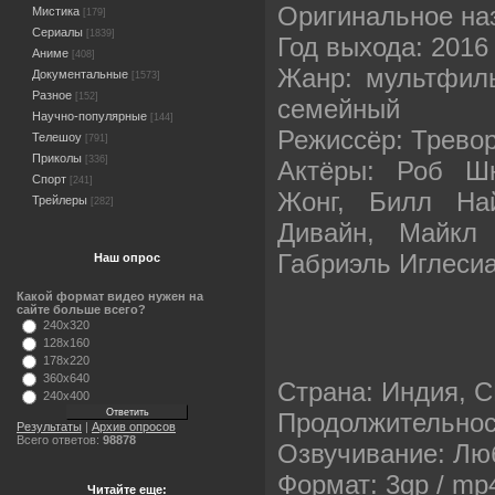
Оригинальное наз
Мистика
[179]
Сериалы
[1839]
Год выхода: 2016
Аниме
[408]
Жанр: мультфиль
Документальные
[1573]
Разное
[152]
семейный
Научно-популярные
[144]
Режиссёр: Трево
Телешоу
[791]
Приколы
[336]
Актёры: Роб Шн
Спорт
[241]
Жонг, Билл На
Трейлеры
[282]
Дивайн, Майкл 
Габриэль Иглеси
Наш опрос
Какой формат видео нужен на
сайте больше всего?
240x320
128x160
178x220
360x640
Страна: Индия, 
240x400
Продолжительност
Результаты
|
Архив опросов
Всего ответов:
98878
Озвучивание: Люб
Формат: 3gp / mp
Читайте еще: