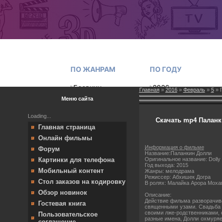
Главная
»
2016
»
Февраль
»
5
» 
Меню сайта
Loading...
Скачать mp4 Паланки
Главная страница
Онлайн фильмы
Информация о фильме
Форум
Название:Паланкин Долли
Оригинальное название: Dolly K
Картинки для телефона
Год выхода: 2015
Мобильный контент
Жанры: мелодрама
Режиссер: Абхишек Догра
Стол заказов на кодировку
В ролях: Малайка Арора Мох
Обзор новинок
Описание:
Действие фильма разворачива
Гостевая книга
священными узами. Свадьба 
своими лже-родственниками, о
Пользовательское
разные имена, Долли охмуряе
соглашение