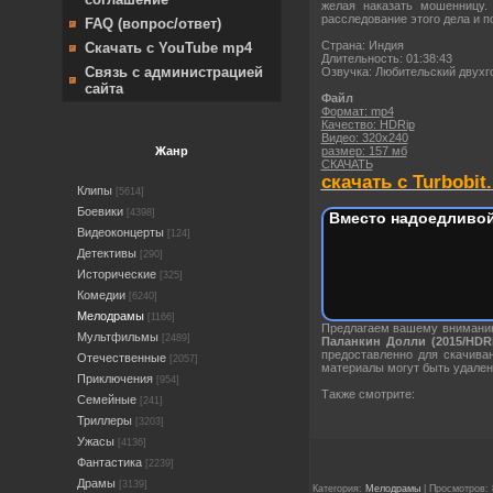
желая наказать мошенницу.
расследование этого дела и 
FAQ (вопрос/ответ)
Страна: Индия
Скачать с YouTube mp4
Длительность: 01:38:43
Связь с администрацией
Озвучка: Любительский двухг
сайта
Файл
Формат: mp4
Качество: HDRip
Видео: 320х240
размер: 157 мб
Жанр
СКАЧАТЬ
скачать с Turbobit.
Клипы
[5614]
Боевики
[4398]
Вместо надоедливой
Видеоконцерты
[124]
Детективы
[290]
Исторические
[325]
Комедии
[6240]
Мелодрамы
[1166]
Предлагаем вашему вниман
Мультфильмы
[2489]
Паланкин Долли (2015/HDRi
предоставленно для скачива
Отечественные
[2057]
материалы могут быть удален
Приключения
[954]
Также смотрите:
Семейные
[241]
Триллеры
[3203]
Ужасы
[4136]
Фантастика
[2239]
Драмы
[3139]
Категория:
Мелодрамы
| Просмотров: 