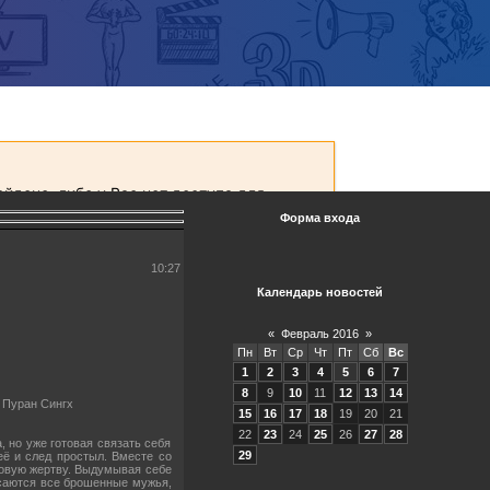
Форма входа
10:27
Календарь новостей
«
Февраль 2016
»
Пн
Вт
Ср
Чт
Пт
Сб
Вс
1
2
3
4
5
6
7
8
9
10
11
12
13
14
 Пуран Сингх
15
16
17
18
19
20
21
22
23
24
25
26
27
28
 но уже готовая связать себя
29
ё и след простыл. Вместе со
 новую жертву. Выдумывая себе
осаются все брошенные мужья,