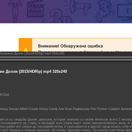
Паланкин Долли (2015/HDRip) mp4 320х240
н Долли (2015/HDRip) mp4 320х240
i Doli
аммед Зишан Айюб Сонам Капур Саиф Али Кхан Раджкумар Рао Пулкит Самрат Арчана
ется со свадьбы Долли, девушки, которая знакома со своим женихом всего 2 месяца,
отыгрывается на славу, и молодой муж утром ищет свою новоиспечённую жену. А е
на грабит его семью до последней нитки, и сматывается в другой город искать себе
т всё больше и больше женихов. Но всему приходит конец. На поиски горе-жены бр