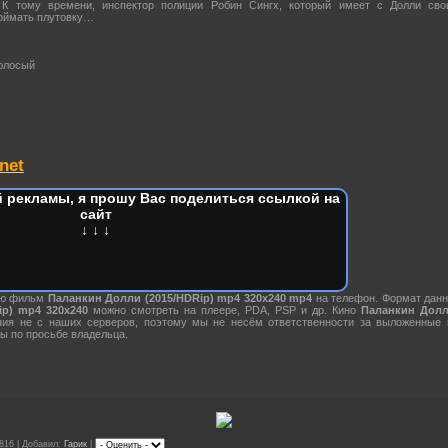
 К тому времени, инспектор полиции Робин Сингх, который имеет с Долли сво
поймать плутовку…
олосый
net
 рекламы, я прошу Вас поделиться ссылкой на
сайт
↓ ↓ ↓
ию фильм
Паланкин Долли (2015/HDRip) mp4 320х240 mp4
на телефон. Формат данн
p) mp4 320х240
можно смотреть на плеере, PDA, PSP и др. Кино
Паланкин Долл
ния не с наших серверов, поэтому мы не несём ответственности за выложенные
ы по просьбе владельца.
816 | Добавил:
Гарик
|