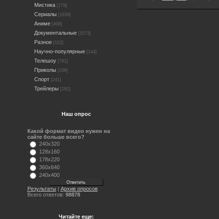
Мистика
[179]
Сериалы
[1839]
Аниме
[408]
Документальные
[1573]
Разное
[152]
Научно-популярные
[144]
Телешоу
[791]
Приколы
[336]
Спорт
[241]
Трейлеры
[282]
Наш опрос
Какой формат видео нужен на
сайте больше всего?
240x320
128x160
178x220
360x640
240x400
Результаты
|
Архив опросов
Всего ответов:
98878
Читайте еще: