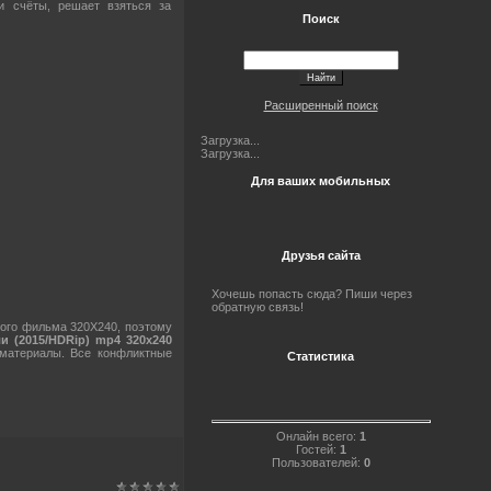
и счёты, решает взяться за
Поиск
Расширенный поиск
Загрузка...
Загрузка...
Для ваших мобильных
Друзья сайта
Хочешь попасть сюда? Пиши через
обратную связь!
ого фильма 320X240, поэтому
и (2015/HDRip) mp4 320х240
 материалы. Все конфликтные
Статистика
Онлайн всего:
1
Гостей:
1
Пользователей:
0