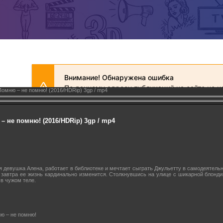
омню – не помню! (2016/HDRip) 3gp / mp4
 не помню! (2016/HDRip) 3gp / mp4
я девушка Алена, работает в библиотеке и мечтает сыграть Джульетту в самодеятельн
о завтра ее жизнь кардинально изменится. Столкнувшись на улице с шикарной блонди
в чужом теле.
ю – не помню!