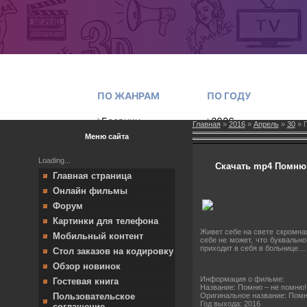
Главная
»
2016
»
Апрель
»
30
» П
Меню сайта
Loading...
Скачать mp4 Помню –
Главная страница
Онлайн фильмы
Форум
Картинки для телефона
Живет себе на свете скромна
Мобильный контент
себе не может, что буквальн
приходит в себя в больнице… 
Стол заказов на кодировку
Обзор новинок
Информация о фильме:
Гостевая книга
Название: Помню – не помню!
Оригинальное название: Помн
Пользовательское
Год выхода: 2016
соглашение