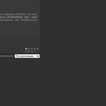
ого фильма 320X240, поэтому
ню! (2016/HDRip) 3gp / mp4
 материалы. Все конфликтные
1.0
/
5
из
1
ментариев: