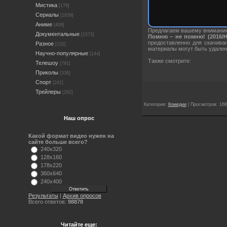
Мистика
[179]
Сериалы
[1839]
Аниме
[408]
Предлагаем вашему вниман
Документальные
[1573]
Помню – не помню! (2016/H
предоставленно для скачива
Разное
[152]
материалы могут быть удален
Научно-популярные
[144]
Также смотрите:
Телешоу
[791]
Приколы
[336]
Спорт
[241]
Трейлеры
[282]
Категория:
Комедии
| Просмотров: 168
Наш опрос
Какой формат видео нужен на
сайте больше всего?
240x320
128x160
178x220
360x640
240x400
Результаты
|
Архив опросов
Всего ответов:
98878
Читайте еще: