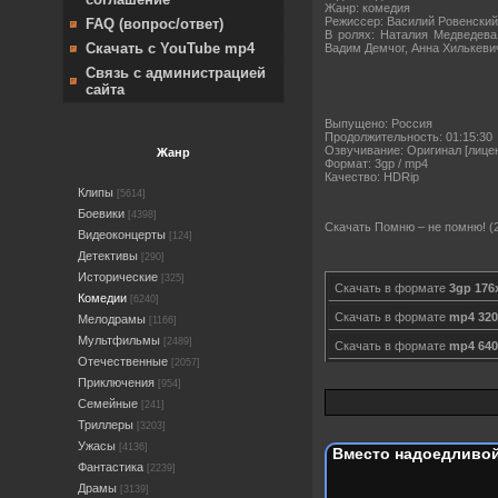
Жанр: комедия
Режиссер: Василий Ровенский
FAQ (вопрос/ответ)
В ролях: Наталия Медведева
Скачать с YouTube mp4
Вадим Демчог, Анна Хилькеви
Связь с администрацией
сайта
Выпущено: Россия
Продолжительность: 01:15:30
Озвучивание: Оригинал [лице
Жанр
Формат: 3gp / mp4
Качество: HDRip
Клипы
[5614]
Боевики
[4398]
Скачать Помню – не помню! (2
Видеоконцерты
[124]
Детективы
[290]
Исторические
[325]
Скачать в формате
3gp 176
Комедии
[6240]
Скачать в формате
mp4 320
Мелодрамы
[1166]
Мультфильмы
[2489]
Скачать в формате
mp4 640
Отечественные
[2057]
Приключения
[954]
Семейные
[241]
Триллеры
[3203]
Ужасы
[4136]
Вместо надоедливой
Фантастика
[2239]
Драмы
[3139]