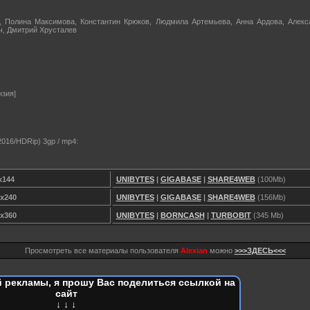
, Полина Максимова, Константин Крюков, Людмила Артемьева, Анна Ардова, Алекс
ч, Дмитрий Хрусталев
нзия]
016/HDRip) 3gp / mp4:
x144
UNIBYTES
|
GIGABASE
|
SHARE4WEB
(100Мb)
x240
UNIBYTES
|
GIGABASE
|
SHARE4WEB
(156Мb)
x360
UNIBYTES
|
BORNCASH
|
TURBOBIT
(345 Мb)
Просмотреть все материалы пользователя
Alexian
можно
>>>ЗДЕСЬ<<<
 рекламы, я прошу Вас поделиться ссылкой на
сайт
↓ ↓ ↓