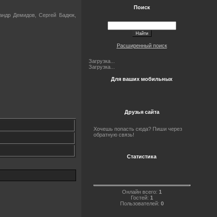
Поиск
андр Демидов, Сергей Бадюк,
Расширенный поиск
Загрузка...
Загрузка...
Для ваших мобильных
Друзья сайта
Хочешь попасть сюда? Пиши через
обратную связь!
Статистика
Онлайн всего:
1
Гостей:
1
Пользователей:
0