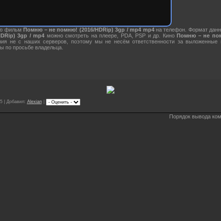
ию фильм
Помню – не помню! (2016/HDRip) 3gp / mp4 mp4
на телефон. Формат данн
DRip) 3gp / mp4
можно смотреть на плеере, PDA, PSP и др. Кино
Помню – не пом
ния не с наших серверов, поэтому мы не несём ответственности за выложенные
ы по просьбе владельца.
5 | Добавил:
Alexian
|
Порядок вывода ком