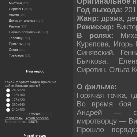
Оригинальное н
Мистика
[179]
Год выхода:
201
Сериалы
[1839]
Аниме
[408]
Жанр:
драма, де
Документальные
[1573]
Режиссер:
Викто
Разное
[152]
Научно-популярные
[144]
В ролях:
Мих
Телешоу
[791]
Курепова, Игорь 
Приколы
[336]
Спорт
Синявский, Ген
[241]
Трейлеры
[282]
Бычкова, Елен
Сиротин, Ольга К
Наш опрос
Какой формат видео нужен на
О фильме:
сайте больше всего?
240x320
Горячая точка, г
128x160
178x220
Во время боя 
360x640
240x400
Андрей — сп
Результаты
|
Архив опросов
миротворцу — Ви
Всего ответов:
98878
Прошло порядк
Читайте еще: