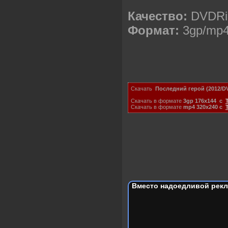
Качество:
DVDRi
Формат:
3gp/mp
Скачать
Последний герой (2012/D
Скачать в формате
3gp 176x144
с
Скачать в формате
mp4 320x240 с
Вместо надоедливой рекл