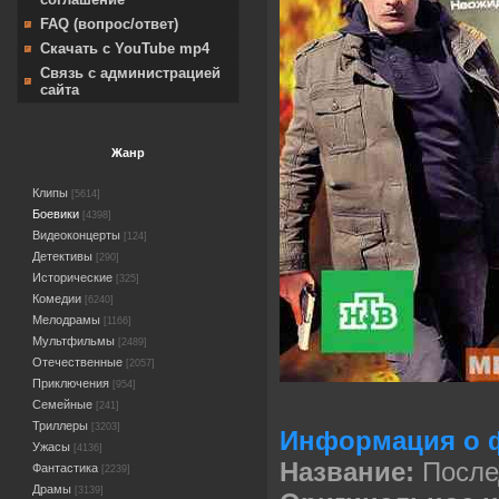
FAQ (вопрос/ответ)
Скачать с YouTube mp4
Связь с администрацией
сайта
Жанр
Клипы
[5614]
Боевики
[4398]
Видеоконцерты
[124]
Детективы
[290]
Исторические
[325]
Комедии
[6240]
Мелодрамы
[1166]
Мультфильмы
[2489]
Отечественные
[2057]
Приключения
[954]
Семейные
[241]
Триллеры
[3203]
Информация о 
Ужасы
[4136]
Название:
После
Фантастика
[2239]
Драмы
[3139]