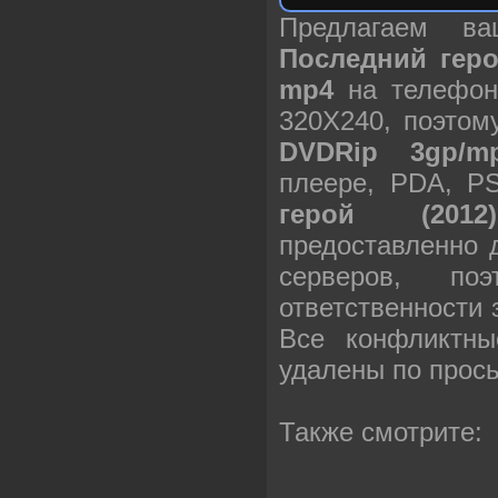
Предлагаем в
Последний геро
mp4
на телефон
320X240, поэто
DVDRip 3gp/m
плеере, PDA, P
герой (201
предоставленно 
серверов, п
ответственности
Все конфликтны
удалены по прос
Также смотрите: