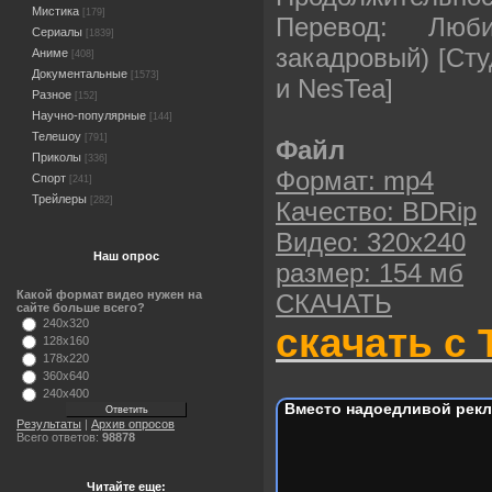
Мистика
[179]
Перевод: Любит
Сериалы
[1839]
закадровый) [Сту
Аниме
[408]
Документальные
[1573]
и NesTea]
Разное
[152]
Научно-популярные
[144]
Телешоу
[791]
Файл
Приколы
[336]
Формат: mp4
Спорт
[241]
Трейлеры
[282]
Качество: BDRip
Видео: 320х240
Наш опрос
размер: 154 мб
Какой формат видео нужен на
СКАЧАТЬ
сайте больше всего?
240x320
скачать с 
128x160
178x220
360x640
240x400
Вместо надоедливой рекл
Результаты
|
Архив опросов
Всего ответов:
98878
Читайте еще: