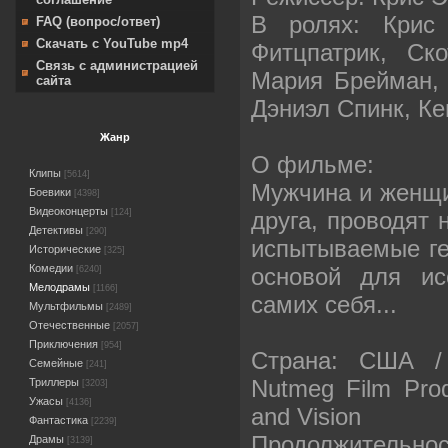
В ролях: Крис
FAQ (вопрос/ответ)
Скачать с YouTube mp4
Фитцпатрик, Ск
Связь с администрацией
Мария Брейман, 
сайта
Дэниэл Спинк, Ке
Жанр
О фильме:
Клипы
[5614]
Мужчина и женщи
Боевики
[4398]
Видеоконцерты
друга, проводят 
[124]
Детективы
[290]
испытываемые ге
Исторические
[325]
Комедии
основой для ис
[6240]
Мелодрамы
[1166]
самих себя...
Мультфильмы
[2489]
Отечественные
[2057]
Приключения
[954]
Страна: США / 
Семейные
[241]
Nutmeg Film Prod
Триллеры
[3203]
Ужасы
[4136]
and Vision
Фантастика
[2239]
Продолжительност
Драмы
[3139]