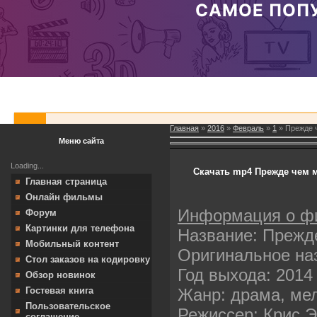
Главная
»
2016
»
Февраль
»
1
» Прежде 
Меню сайта
Loading...
Скачать mp4 Прежде чем м
Главная страница
Онлайн фильмы
Информация о ф
Форум
Картинки для телефона
Название: Прежд
Мобильный контент
Оригинальное на
Стол заказов на кодировку
Год выхода: 2014
Обзор новинок
Жанр: драма, ме
Гостевая книга
Пользовательское
Режиссер: Крис 
соглашение