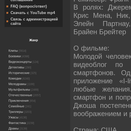
В ролях: Джере
FAQ (вопрос/ответ)
Скачать с YouTube mp4
Крис Мена, Ник,
Связь с администрацией
Элейн Партнау
сайта
Брайен Брейтер
Жанр
О фильме:
Клипы
[5614]
Молодой челове
Боевики
[4398]
Видеоконцерты
видеоблог по 
[124]
Детективы
[290]
смартфонов. Од
Исторические
[325]
Комедии
приложение «I-l
[6240]
Мелодрамы
[1166]
любые желания
Мультфильмы
[2489]
смартфон и попро
Отечественные
[2057]
Приключения
[954]
Джоша постепен
Семейные
[241]
воображением и 
Триллеры
[3203]
Ужасы
[4136]
Фантастика
[2239]
Страна: США
Драмы
[3139]