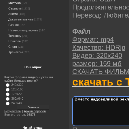
Мистика
[179]
Продолжительнос
Сериалы
[1839]
Перевод: Любите
Аниме
[408]
Документальные
[1573]
Разное
[152]
Файл
Научно-популярные
[144]
Телешоу
[791]
Формат: mp4
Приколы
[336]
Качество: HDRip
Спорт
[241]
Трейлеры
[282]
Видео: 320х240
размер: 159 мб
Наш опрос
СКАЧАТЬ ФИЛЬ
Какой формат видео нужен на
скачать с 
сайте больше всего?
240x320
128x160
178x220
Вместо надоедливой рекл
360x640
240x400
Результаты
|
Архив опросов
Всего ответов:
98878
Читайте еще: