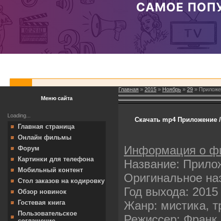
Главная
»
2015
»
Ноябрь
»
29
» Приложен
Меню сайта
Loading...
Скачать mp4 Приложение / 
Главная страница
Онлайн фильмы
Информация о ф
Форум
Картинки для телефона
Название: Прило
Мобильный контент
Оригинальное наз
Стол заказов на кодировку
Год выхода: 2015
Обзор новинок
Жанр: мистика, 
Гостевая книга
Пользовательское
Режиссер: Франк 
соглашение