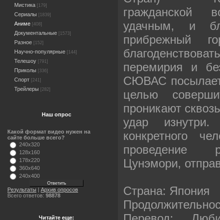
Мистика
[179]
гражданской 
Сериалы
[1839]
удачным, и бл
Аниме
[408]
Документальные
[1573]
прибрежный г
Разное
[152]
благоденствоват
Научно-популярные
[144]
Телешоу
[791]
перемирия и бе
Приколы
[336]
СЮВАС посылает 
Спорт
[241]
Трейлеры
[282]
целью соверши
проникают сквозь
Наш опрос
удар изнутри.
Какой формат видео нужен на
конкретного че
сайте больше всего?
240x320
проведение р
128x160
Цунэмори, отпра
178x220
360x640
240x400
Страна: Япония
Результаты
|
Архив опросов
Всего ответов:
98878
Продолжительност
Перевод: Любит
Читайте еще: