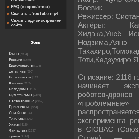
Боевик
FAQ (вопрос/ответ)
Скачать с YouTube mp4
Режиссер: Сиота
Связь с администрацией
Актёры: Кан
сайта
Хидака,Унсё Ис
Нодзима,Ая
Жанр
Такахиро,То
Клипы
[5614]
Тоти,Кадзухиро 
Боевики
[4398]
Видеоконцерты
[124]
Детективы
[290]
Описание: 2116 г
Исторические
[325]
Комедии
начинает эксп
[6240]
Мелодрамы
[1166]
роботов-дроно
Мультфильмы
[2489]
«проблемные
Отечественные
[2057]
Приключения
[954]
распространяется
Семейные
[241]
эксперимента ре
Триллеры
[3203]
Ужасы
[4136]
в СЮВАС (Союз 
Фантастика
[2239]
Стран) — гос
Драмы
[3139]