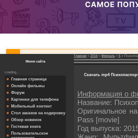
Главная
»
2016
»
Февраль
»
6
» Психопа
Меню сайта
Loading...
Скачать mp4 Психопаспорт
Главная страница
Онлайн фильмы
Информация о ф
Форум
Картинки для телефона
Название: Психо
Мобильный контент
Оригинальное наз
Стол заказов на кодировку
Pass [movie]
Обзор новинок
Год выпуска: 201
Гостевая книга
Пользовательское
Жанр: Мультфил
соглашение