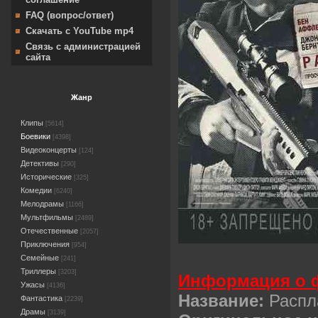
FAQ (вопрос/ответ)
Скачать с YouTube mp4
Связь с администрацией
сайта
Жанр
Клипы
[5614]
Боевики
[4398]
Видеоконцерты
[124]
Детективы
[290]
Исторические
[325]
Комедии
[6240]
Мелодрамы
[1166]
Мультфильмы
[2489]
Отечественные
[2057]
Приключения
[954]
Семейные
[241]
Триллеры
[3203]
Информация о 
Ужасы
[4136]
Название:
Распл
Фантастика
[2239]
Драмы
[3139]