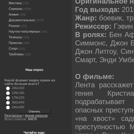
Оригинальное н
Мистика
[179]
Год выхода:
201
Сериалы
[1839]
Аниме
[408]
Жанр:
боевик, т
Документальные
[1573]
Режиссер:
Гэвин
Разное
[152]
Научно-популярные
[144]
В ролях:
Бен Аф
Телешоу
[791]
Симмонс, Джон 
Приколы
[336]
Спорт
Джон Литгоу, Си
[241]
Трейлеры
[282]
Смарт, Энди Умбе
Наш опрос
О фильме:
Какой формат видео нужен на
Лента расскажет
сайте больше всего?
240x320
гения Кристи
128x160
178x220
подрабатывае
360x640
240x400
опасных преступн
Результаты
|
Архив опросов
«на хвост» сад
Всего ответов:
98878
преступностью 
Читайте еще: