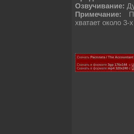
Озвучивание:
Д
Примечание:
Пр
хватает около 3-
Скачать
Расплата / The Accountant
Скачать в формате
3gp 176x144
с
U
Скачать в формате
mp4 320x240
с
U