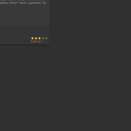
риалы могут быть удалены по
3.0
/
5
из
1