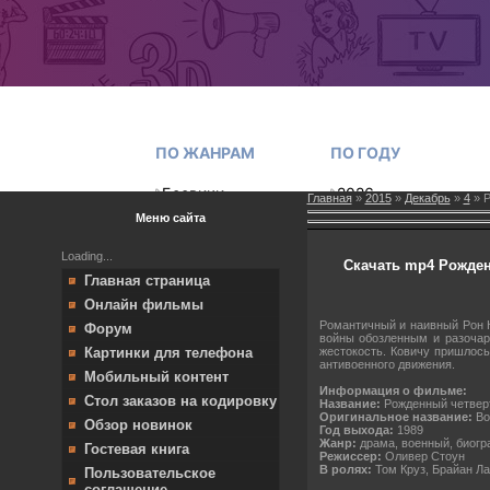
Главная
»
2015
»
Декабрь
»
4
» Р
Меню сайта
Loading...
Скачать mp4 Рожденн
Главная страница
Онлайн фильмы
Романтичный и наивный Рон К
Форум
войны обозленным и разочар
жестокость. Ковичу пришлос
Картинки для телефона
антивоенного движения.
Мобильный контент
Информация о фильме:
Стол заказов на кодировку
Название:
Рожденный четвер
Оригинальное название:
Bor
Обзор новинок
Год выхода:
1989
Жанр:
драма, военный, биог
Гостевая книга
Режиссер:
Оливер Стоун
В ролях:
Том Круз, Брайан Ла
Пользовательское
соглашение