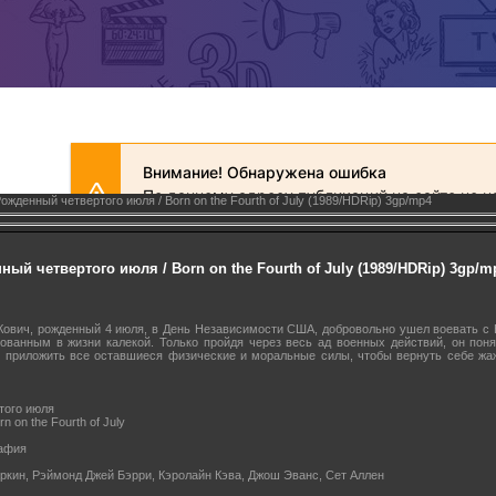
ожденный четвертого июля / Born on the Fourth of July (1989/HDRip) 3gp/mp4
ый четвертого июля / Born on the Fourth of July (1989/HDRip) 3gp/m
ович, рожденный 4 июля, в День Независимости США, добровольно ушел воевать с 
ованным в жизни калекой. Только пройдя через весь ад военных действий, он пон
ь приложить все оставшиеся физические и моральные силы, чтобы вернуть себе жаж
того июля
n on the Fourth of July
рафия
ркин, Рэймонд Джей Бэрри, Кэролайн Кэва, Джош Эванс, Сет Аллен