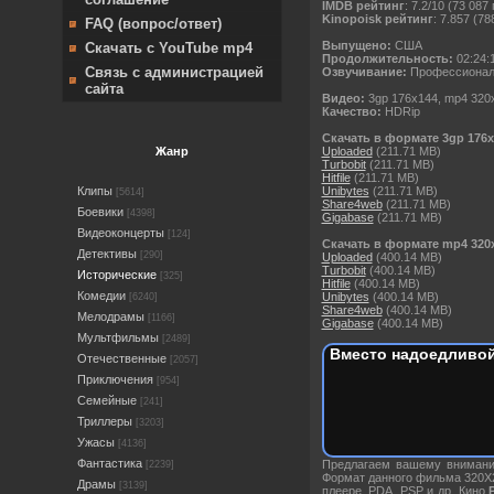
IMDB рейтинг
: 7.2/10 (73 087
Kinopoisk рейтинг
: 7.857 (78
FAQ (вопрос/ответ)
Выпущено:
США
Скачать с YouTube mp4
Продолжительность:
02:24:
Связь с администрацией
Озвучивание:
Профессионал
сайта
Видео:
3gp 176х144, mp4 320
Качество:
HDRip
Скачать в формате 3gp 176x
Uploaded
(211.71 MB)
Жанр
Turbobit
(211.71 MB)
Hitfile
(211.71 MB)
Unibytes
(211.71 MB)
Клипы
[5614]
Share4web
(211.71 MB)
Боевики
[4398]
Gigabase
(211.71 MB)
Видеоконцерты
[124]
Скачать в формате mp4 320
Детективы
[290]
Uploaded
(400.14 MB)
Turbobit
(400.14 MB)
Исторические
[325]
Hitfile
(400.14 MB)
Комедии
Unibytes
(400.14 MB)
[6240]
Share4web
(400.14 MB)
Мелодрамы
[1166]
Gigabase
(400.14 MB)
Мультфильмы
[2489]
Вместо надоедливой
Отечественные
[2057]
Приключения
[954]
Семейные
[241]
Триллеры
[3203]
Ужасы
[4136]
Фантастика
Предлагаем вашему внима
[2239]
Формат данного фильма 320X
Драмы
[3139]
плеере, PDA, PSP и др. Кино