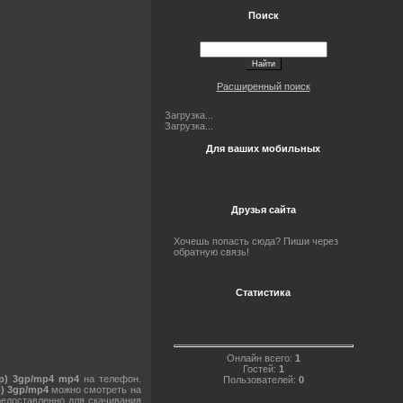
Поиск
Расширенный поиск
Загрузка...
Загрузка...
Для ваших мобильных
Друзья сайта
Хочешь попасть сюда? Пиши через
обратную связь!
Статистика
Онлайн всего:
1
Гостей:
1
ip) 3gp/mp4 mp4
на телефон.
Пользователей:
0
p) 3gp/mp4
можно смотреть на
едоставленно для скачивания