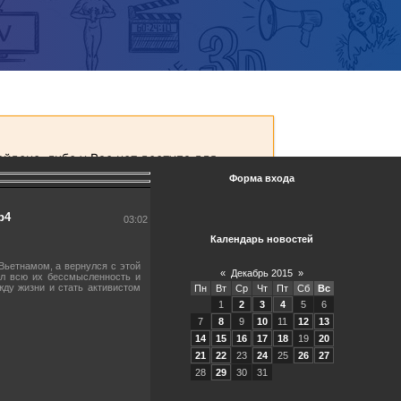
Форма входа
p4
03:02
Календарь новостей
Вьетнамом, а вернулся с этой
«
Декабрь 2015
»
ял всю их бессмысленность и
ду жизни и стать активистом
Пн
Вт
Ср
Чт
Пт
Сб
Вс
1
2
3
4
5
6
7
8
9
10
11
12
13
14
15
16
17
18
19
20
21
22
23
24
25
26
27
28
29
30
31