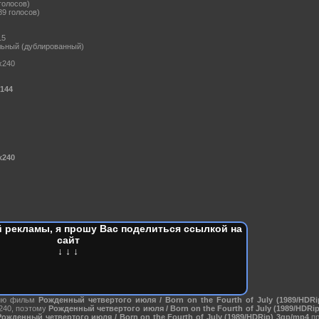
 голосов)
89 голосов)
15
ьный (дублированный)
х240
144
x240
 рекламы, я прошу Вас поделиться ссылкой на
сайт
↓ ↓ ↓
нию фильм
Рожденный четвертого июля / Born on the Fourth of July (1989/HDR
240, поэтому
Рожденный четвертого июля / Born on the Fourth of July (1989/HDRi
Рожденный четвертого июля / Born on the Fourth of July (1989/HDRip) 3gp/mp4
пр