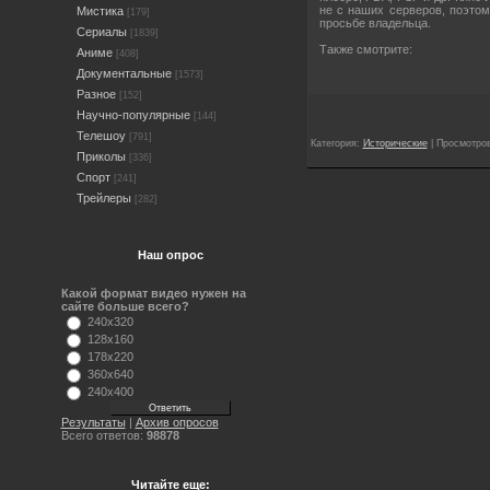
не с наших серверов, поэто
Мистика
[179]
просьбе владельца.
Сериалы
[1839]
Также смотрите:
Аниме
[408]
Документальные
[1573]
Разное
[152]
Научно-популярные
[144]
Телешоу
[791]
Категория:
Исторические
| Просмотров
Приколы
[336]
Спорт
[241]
Трейлеры
[282]
Наш опрос
Какой формат видео нужен на
сайте больше всего?
240x320
128x160
178x220
360x640
240x400
Результаты
|
Архив опросов
Всего ответов:
98878
Читайте еще: