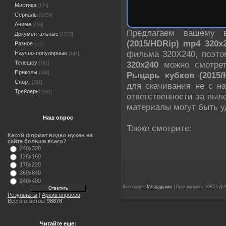
Мистика
[179]
Сериалы
[1839]
Аниме
[408]
Предлагаем вашему
Документальные
[1573]
(2015/HDRip) mp4 320х
Разное
[152]
фильма 320X240, поэт
Научно-популярные
[144]
320х240
можно смотрет
Телешоу
[791]
Приколы
Рыцарь кубков (2015/
[336]
Спорт
[241]
для скачивания не с н
Трейлеры
[282]
ответственности за вы
материалы могут быть у
Наш опрос
Также смотрите:
Какой формат видео нужен на
сайте больше всего?
240x320
128x160
178x220
360x640
240x400
Категория:
Мелодрамы
| Просмотров: 1085 | Д
Результаты
|
Архив опросов
Всего ответов:
98878
Читайте еще: