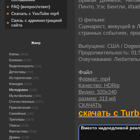
Пинто, Уэс Бентли, Иза
FAQ (вопрос/ответ)
Скачать с YouTube mp4
О фильме:
Связь с администрацией
сайта
Сценарист, живущий в Л
странных событиях, про
Жанр
Выпущено: США / Dogwood
Продолжительность: 01:
Клипы
[5614]
Озвучивание: Любительск
Боевики
[4398]
Видеоконцерты
[124]
Файл
Детективы
[290]
Формат: mp4
Исторические
[325]
Комедии
Качество: HDRip
[6240]
Мелодрамы
[1166]
Видео: 320х240
Мультфильмы
[2489]
размер: 313 мб
Отечественные
[2057]
СКАЧАТЬ
Приключения
[954]
скачать с Turb
Семейные
[241]
Триллеры
[3203]
Ужасы
[4136]
Вместо надоедливой рекл
Фантастика
[2239]
Драмы
[3139]