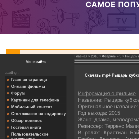
Главная
»
2016
»
Февраль
»
3
» Рыцарь к
Меню сайта
Loading...
Скачать mp4 Рыцарь кубко
Главная страница
Онлайн фильмы
Информация о фильме
Форум
Название: Рыцарь кубко
Картинки для телефона
Оригинальное название: 
Мобильный контент
Год выхода: 2015
Стол заказов на кодировку
Жанр: драма, мелодрам
Обзор новинок
Режиссер: Терренс Мали
Гостевая книга
В ролях: Кристиан Бэй
Пользовательское
Брайан Деннехи, Антон
соглашение