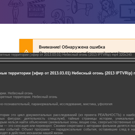
етные территории (эфир от 2013.03.01) Небесный огонь (2013 IPTVRip) mp4 320х240
ые территории (эфир от 2013.03.01) Небесный огонь (2013 IPTVRip) 
рии. Небесный огонь
кретные территории. Небесный огонь
о-познавательный, паранормальный, исследование, мистика, уфология
тории это цикл документальных расследований (из проекта РЕАЛЬНОСТЬ) о наиб
ых фигурах: деятельность спецслужб, тайные страницы истории, уникальные
орым нельзя найти объяснение (аномальные зоны, вещие сны, сверхъестественные 
 — это сенсация или переворот. Своими секретами с авторами фильмов делятся пол
ики событий. Объект программ — парадоксальные события, оставившие след в на
водят в действие механизм нашей жизни.