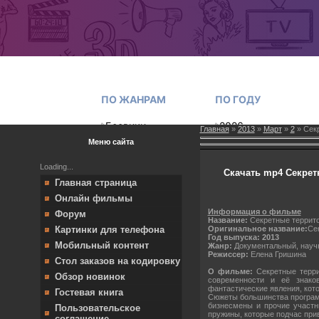
Главная
»
2013
»
Март
»
2
» Секр
Меню сайта
Loading...
Скачать mp4 Секретн
Главная страница
Онлайн фильмы
Информация о фильме
Форум
Название:
Секретные террито
Оригинальное название:
Се
Картинки для телефона
Год выпуска: 2013
Мобильный контент
Жанр:
Документальный, научн
Режиссер:
Елена Гришина
Стол заказов на кодировку
О фильме:
Секретные терри
Обзор новинок
современности и её знаков
фантастические явления, кот
Гостевая книга
Сюжеты большинства программ
бизнесмены и прочие участн
Пользовательское
пружины, которые подчас при
соглашение