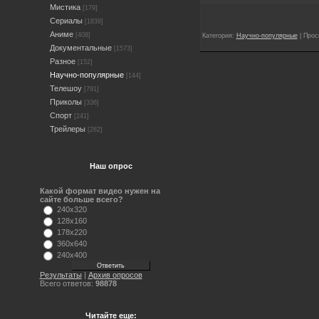
Мистика
[179]
Сериалы
[1839]
Аниме
[408]
Категория:
Научно-популярные
| Прос
Документальные
[1573]
Разное
[152]
Научно-популярные
[144]
Телешоу
[791]
Приколы
[336]
Спорт
[241]
Трейлеры
[282]
Наш опрос
Какой формат видео нужен на
сайте больше всего?
240x320
128x160
178x220
360x640
240x400
Результаты
|
Архив опросов
Всего ответов:
98878
Читайте еще: