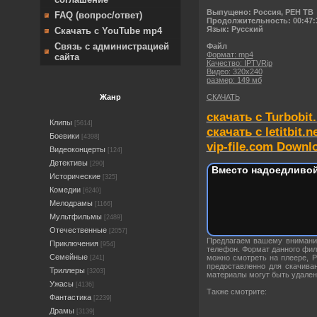
Выпущено: Россия, РЕН ТВ
FAQ (вопрос/ответ)
Продолжительность: 00:47:
Язык: Русский
Скачать с YouTube mp4
Связь с администрацией
Файл
Формат: mp4
сайта
Качество: IPTVRip
Видео: 320х240
размер: 149 мб
СКАЧАТЬ
Жанр
скачать с Turbobit.
Клипы
[5614]
скачать с letitbit.n
Боевики
[4398]
vip-file.com Downl
Видеоконцерты
[124]
Детективы
[290]
Вместо надоедливой
Исторические
[325]
Комедии
[6240]
Мелодрамы
[1166]
Мультфильмы
[2489]
Отечественные
[2057]
Предлагаем вашему внима
Приключения
[954]
телефон. Формат данного фи
Семейные
можно смотреть на плеере, 
[241]
предоставленно для скачива
Триллеры
[3203]
материалы могут быть удален
Ужасы
[4136]
Также смотрите:
Фантастика
[2239]
Драмы
[3139]