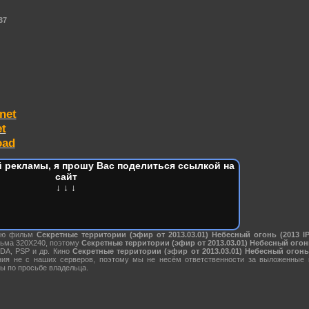
37
net
et
oad
 рекламы, я прошу Вас поделиться ссылкой на
сайт
↓ ↓ ↓
нию фильм
Секретные территории (эфир от 2013.03.01) Небесный огонь (2013 I
льма 320X240, поэтому
Секретные территории (эфир от 2013.03.01) Небесный огонь
PDA, PSP и др. Кино
Секретные территории (эфир от 2013.03.01) Небесный огонь
ния не с наших серверов, поэтому мы не несём ответственности за выложенные
ы по просьбе владельца.