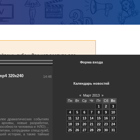
Форма входа
mp4 320х240
14:48
Календарь новостей
«
Март 2013
»
Пн
Вт
Ср
Чт
Пт
Сб
Вс
1
2
3
4
5
6
7
8
9
10
11
12
13
14
15
16
17
олее драматических событиях
 архивы, новые разработки,
18
19
20
21
22
23
24
способности человека и НЛО)…
25
26
27
28
29
30
31
итики, сотрудники спецслужб,
шей истории, а также тайные