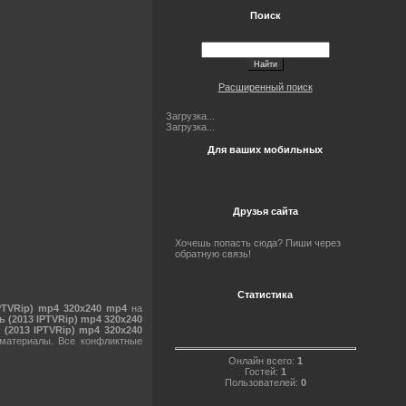
Поиск
Расширенный поиск
Загрузка...
Загрузка...
Для ваших мобильных
Друзья сайта
Хочешь попасть сюда? Пиши через
обратную связь!
Статистика
PTVRip) mp4 320х240 mp4
на
 (2013 IPTVRip) mp4 320х240
 (2013 IPTVRip) mp4 320х240
 материалы. Все конфликтные
Онлайн всего:
1
Гостей:
1
Пользователей:
0