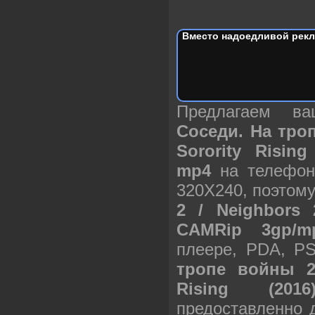
Вместо надоедливой рекл
Предлагаем в
Соседи. На троп
Sorority Risin
mp4
на телефон
320X240, поэтом
2 / Neighbors 2
CAMRip 3gp/m
плеере, PDA, P
тропе войны 2 
Rising (20
предоставленно 