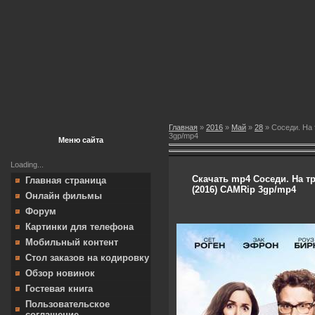
Главная
»
2016
»
Май
»
28
» Соседи. На т
3gp/mp4
Меню сайта
Loading...
Скачать mp4 Соседи. На тро
Главная страница
(2016) CAMRip 3gp/mp4
Онлайн фильмы
Форум
Картинки для телефона
Мобильный контент
Стол заказов на кодировку
Обзор новинок
Гостевая книга
Пользовательское
соглашение