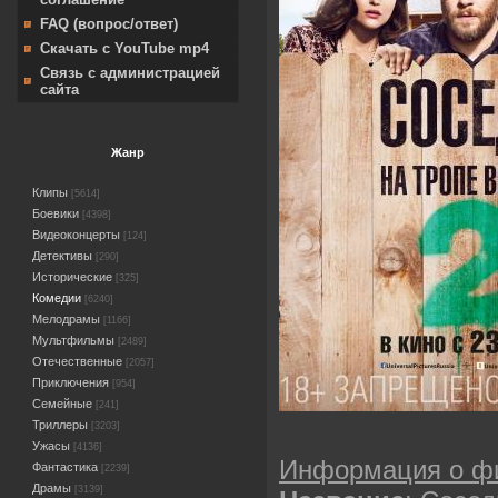
FAQ (вопрос/ответ)
Скачать с YouTube mp4
Связь с администрацией
сайта
Жанр
Клипы
[5614]
Боевики
[4398]
Видеоконцерты
[124]
Детективы
[290]
Исторические
[325]
Комедии
[6240]
Мелодрамы
[1166]
Мультфильмы
[2489]
Отечественные
[2057]
Приключения
[954]
Семейные
[241]
Триллеры
[3203]
Ужасы
[4136]
Информация о ф
Фантастика
[2239]
Драмы
[3139]