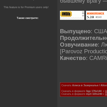
бывшему врагу —
This feature is for Premium users only!
Также смотрите:
Выпущено
: СШ
Продолжительн
Озвучивание
: Л
[Parovoz Producti
Качество
: CAMR
Скачать
Алиса в Зазеркалье / Alice
Скачать в формате
3gp 176x144
с
U
Скачать в формате
mp4 320x240
с
U