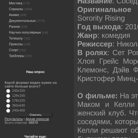
Название
: Сосед
Мистика
[179]
Оригинальное 
Сериалы
[1839]
Аниме
[408]
Sorority Rising
Документальные
[1573]
Год выхода
: 201
Разное
[152]
Научно-популярные
Жанр
: комедия
[144]
Телешоу
[791]
Режиссер
: Нико
Приколы
[336]
Спорт
В ролях
: Сет Ро
[241]
Трейлеры
[282]
Хлоя Грейс Мор
Клемонс, Дэйв Ф
Наш опрос
Кристофер Минц-
Какой формат видео нужен на
сайте больше всего?
240x320
О фильме:
На эт
128x160
178x220
Маком и Келли 
360x640
240x400
женский клуб. Ч
Результаты
|
Архив опросов
соседями, которы
Всего ответов:
98878
Келли решают об
Читайте еще: