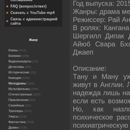
Год выпуска: 201
FAQ (вопрос/ответ)
Жанры: драма ме
Скачать с YouTube mp4
Режиссер: Рай А
Связь с администрацией
сайта
В ролях: Канган
Шергилл Дипак 
Жанр
Айюб Свара Бха
Джаеп
Клипы
[5614]
Боевики
[4398]
Видеоконцерты
[124]
Описание:
Детективы
[290]
Исторические
[325]
Тану и Ману уж
Комедии
[6240]
живут в Англии. 
Мелодрамы
[1166]
Мультфильмы
[2489]
надежда лишь на 
Отечественные
[2057]
если есть возмо
Приключения
[954]
Семейные
[241]
Но, как назл
Триллеры
[3203]
психическое рас
Ужасы
[4136]
Фантастика
[2239]
психиатрическу
Драмы
[3139]