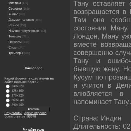
Тану оставляет 
Мистика
[179]
Сериалы
[1839]
возвращается в 
Аниме
[408]
Там она сообщ
Документальные
[1573]
Разное
состоянии Ману.
[152]
Научно-популярные
[144]
Лондон, Ману уже
Телешоу
[791]
Приколы
вместе возвращ
[336]
Спорт
[241]
совершенно случ
Трейлеры
[282]
Тану и ошибо
бывшую жену. Но 
Наш опрос
Кусум по прозвищ
Какой формат видео нужен на
сайте больше всего?
и учится в Дел
240x320
128x160
влюбляется в 
178x220
напоминает Тан
360x640
240x400
Результаты
|
Архив опросов
Страна: Индия
Всего ответов:
98878
Длительность: 02
Читайте еще: