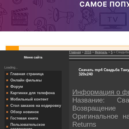
Главная
»
2016
»
Февраль
»
5
» Свадьба 
Меню сайта
Loading...
Скачать mp4 Свадьба Тану
Главная страница
320х240
Онлайн фильмы
Форум
Информация о ф
Картинки для телефона
Название: С
Мобильный контент
Стол заказов на кодировку
Возвращение
Обзор новинок
Оригинальное н
Гостевая книга
Returns
Пользовательское
соглашение