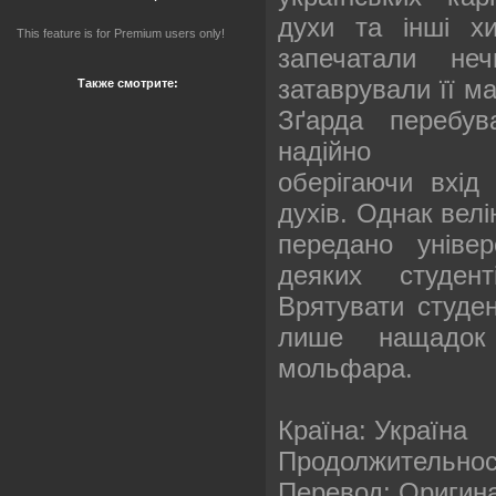
духи та інші хи
This feature is for Premium users only!
запечатали не
затаврували її м
Также смотрите:
Зґарда перебув
надійно
оберігаючи вхід
духів. Однак велі
передано універ
деяких студент
Врятувати студе
лише нащадок
мольфара.
Країна: Україна
Продолжительност
Перевод: Оригина