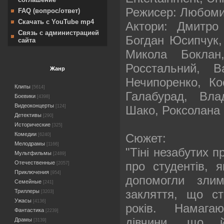
Режисер: Любоми
FAQ (вопрос/ответ)
Скачать с YouTube mp4
Актори: Дмитро
Связь с администрацией
Богдан Юсипчук,
сайта
Микола Боклан
Росстальний, В
Жанр
Нечипоренко, Ко
Клипы
[5614]
Галабурад, Вла
Боевики
[4398]
Видеоконцерты
Шако, Роксолана
[124]
Детективы
[290]
Исторические
[325]
Комедии
Сюжет:
[6240]
Мелодрамы
[1166]
"Тіні незабутих п
Мультфильмы
[2489]
про студентів, я
Отечественные
[2057]
Приключения
[954]
допомогли злим
Семейные
[241]
закляття, що ст
Триллеры
[3203]
Ужасы
[4136]
років. Намага
Фантастика
[2239]
дівчини, що й
Драмы
[3139]