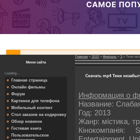
Главная
»
2015
»
Февраль
»
3
» Тени не
Меню сайта
Loading...
Скачать mp4 Тени незабыт
Главная страница
Онлайн фильмы
Информация о ф
Форум
Картинки для телефона
Название: Слаба
Мобильный контент
Год: 2013
Стол заказов на кодировку
Жанр: містика, т
Обзор новинок
Кінокомпанія: 
Гостевая книга
Пользовательское
Entertainment, Un
соглашение