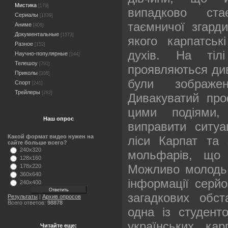
Мистика
[179]
випадково ст
Сериалы
[1839]
таємничої згард
Аниме
[408]
Документальные
[1573]
якого карпатсь
Разное
[152]
духів. На тіл
Научно-популярные
[144]
Телешоу
[791]
проявляються див
Приколы
[336]
були зображе
Спорт
[241]
Трейлеры
[282]
Дивакуватий про
цими подіями,
Наш опрос
виправити ситуа
Какой формат видео нужен на
ліси Карпат та
сайте больше всего?
240x320
мольфарів, що 
128x160
Можливо молодь і
178x220
360x640
інформації серйо
240x400
загадкових обс
Результаты
|
Архив опросов
Всего ответов:
98878
одна із студенто
українських кар
Читайте еще: