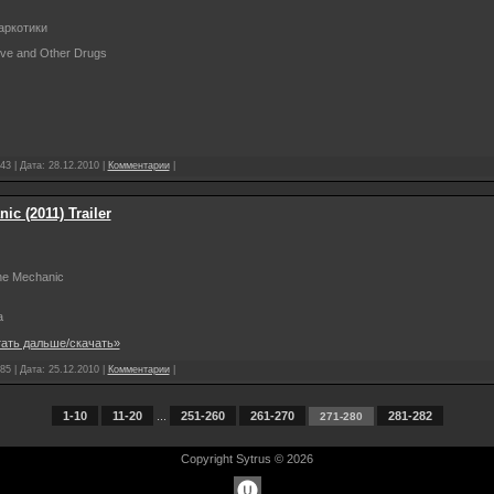
аркотики
ove and Other Drugs
43 | Дата:
28.12.2010
|
Комментарии
|
c (2011) Trailer
e Mechanic
а
ать дальше/скачать»
85 | Дата:
25.12.2010
|
Комментарии
|
1-10
11-20
...
251-260
261-270
281-282
271-280
Copyright Sytrus © 2026