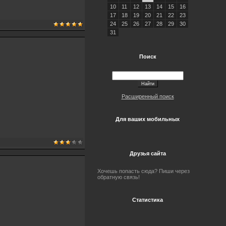
10
11
12
13
14
15
16
17
18
19
20
21
22
23
24
25
26
27
28
29
30
31
Поиск
Расширенный поиск
Для ваших мобильных
Друзья сайта
Хочешь попасть сюда? Пиши через
обратную связь!
Статистика