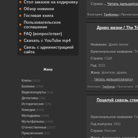
Стол заказов на кодировку
Страна
...
Читать дальше/ск
Обзор новинок
Категория:
Трейлеры
| Просмотров
Гостевая книга
Пользовательское
соглашение
Древо жизни / The Tre
FAQ (вопрос/ответ)
Скачать с YouTube mp4
Название
:
Древо жизни
Связь с администрацией
Оригинальное название
:
Th
сайта
Страна
: США
Год
: 2011
Жанр
Жанр
: фэнтези, драма
...
Читать дальше/скачать»
Клипы
[5614]
Боевики
[4398]
Категория:
Трейлеры
| Просмотров: 15
Видеоконцерты
[124]
Детективы
[290]
Поцелуй сквозь стену
Исторические
[325]
Комедии
[6240]
Мелодрамы
[1166]
Оригинальное название
: П
Мультфильмы
[2489]
Год выпуска
: 2011
Отечественные
[2057]
Страна
: Россия
Приключения
[954]
Жанр
: фантастика, комедия,