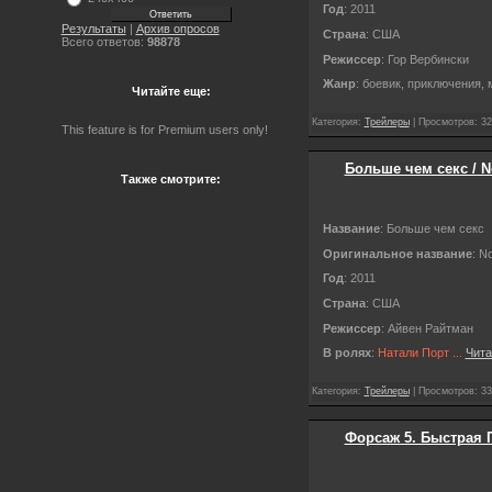
Год
: 2011
Результаты
|
Архив опросов
Страна
: США
Всего ответов:
98878
Режиссер
: Гор Вербински
Жанр
: боевик, приключения,
Читайте еще:
Категория:
Трейлеры
| Просмотров: 32
This feature is for Premium users only!
Больше чем секс / No
Также смотрите:
Название
: Больше чем секс
Оригинальное название
: N
Год
: 2011
Страна
: США
Режиссер
: Айвен Райтман
В ролях
:
Натали Порт
...
Чита
Категория:
Трейлеры
| Просмотров: 33
Форсаж 5. Быстрая Пя