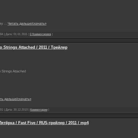
 му
...
Читать дальше/скачать»
94 | Дата:
01.01.2011
|
0 Комментариев
|
 Strings Attached / 2011 / Трейлер
o Strings Attached
ть дальше/скачать»
01 | Дата:
30.12.2010
|
Комментарии
|
тёрка / Fast Five / RUS-трейлер / 2011 / mp4