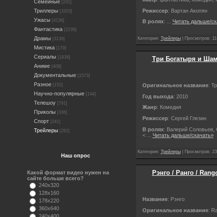
Семейные
[241]
Режиссер
: Вартан Акопян
Триллеры
[3203]
Ужасы
[4136]
В ролях
:
...
Читать дальше/ск
Фантастика
[2239]
Драмы
Категория:
Трейлеры
| Просмотров: 11
[3139]
Мистика
[179]
Сериалы
[1839]
Три Богатыря и Шама
Аниме
[408]
Документальные
[1573]
Разное
Оригинальное название
: Т
[152]
Научно-популярные
[144]
Год выхода
: 2010
Телешоу
[791]
Жанр
: Комедия
Приколы
[336]
Режиссер
: Сергей Глезин
Спорт
[241]
В ролях
: Валерий Соловьев,
Трейлеры
[282]
<
...
Читать дальше/скачать»
Категория:
Трейлеры
| Просмотров: 23
Наш опрос
Рэнго / Ранго / Rango
Какой формат видео нужен на
сайте больше всего?
240x320
128x160
Название
: Рэнго
178x220
360x640
Оригинальное название
: R
240x400