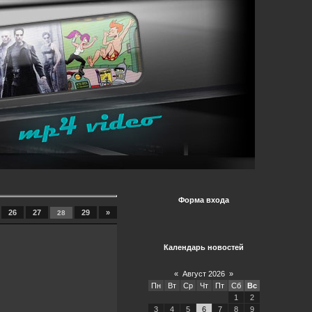
Форма входа
26
27
29
»
28
Календарь новостей
«
Август 2026
»
Пн
Вт
Ср
Чт
Пт
Сб
Вс
1
2
3
4
5
6
7
8
9