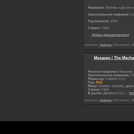
Название
: Любовь и другие н
Оригинальное название
: L
Год выпуска
: 2010
Страна
: США
...
Читать дальше/скачать»
Категория:
Трейлеры
| Просмотров: 19
Механик / The Mechani
Русское название:
Механик
Оригинальное название:
Th
Режиссер
: Саймон Уэст
Год:
2011
Жанр
: Боевик, триллер, драм
Страна
: США
В ролях:
Джейсон Стэт
...
Чит
Категория:
Трейлеры
| Просмотров: 29