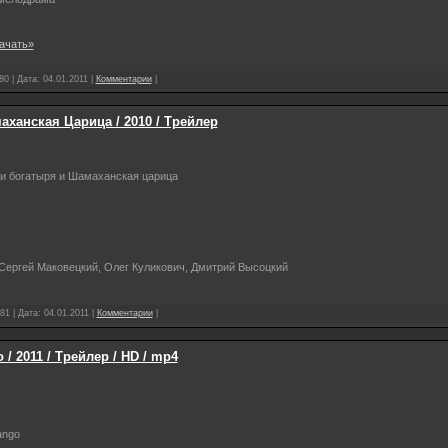
ачать»
80 | Дата:
04.01.2011
|
Комментарии
|
ханская Царица / 2010 / Трейлер
ри богатыря и Шамаханская царица
 Сергей Маковецкий, Олег Куликович, Дмитрий Высоцкий
81 | Дата:
04.01.2011
|
Комментарии
|
 / 2011 / Трейлер / HD / mp4
ango