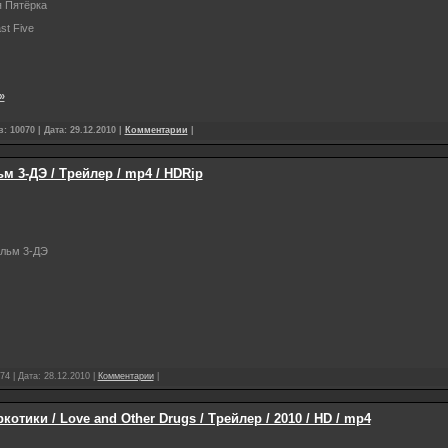
я Пятёрка
ast Five
»
: 10070 | Дата:
29.12.2010
|
Комментарии
|
 3-ДЭ / Трейлер / mp4 / HDRip
льм 3-ДЭ
74 | Дата:
28.12.2010
|
Комментарии
|
отики / Love and Other Drugs / Трейлер / 2010 / HD / mp4