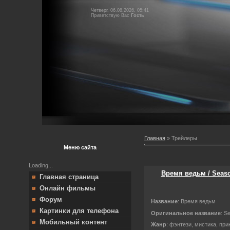
Четверг, 06.08.2026, 05:41
Приветствую Вас
Гость
Главная
»
Трейлеры
Меню сайта
Loading...
Время ведьм / Season
Главная страница
Онлайн фильмы
Форум
Название
: Время ведьм
Картинки для телефона
Оригинальное название
: S
Мобильный контент
Жанр
: фэнтези, мистика, при