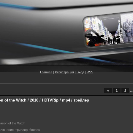
Главная
|
Регистрация
|
Вход
|
RSS
«
1
2
...
 of the Witch / 2010 / HDTVRip / mp4 / трейлер
eason of the Witch
ключения, триллер, боевик