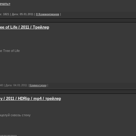
ачать»
: 1821 | Дата:
05.01.2011
|
0 Комментариев
|
e of Life / 2011 / Трейлер
e Tree of Life
40 | Дата:
04.01.2011
|
Комментарии
|
 / 2011 / HDRip / mp4 / трейлер
оцелуй сквозь стену
 мелодрама