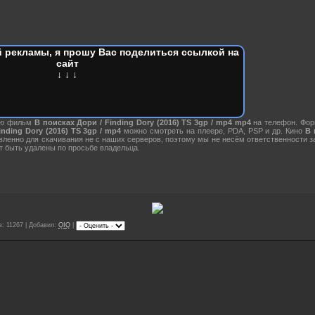
 рекламы, я прошу Вас поделиться ссылкой на
сайт
↓ ↓ ↓
ию фильм
В поисках Дори / Finding Dory (2016) TS 3gp / mp4 mp4
на телефон. Фор
nding Dory (2016) TS 3gp / mp4
можно смотреть на плеере, PDA, PSP и др. Кино
В 
ленно для скачивания не с наших серверов, поэтому мы не несём ответственности 
 быть удалены по просьбе владельца.
: 11267 | Добавил:
QIQ
|