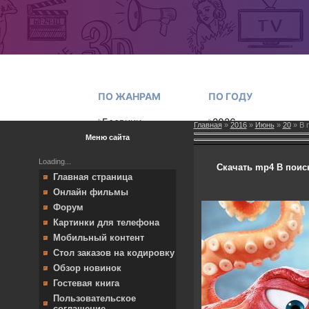
Главная
»
2016
»
Июнь
»
20
» В п
Меню сайта
Loading...
Скачать mp4 В поиска
Главная страница
Онлайн фильмы
Форум
Картинки для телефона
Мобильный контент
Стол заказов на кодировку
Обзор новинок
Гостевая книга
Пользовательское
соглашение