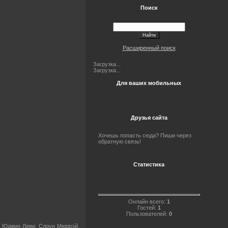
Поиск
Расширенный поиск
Загрузка...
Загрузка...
Для ваших мобильных
Друзья сайта
Хочешь попасть сюда? Пиши через
обратную связь!
Статистика
Онлайн всего:
1
Гостей:
1
Пользователей:
0
н, Юджин Леви, Слоун Мюррэй,