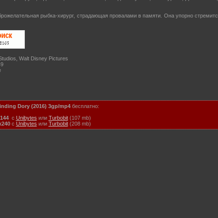
рожелательная рыбка-хирург, страдающая провалами в памяти. Она упорно стремится
Studios, Walt Disney Pictures
49
е
inding Dory (2016)
3gp/mp4
бесплатно:
144
с
Unibytes
или
Turbobit
(107 mb)
x240
с
Unibytes
или
Turbobit
(208 mb)