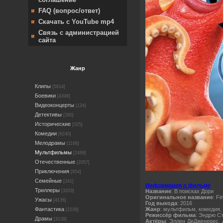
FAQ (вопрос/ответ)
Скачать с YouTube mp4
Связь с администрацией
сайта
Жанр
Клипы
[5614]
Боевики
[4398]
Видеоконцерты
[124]
Детективы
[290]
Исторические
[325]
Комедии
[6240]
Мелодрамы
[1166]
Мультфильмы
[2489]
Отечественные
[2057]
Приключения
[954]
Семейные
[241]
Информация о фильме
Триллеры
Название
: В поисках Дори
[3203]
Оригинальное название
: Fi
Ужасы
[4136]
Год выхода
: 2016
Жанр
: мультфильм, комедия,
Фантастика
[2239]
Режиссёр фильма
: Эндрю С
Драмы
[3139]
Актёры
: Эллен ДеДженерес, 