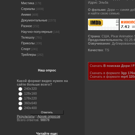
Идрис Эльба
Мистика
[179]
Сериалы
[1839]
О фильме:
Дори — синяя доб
и найти свою семью.
Аниме
[408]
Документальные
[1573]
Разное
[152]
Научно-популярные
[144]
Страна
: США, Pixar Animation 
Телешоу
[791]
Продолжительность
: 01:25:
Приколы
Озвучивание
: Дублированно
[336]
Спорт
[241]
Качество
: TS
Трейлеры
[282]
Скачать
В поисках Дори / F
Наш опрос
Скачать в формате
3gp 176x
Скачать в формате
mp4 320
Какой формат видео нужен на
сайте больше всего?
240x320
128x160
178x220
360x640
240x400
Результаты
|
Архив опросов
Всего ответов:
98878
Читайте еще: