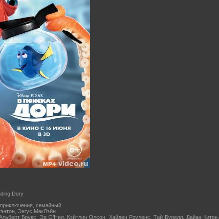
nding Dory
 приключения, семейный
тэнтон, Энгус МакЛэйн
Альберт Брукс, Эд О’Нил, Кэйтлин Олсон, Хайден Роуленс, Тай Бурелл, Дайан Кито