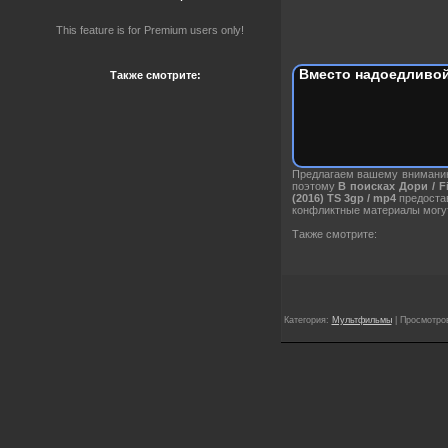
This feature is for Premium users only!
Вместо надоедливой
Также смотрите:
Предлагаем вашему вниман
поэтому
В поисках Дори / Fi
(2016) TS 3gp / mp4
предостав
конфликтные материалы могут
Также смотрите:
Категория:
Мультфильмы
| Просмотров