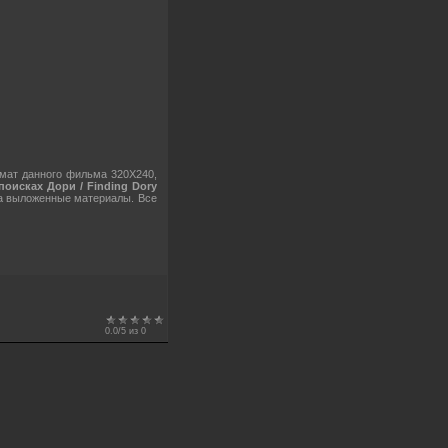
мат данного фильма 320X240,
поисках Дори / Finding Dory
за выложенные материалы. Все
0.0
/
5
из
0