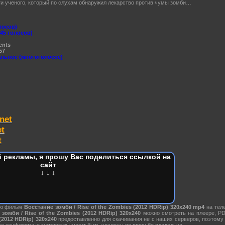
и ученого, который по слухам обнаружил лекарство против чумы зомби…
лосов)
145 голосов)
ents
57
льное (многоголосое)
net
et
t
 рекламы, я прошу Вас поделиться ссылкой на
сайт
↓ ↓ ↓
ию фильм
Восстание зомби / Rise of the Zombies (2012 HDRip) 320х240 mp4
на тел
зомби / Rise of the Zombies (2012 HDRip) 320х240
можно смотреть на плеере, PD
 (2012 HDRip) 320х240
предоставленно для скачивания не с наших серверов, поэтому
е конфликтные материалы могут быть удалены по просьбе владельца.