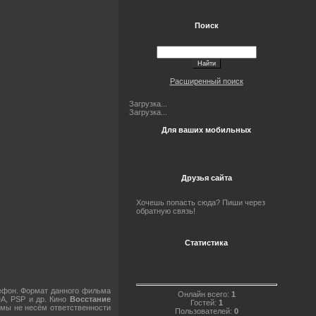
Поиск
Расширенный поиск
Загрузка...
Загрузка...
Для ваших мобильных
Друзья сайта
Хочешь попасть сюда? Пиши через
обратную связь!
Статистика
ефон. Формат данного фильма
Онлайн всего:
1
A, PSP и др. Кино
Восстание
Гостей:
1
 мы не несём ответственности
Пользователей:
0