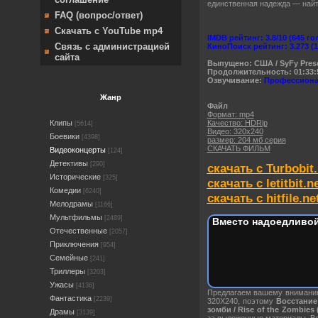
единственная надежда — найт
FAQ (вопрос/ответ)
Скачать с YouTube mp4
IMDB рейтинг: 3.8/10 (645 го
Связь с администрацией
КиноПоиск рейтинг: 3.273 (
сайта
Выпущено: США / SyFy Pres
Продолжительность: 01:33:
Озвучивание:
Профессиона
Жанр
Файл
Формат: mp4
Качество: HDRip
Клипы
[5614]
Видео: 320х240
Боевики
[4398]
размер: 204 мб серия
СКАЧАТЬ ФИЛЬМ
Видеоконцерты
[124]
Детективы
[290]
скачать с Turbobit.
Исторические
[325]
скачать с letitbit.n
Комедии
[6240]
скачать с hitfile.ne
Мелодрамы
[1166]
Мультфильмы
[2489]
Вместо надоедливой
Отечественные
[2057]
Приключения
[954]
Семейные
[241]
Триллеры
[3203]
Ужасы
[4136]
Предлагаем вашему вниман
Фантастика
[2239]
320X240, поэтому
Восстание 
зомби / Rise of the Zombies
Драмы
[3139]
за выложенные материалы. Вс