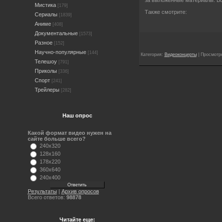
Мистика
[179]
Также смотрите:
Сериалы
[1839]
Аниме
[408]
Документальные
[1573]
Разное
[152]
Научно-популярные
[144]
Категория:
Видеоконцерты
| Просмотро
Телешоу
[791]
Приколы
[336]
Спорт
[241]
Трейлеры
[282]
Наш опрос
Какой формат видео нужен на
сайте больше всего?
240x320
128x160
178x220
360x640
240x400
Результаты
|
Архив опросов
Всего ответов:
98878
Читайте еще: