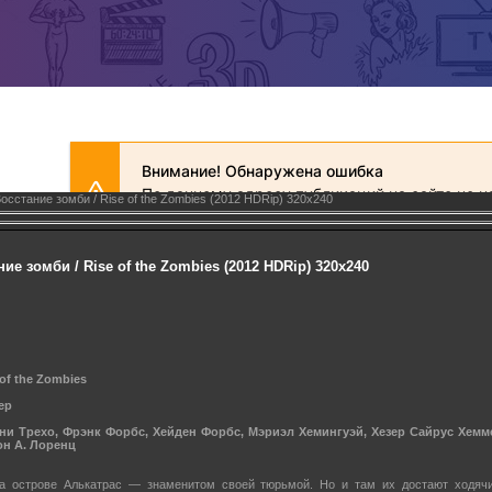
осстание зомби / Rise of the Zombies (2012 HDRip) 320х240
е зомби / Rise of the Zombies (2012 HDRip) 320х240
 of the Zombies
ер
ни Трехо, Фрэнк Форбс, Хейден Форбс, Мэриэл Хемингуэй, Хезер Сайрус Хеммен
он А. Лоренц
на острове Алькатрас — знаменитом своей тюрьмой. Но и там их достают ходячи