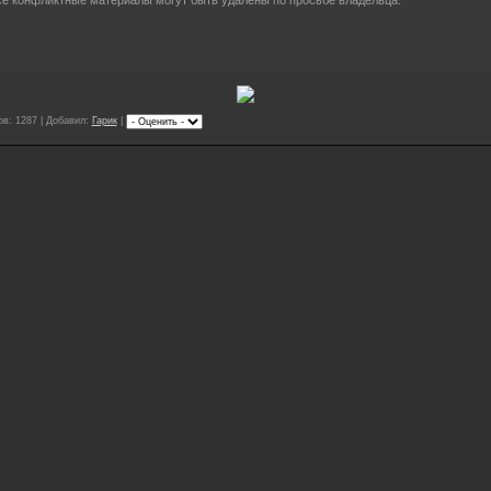
в: 1287 | Добавил:
Гарик
|