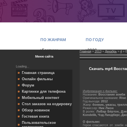
Главная
»
2013
»
Декабрь
»
4
» В
Меню сайта
Loading...
Скачать mp4 Восстани
Главная страница
Онлайн фильмы
Форум
Информация о фильме:
Картинки для телефона
Название:
Восстание зомби
Мобильный контент
Оригинальное название:
Rise
Год выхода:
2012
Стол заказов на кодировку
Жанр:
боевик, ужасы, трилл
Режиссер:
Ник Лион
Обзор новинок
В ролях:
ЛеВар Бёртон, Дэн
Kondelik, Чэд Линдберг, Дж
Гостевая книга
О фильме:
Пользовательское
Герои спасаются от зомби 
соглашение