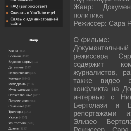
Жанр: Документ
FAQ (вопрос/ответ)
Скачать с YouTube mp4
политика
Связь с администрацией
Режиссер: Сара 
сайта
О фильме:
Жанр
Документальн
Клипы
[5614]
режиссера Са
Боевики
[4398]
Видеоконцерты
содержит ком
[124]
Детективы
[290]
журналистов, р
Исторические
[325]
также видео 
Комедии
[6240]
Мелодрамы
[1166]
конфликта на До
Мультфильмы
[2489]
интервью с Ни
Отечественные
[2057]
Приключения
[954]
Бертолази и 
Семейные
[241]
репортажами 
Триллеры
[3203]
Ужасы
[4136]
Элизео Берто
Фантастика
[2239]
Режиссер Сара
Драмы
[3139]