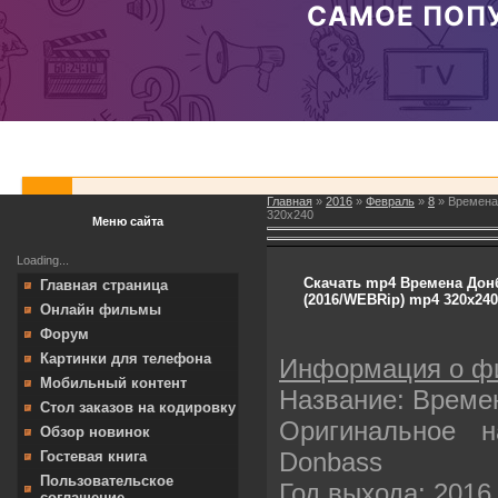
Главная
»
2016
»
Февраль
»
8
» Времена 
320х240
Меню сайта
Loading...
Скачать mp4 Времена Донба
Главная страница
(2016/WEBRip) mp4 320х240
Онлайн фильмы
Форум
Картинки для телефона
Информация о ф
Мобильный контент
Название: Време
Стол заказов на кодировку
Оригинальное н
Обзор новинок
Donbass
Гостевая книга
Пользовательское
Год выхода: 2016
соглашение