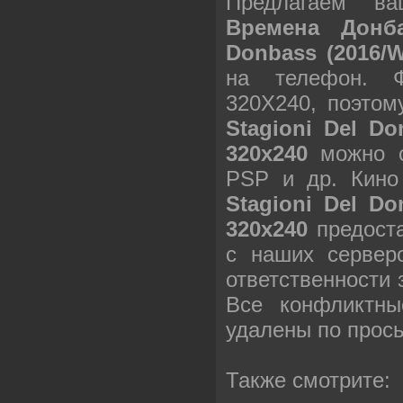
Предлагаем в
Времена Донба
Donbass (2016/
на телефон. 
320X240, поэто
Stagioni Del D
320х240
можно с
PSP и др. Кин
Stagioni Del D
320х240
предоста
с наших сервер
ответственности
Все конфликтны
удалены по прос
Также смотрите: