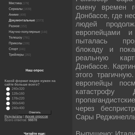
Мистика
[179]
смену времен г
Сериалы
[1839]
Донбассе, где не
Аниме
[408]
Документальные
[1573]
людей продолж
Разное
[152]
европейцами и
Научно-популярные
[144]
Телешоу
[791]
пыталась про
Приколы
[336]
блокаду и пока
Спорт
[241]
Трейлеры
[282]
реальную кар
Донбассе. Карти
Наш опрос
этого трагичную
европейцы посм
Какой формат видео нужен на
сайте больше всего?
240x320
катастрофу
128x160
пропагандистски
178x220
360x640
через бесприст
240x400
Сары Реджинелл
Результаты
|
Архив опросов
Всего ответов:
98878
Выпущено: Италия
Читайте еще: