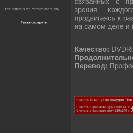
связанных с пр
зрения каждо
This feature is for Premium users only!
продвигаясь к ра
Также смотрите:
на самом деле и
Качество:
DVDRi
Продолжительн
Перевод:
Профес
Скачать
10 минут до полудня / Ten '
Скачать в формате
3gp 176x144
с
U
Скачать в формате
mp4 320x240
с
U