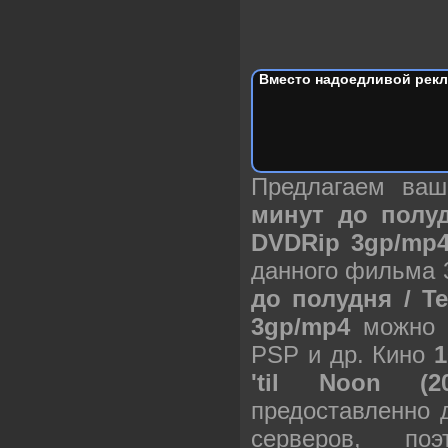
Вместо надоедливой рекл
Предлагаем ва
минут до полудн
DVDRip 3gp/mp
данного фильма 
до полудня / Te
3gp/mp4
можно с
PSP и др. Кино
1
'til Noon (2
предоставленно 
серверов, п