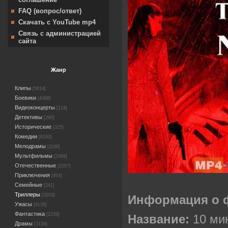
FAQ (вопрос/ответ)
Скачать с YouTube mp4
Связь с администрацией
сайта
Жанр
Клипы
[5614]
Боевики
[4398]
Видеоконцерты
[124]
Детективы
[290]
Исторические
[325]
Комедии
[6240]
Мелодрамы
[1166]
Мультфильмы
[2489]
Отечественные
[2057]
Приключения
[954]
Семейные
[241]
Триллеры
[3203]
Информация о 
Ужасы
[4136]
Фантастика
[2239]
Название:
10 мин
Драмы
[3139]