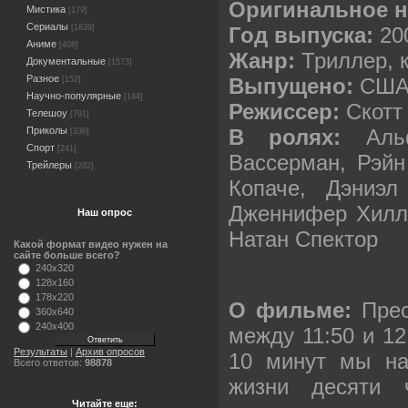
Оригинальное н
Мистика
[179]
Сериалы
[1839]
Год выпуска:
20
Аниме
[408]
Жанр:
Триллер, 
Документальные
[1573]
Разное
Выпущено:
США, 
[152]
Научно-популярные
[144]
Режиссер:
Скотт
Телешоу
[791]
Приколы
В ролях:
Альф
[336]
Спорт
[241]
Вассерман, Рэйн
Трейлеры
[282]
Копаче, Дэниэл
Дженнифер Хилл
Наш опрос
Натан Спектор
Какой формат видео нужен на
сайте больше всего?
240x320
128x160
178x220
О фильме:
Пре
360x640
240x400
между 11:50 и 12
Результаты
|
Архив опросов
10 минут мы на
Всего ответов:
98878
жизни десяти 
Читайте еще: