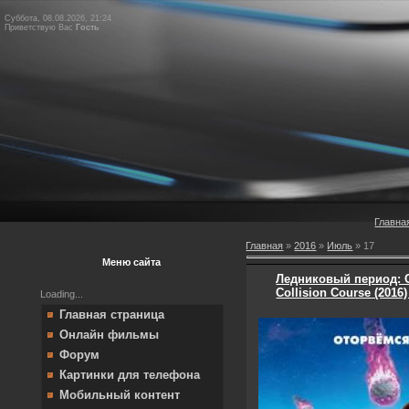
Суббота, 08.08.2026, 21:24
Приветствую Вас
Гость
Главна
Главная
»
2016
»
Июль
»
17
Меню сайта
Ледниковый период: С
Collision Course (201
Loading...
Главная страница
Онлайн фильмы
Форум
Картинки для телефона
Мобильный контент