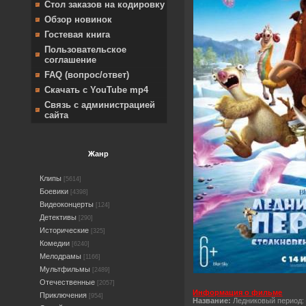
Стол заказов на кодировку
Обзор новинок
Гостевая книга
Пользовательское
соглашение
FAQ (вопрос/ответ)
Скачать с YouTube mp4
Связь с администрацией
сайта
Жанр
Клипы
[5614]
Боевики
[4398]
Видеоконцерты
[124]
Детективы
[290]
Исторические
[325]
Комедии
[6240]
Мелодрамы
[1166]
Мультфильмы
[2489]
Отечественные
[2057]
Информация о фильме
Приключения
[954]
Название:
Ледниковый период: