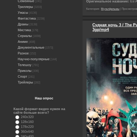
Семейные
Оригинальное название:
Ice 
[241]
Триллеры
[3203]
Категория:
Мультфильмы
| Просмотров
Ужасы
[4136]
Фантастика
[2239]
Драмы
Судная ночь 3 / The Pu
[3139]
3gp/mp4
Мистика
[179]
Сериалы
[1839]
Аниме
[408]
Документальные
[1573]
Разное
[152]
Научно-популярные
[144]
Телешоу
[791]
Приколы
[336]
Спорт
[241]
Трейлеры
[282]
Наш опрос
Какой формат видео нужен на
сайте больше всего?
240x320
128x160
178x220
360x640
240x400