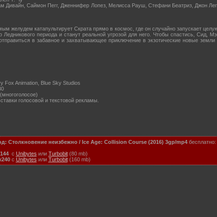
 Дивайн, Саймон Пегг, Дженнифер Лопез, Мелисса Рауш, Стефани Беатриз, Джон Ле
мым желудем катапультирует Скрата прямо в космос, где он случайно запускает целу
 Ледникового периода и станут реальной угрозой для него. Чтобы спастись, Сид, Мэ
отправиться в забавное и захватывающее приключение в экзотические новые земли
.
y Fox Animation, Blue Sky Studios
30
(многоголосое)
ставки голосовой и текстовой рекламы.
 Столкновение неизбежно / Ice Age: Collision Course (2016)
3gp/mp4
бесплатно:
144
с
Unibytes
или
Turbobit
(80 mb)
x240
с
Unibytes
или
Turbobit
(160 mb)