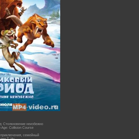
д: Столкновение неизбежно
e Age: Collision Course
 приключения, семейный
лен Т. Чу