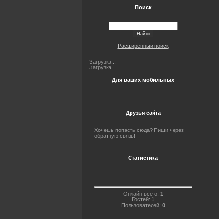
Поиск
Расширенный поиск
Загрузка...
Загрузка...
Для ваших мобильных
Друзья сайта
Хочешь попасть сюда? Пиши через
обратную связь!
Статистика
Онлайн всего:
1
Гостей:
1
Пользователей:
0