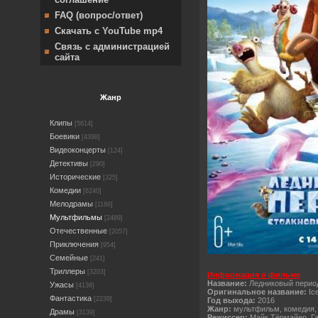
FAQ (вопрос/ответ)
Скачать с YouTube mp4
Связь с администрацией
сайта
Жанр
Клипы
[5614]
Боевики
[4398]
Видеоконцерты
[124]
Детективы
[290]
Исторические
[325]
Комедии
[6240]
Мелодрамы
[1166]
Мультфильмы
[2489]
Отечественные
[2057]
Приключения
[954]
Семейные
[241]
Триллеры
[3203]
Информация о фильме
Название:
Ледниковый перио
Ужасы
[4136]
Оригинальное название:
Ic
Фантастика
[2239]
Год выхода:
2016
Жанр:
мультфильм, комедия,
Драмы
[3139]
Режиссер:
Майк Тёрмайер, Га