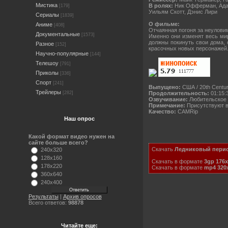
Мистика
В ролях:
Ник Офферман, Адам
[179]
Уильям Скотт, Дэнис Лири
Сериалы
[1839]
О фильме:
Аниме
[408]
Отчаянная погоня за неулови
Документальные
[1573]
Именно они изменят весь мир
должны покинуть свои дома, 
Разное
[152]
красочных новых персонажей
Научно-популярные
[144]
Телешоу
[791]
Приколы
[336]
Спорт
[241]
Выпущено:
США / 20th Centur
Трейлеры
Продолжительность:
01:15:
[282]
Озвучивание:
Любительское 
Примечание:
Присутствуют в
Качество:
CAMRip
Наш опрос
Какой формат видео нужен на
сайте больше всего?
Скачать
Ледниковый период:
240x320
128x160
Скачать в формате
3gp 176x
178x220
Скачать в формате
mp4 320
360x640
240x400
Результаты
|
Архив опросов
Всего ответов:
98878
Читайте еще: