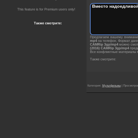
Вместо надоедливой
This feature is for Premium users only!
Также смотрите:
Предлагаем вашему вниман
mp4
на телефон. Формат дан
CAMRip 3gp/mp4
можно смотр
(2016) CAMRip 3gp/mp4
предо
Все конфликтные материалы м
Также смотрите:
Категория:
Мультфильмы
| Просмотров