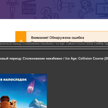
дниковый период: Столкновение неизбежно / Ice Age: Collision Course (2016) CAMRip 3g
вый период: Столкновение неизбежно / Ice Age: Collision Course (2