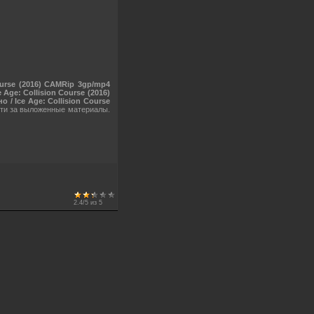
urse (2016) CAMRip 3gp/mp4
ge: Collision Course (2016)
/ Ice Age: Collision Course
сти за выложенные материалы.
2.4
/
5
из
5