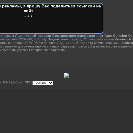
 рекламы, я прошу Вас поделиться ссылкой на
сайт
↓ ↓ ↓
ию фильм
Ледниковый период: Столкновение неизбежно / Ice Age: Collision Co
ного фильма 320X240, поэтому
Ледниковый период: Столкновение неизбежно / Ice A
еть на плеере, PDA, PSP и др. Кино
Ледниковый период: Столкновение неизбежно 
ставленно для скачивания не с наших серверов, поэтому мы не несём ответственно
огут быть удалены по просьбе владельца.
: 78242 | Добавил:
QIQ
|