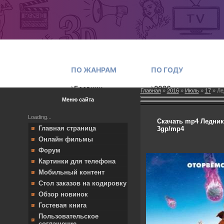
Главная
»
2016
»
Июль
»
17
» Ле
Меню сайта
Loading...
Скачать mp4 Леднико
Главная страница
3gp/mp4
Онлайн фильмы
Форум
Картинки для телефона
Мобильный контент
Стол заказов на кодировку
Обзор новинок
Гостевая книга
Пользовательское
соглашение