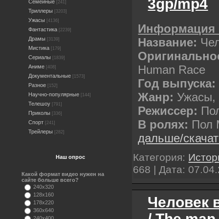
3gp/mp4
Семейные
[241]
Триллеры
[3203]
Ужасы
[4136]
Информация 
Фантастика
[2239]
Название:
Чел
Драмы
[3139]
Мистика
[179]
Оригинальное
Сериалы
[1839]
Human Race
Аниме
[408]
Документальные
[1573]
Год выпуска:
Разное
[152]
Жанр:
Ужасы, 
Научно-популярные
[144]
Телешоу
[791]
Режиссер:
По
Приколы
[336]
В ролях:
Пол 
Спорт
[241]
Трейлеры
[282]
дальше/скача
Категория:
Истор
Наш опрос
668 | Дата:
07.04
Какой формат видео нужен на
сайте больше всего?
240x320
128x160
Человек 
178x220
360x640
/ The man 
240x400