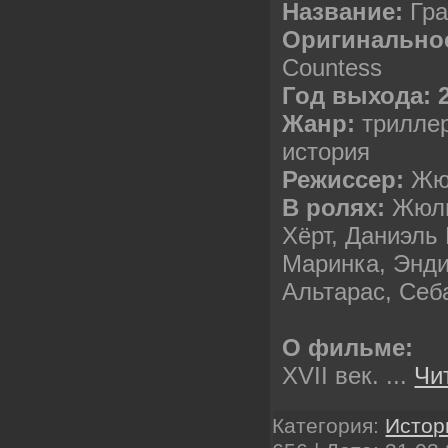
Название:
Гр
Оригинальное
Countess
Год выхода: 
Жанр:
триллер
история
Режиссер:
Жю
В ролях:
Жюли
Хёрт, Даниэль
Маринка, Энди
Альтарас, Себ
О фильме:
XVII век.
...
Чи
Категория:
Истор