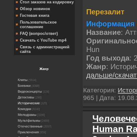
Стол заказов на кодировку
Обзор новинок
Перезалит
Гостевая книга
Информация 
Пользовательское
соглашение
Название
: Ат
FAQ (вопрос/ответ)
Оригинально
Скачать с YouTube mp4
Связь с администрацией
Hun
сайта
Год выхода
: 
Жанр
: Истори
Жанр
дальше/скача
Клипы
[5614]
Боевики
[4398]
Категория:
Истор
Видеоконцерты
[124]
965 | Дата:
19.08
Детективы
[290]
Исторические
[325]
Комедии
[6240]
Мелодрамы
Человечес
[1166]
Мультфильмы
[2489]
Human Ra
Отечественные
[2057]
Приключения
[954]