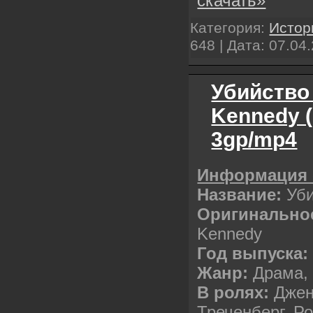
скачать»
Категория:
Истор
648 | Дата:
07.04
Убийство 
Kennedy (
3gp/mp4
Информация 
Название:
Уби
Оригинальное
Kennedy
Год выпуска:
Жанр:
Драма, 
В ролях:
Джен
Треченберг, Р