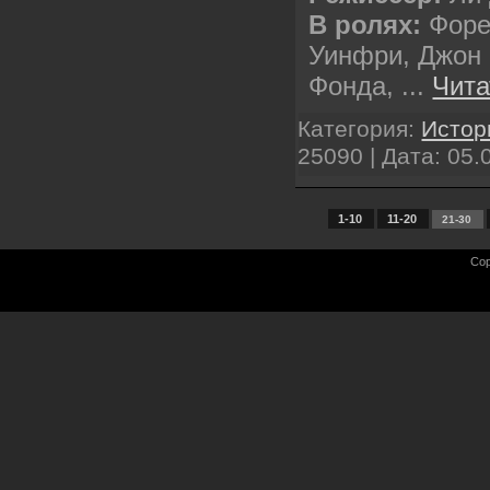
В ролях:
Форе
Уинфри, Джон 
Фонда,
...
Чита
Категория:
Истор
25090 | Дата:
05.
1-10
11-20
21-30
Cop