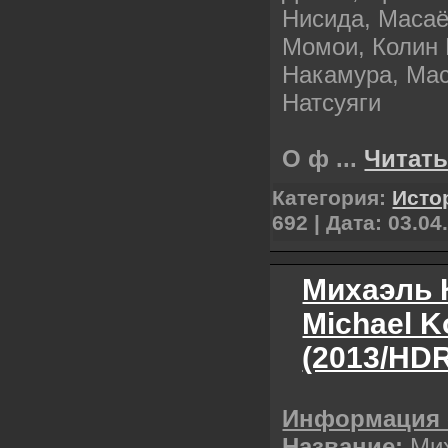
Нисида, Масаё
Момои, Колин
Накамура, Мас
Натсуяги
О ф
...
Читать
Категория:
Исто
692 | Дата:
03.04
Михаэль 
Michael K
(2013/HDR
Информация 
Название:
Мих