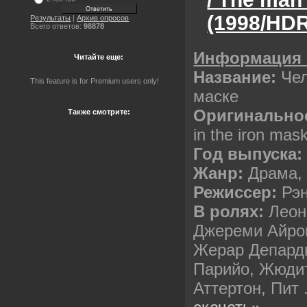
(1998/HDR
Результаты
|
Архив опросов
Всего ответов:
98878
Информация 
Читайте еще:
Название:
Чел
This feature is for Premium users only!
маске
Оригинальное
Также смотрите:
in the iron mas
Год выпуска:
Жанр:
Драма, 
Режиссер:
Рэн
В ролях:
Леон
Джереми Айро
Жерар Депардь
Парийо, Жюди
Аттертон, Пит