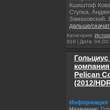
Кшиштоф Кова
Ступка, Андже
Замаховский, 
дальше/скача
Категория:
Истор
919 | Дата:
04.03
Гольциус
компания 
Pelican 
(2012/HDR
Информация 
Название:
Го