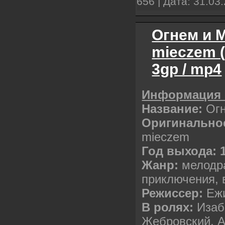
656 | Дата:
31.03
Огнем и М
mieczem 
3gp / mp4
Информация 
Название:
Огн
Оригинальное
mieczem
Год выхода: 
Жанр:
мелодра
приключения, 
Режиссер:
Еж
В ролях:
Изаб
Жебровский, А