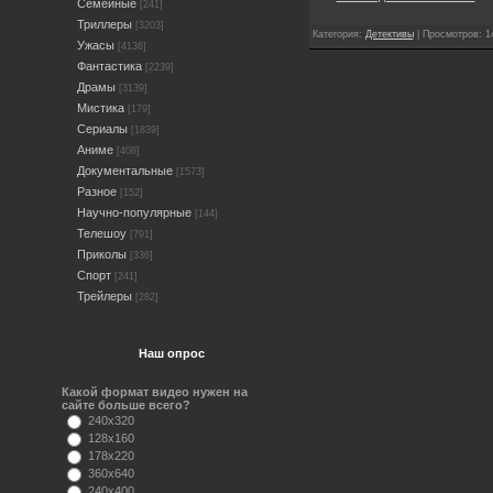
Семейные
[241]
Триллеры
[3203]
Категория:
Детективы
| Просмотров: 1
Ужасы
[4136]
Фантастика
[2239]
Драмы
[3139]
Мистика
[179]
Сериалы
[1839]
Аниме
[408]
Документальные
[1573]
Разное
[152]
Научно-популярные
[144]
Телешоу
[791]
Приколы
[336]
Спорт
[241]
Трейлеры
[282]
Наш опрос
Какой формат видео нужен на
сайте больше всего?
240x320
128x160
178x220
360x640
240x400