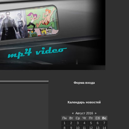
Форма входа
Календарь новостей
«
Август 2016
»
Пн
Вт
Ср
Чт
Пт
Сб
Вс
1
2
3
4
5
6
7
8
9
10
11
12
13
14