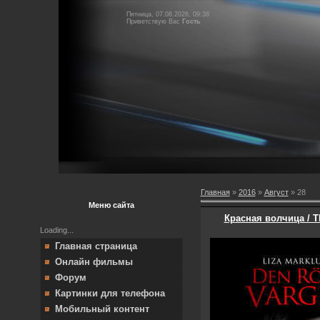
Пятница, 07.08.2026, 09:38
Приветствую Вас
Гость
Главная
»
2016
»
Август
»
28
Меню сайта
Красная волчица / T
Loading...
Главная страница
Онлайн фильмы
Форум
Картинки для телефона
Мобильный контент