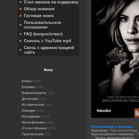
Стол заказов на кодировку
Обзор новинок
Гостевая книга
Пользовательское
соглашение
FAQ (вопрос/ответ)
Скачать с YouTube mp4
Связь с администрацией
сайта
Жанр
Клипы
[5614]
Боевики
[4398]
Видеоконцерты
[124]
Детективы
[290]
Исторические
[325]
Комедии
[6240]
Мелодрамы
[1166]
Мультфильмы
[2489]
Информация о фильме:
Отечественные
[2057]
Название:
Красная волчица
Приключения
Оригинальное название:
Th
[954]
...
Читать дальше/скачать»