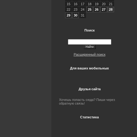
15
16
17
18
19
20
21
22
23
24
25
26
27
28
29
30
31
Поиск
Расширенный поиск
Для ваших мобильных
Друзья сайта
Хочешь попасть сюда? Пиши через
обратную связь!
Статистика